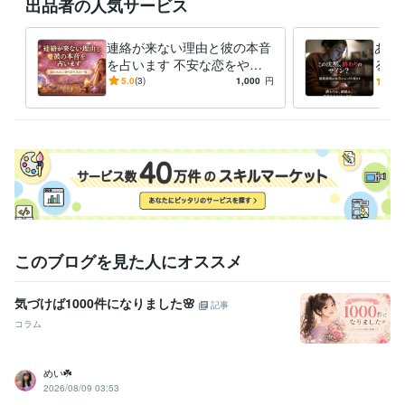
出品者の人気サービス
連絡が来ない理由と彼の本音
あの
を占います 不安な恋をやさ
るか
しく整理し次の一歩を示しま
未来
5.0
(3)
1,000
円
5.0
す
このブログを見た人にオススメ
気づけば1000件になりました🌸
記事
コラム
めい☘️
2026/08/09 03:53