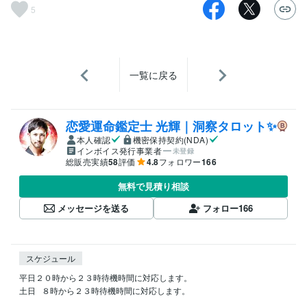
5
一覧に戻る
恋愛運命鑑定士 光輝｜洞察タロット✨️
本人確認
機密保持契約(NDA)
インボイス発行事業者
未登録
総販売実績
58
評価
4.8
フォロワー
166
無料で見積り相談
メッセージを送る
フォロー
166
スケジュール
平日２０時から２３時待機時間に対応します。

土日   ８時から２３時待機時間に対応します。
