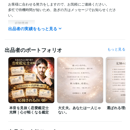
お客様に合わせる努力をしますので、お気軽にご連絡ください。

多忙で待機時間が短いため、急ぎの方はメッセージでお知らせくださ
い。
経験職種
出品者の実績をもっと見る
AI・機械学習 / AIエンジニア
経験年数 : 10年
管理 / 内部監査・内部統制
経験年数 : 30年
事務・ビジネスサポート / 事務（一般事務）
経験年数 : 14年
人事 / 人材開発・人材育成・研修
経験年数 : 20年
出品者のポートフォリオ
もっと見る
ライフスタイル・その他 / 占い師
経験年数 : 20年
受賞歴
Kindle出版『どん底からのココナラ再起術』
ビジネス・クリエイティブツール
ペライチ:15年
Excel:40年
Word:35年
ChatGPT:5年
得意分野
占い
電話占い
お悩み相談
電話鑑定
恋愛 不倫
彼氏の気持ち
人間関係
本音を見抜く恋愛鑑定士
大丈夫。あなたは一人じゃ
選ばれる理由
光輝｜心が軽くなる鑑定
ない。