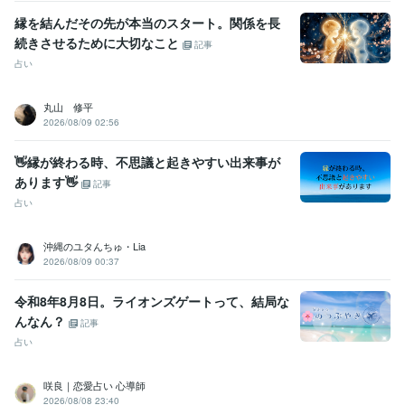
縁を結んだその先が本当のスタート。関係を長
続きさせるために大切なこと
記事
占い
丸山 修平
2026/08/09 02:56
👋縁が終わる時、不思議と起きやすい出来事が
あります👋
記事
占い
沖縄のユタんちゅ・Lia
2026/08/09 00:37
令和8年8月8日。ライオンズゲートって、結局な
んなん？
記事
占い
咲良｜恋愛占い 心導師
2026/08/08 23:40