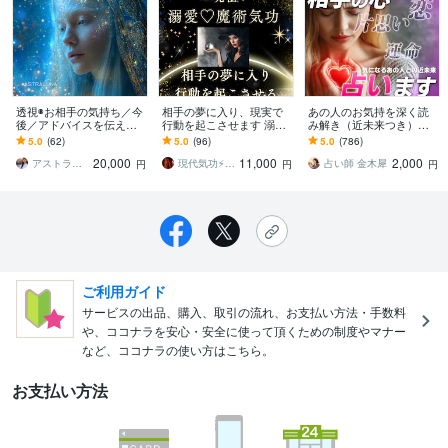
透視◉お相手の気持ち／今
相手の夢に入り、現実で
あの人のお気持を深く読
後／アドバイスを伝えま
行動を起こさせます 溺愛
み解き（近未来つき）ま
す お相手のハイヤーセル
♡6つの魔術気功やり方＆
す 表向きのお気持ちと、
5.0
(62)
5.0
(96)
5.0
(786)
フと繋がり貴方へのメッ
30日の恋愛大周天で恋の
心の奥のお気持ちを占い
20,000
11,000
2,000
セージを降ろします
大逆転♡
ます。
アストラ・ルナ
現代気功⚡神念伝達師＠SHANTY巫香
占い師 金木犀
円
円
円
ご利用ガイド
サービスの出品、購入、取引の流れ、お支払い方法・手数料
や、ココナラを安心・安全に使って頂くための制度やマナー
など、ココナラの使い方はこちら。
お支払い方法