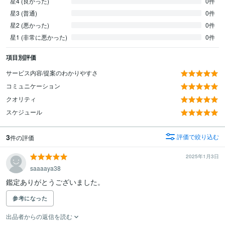
星4 (良かった)
0件
星3 (普通)
0件
星2 (悪かった)
0件
星1 (非常に悪かった)
0件
項目別評価
サービス内容/提案のわかりやすさ
コミュニケーション
クオリティ
スケジュール
3
評価で絞り込む
件の評価
2025年1月3日
saaaaya38
鑑定ありがとうございました。
参考になった
出品者からの返信を読む