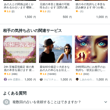
あの人との関係は続くか
元彼の本音と復縁の可能
彼の今の気持ちと本音を
終わるか占います 曖昧な
性を占います 沈黙の裏に
読み解きます 待つか動く
関係の未来と彼の本音を
ある想いと再縁の兆しと
か見極める恋の判断！
5.0
(2)
5.0
(1)
-
(1)
読み解く
本音
1,500
500
1,000
円
円
円
相手の気持ち占いの関連サービス
24h 至極霊視鑑定 彼の奥
最短60分鑑定☆大好きな
24時間以内にお相手のお
底の本音を届けます 彼の
あの人の本心をお伝えし
気持ち・状況お届けしま
内に宿る存在”高次元から
ます 【詳細不要】好きな
す あの時の自分への想
5.0
(496)
4.9
(16490)
5.0
(302)
の声”お届けします
人の本音と将来への思
い、お相手の後悔、現在
1,000
1,000
1,000
い。私をどう思ってる？
のお気持ち視ます
arte 恋愛白魔術師
スピリチュアルカウンセラー沙耶美
しあわせのりん❤︎復縁・複雑・歳の差❤︎
円
円
円
よくある質問
複数回の占いを依頼することはできますか？