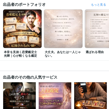
ペライチ:15年
Excel:40年
Word:35年
ChatGPT:5年
出品者のポートフォリオ
もっと見る
得意分野
占い
電話占い
お悩み相談
電話鑑定
恋愛 不倫
彼氏の気持ち
人間関係
本音を見抜く恋愛鑑定士
大丈夫。あなたは一人じゃ
選ばれる理由
光輝｜心が軽くなる鑑定
ない。
出品者のその他の人気サービス