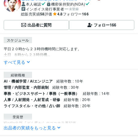
本人確認
機密保持契約(NDA)
インボイス発行事業者
未登録
総販売実績
58
評価
4.8
フォロワー
166
出品者に質問
フォロー
166
スケジュール
平日２０時から２３時待機時間に対応します。

土日   ８時から２３時待機...
すべて見る
経験職種
AI・機械学習 / AIエンジニア
経験年数 : 10年
管理 / 内部監査・内部統制
経験年数 : 30年
事務・ビジネスサポート / 事務（一般事務）
経験年数 : 14年
人事 / 人材開発・人材育成・研修
経験年数 : 20年
ライフスタイル・その他 / 占い師
経験年数 : 20年
受賞歴
Kindle出版『どん底からのココナラ再起術』
出品者の実績をもっと見る
ビジネス・クリエイティブツール