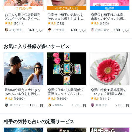
予約受付中
今すぐ相談可能
相談中
お二人を繋ぐ♡恋愛鑑定
口寄せで相手の気持ちを
恋愛♡お相手様の本音、
／お相手の心にアクセス
そのままお伝えします 現
未来へのビジョンお伝え
します お相手の温度感／
状を把握し未来を切り開
します どんな関係でも細
5.0
(3011)
5.0
(532)
5.0
(1513)
片思い／複雑／復縁／遠
く方法を具体的にお伝え
密にお伝えします✨ツイン
340
400
180
距離／全世代鑑定中❣
します
レイ ソウルメイト
のあ 近未来鑑定師 TR OR LE
イタコ霊能者 豊珠
Aya♡愛と光のスピリチュアルガイド
円
/分
円
/分
円
/分
お気に入り登録が多いサービス
最短60分鑑定☆大好きな
恋愛♡仕事♡人間関係♡
恋愛に特化★霊感霊視で
あの人の本心をお伝えし
霊視タロットで占います
占います 24時間以内に返
ます 【詳細不要】好きな
霊視鑑定♡恋愛アドバイ
信、スピリチュアル鑑定
4.9
(16490)
5.0
(14406)
5.0
(11119)
人の本音と将来への思
ザーとして相手の心理も
1,000
3,500
2,000
い。私をどう思ってる？
詳しく解説します
スピリチュアルカウンセラー沙耶美
※ ririka※
新月リサ
円
円
円
相手の気持ち占いの定番サービス