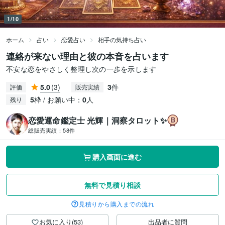
1/10
ホーム
占い
恋愛占い
相手の気持ち占い
連絡が来ない理由と彼の本音を占います
不安な恋をやさしく整理し次の一歩を示します
5.0
(3)
3
件
評価
販売実績
5
枠 / お願い中：
0
人
残り
恋愛運命鑑定士 光輝｜洞察タロット✨️
総販売実績：
58件
購入画面に進む
無料で見積り相談
見積りから購入までの流れ
お気に入り(53)
出品者に質問