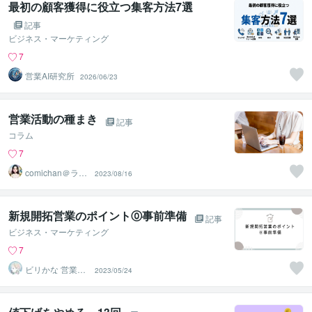
最初の顧客獲得に役立つ集客方法7選
記事
ビジネス・マーケティング
7
営業AI研究所
2026/06/23
営業活動の種まき
記事
コラム
7
comichan＠ライ
2023/08/16
ター
新規開拓営業のポイント⓪事前準備
記事
ビジネス・マーケティング
7
ビリかな 営業伴
2023/05/24
走型アドバイザ
ー