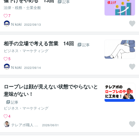
値下げをやめる 13回
記事
法律・税務・士業全般
7
N koki
2022/09/13
相手の立場で考える営業 14回
記事
ビジネス・マーケティング
5
N koki
2022/09/14
ロープレは顔が見えない状態でやらないと
意味がない！
記事
ビジネス・マーケティング
4
テレアポ職人 竹
2026/06/01
野恵介