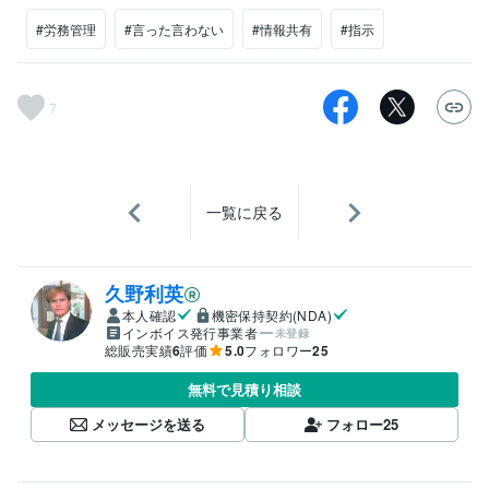
#労務管理
#言った言わない
#情報共有
#指示
7
一覧に戻る
久野利英
本人確認
機密保持契約(NDA)
インボイス発行事業者
未登録
総販売実績
6
評価
5.0
フォロワー
25
無料で見積り相談
メッセージを送る
フォロー
25