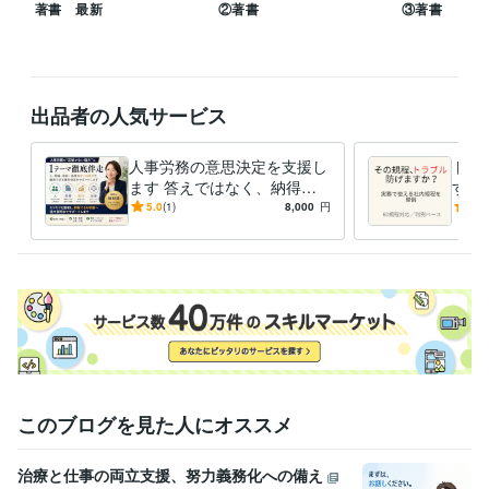
著書 最新
②著書
③著書
原田メソッド認定パートナー
取得年 : 2019年
職場デザイナー
取得年 : 2020年
NLPプラクティショナー
取得年 : 2018年
社会保険労務士
取得年 : 2008年
出品者の人気サービス
得意分野
ビジネス代行・事務代行
就業規則の作成・改訂
士業
人事・労務
特定社会保険労務士
就業規則
紛争解決
人事労務の意思決定を支援し
トラ
ます 答えではなく、納得で
する
語学力
きる判断を支援します
で使
5.0
(1)
8,000
円
5.0
スペイン語
日常会話レベル
ト
このブログを見た人にオススメ
治療と仕事の両立支援、努力義務化への備え