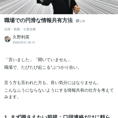
職場での円滑な情報共有方法
記事
法律・税務・士業全般
久野利英
2026/05/31 06:10
「言いました」「聞いていません」
職場で、たびたび起こる"ぶつかり合い。
言う方も言われた方も、良い気分にはなりません。
こんなふうにならないようにする情報共有の仕方を考えて
みます。
1. まず押さえたい前提：口頭連絡だけに頼ら