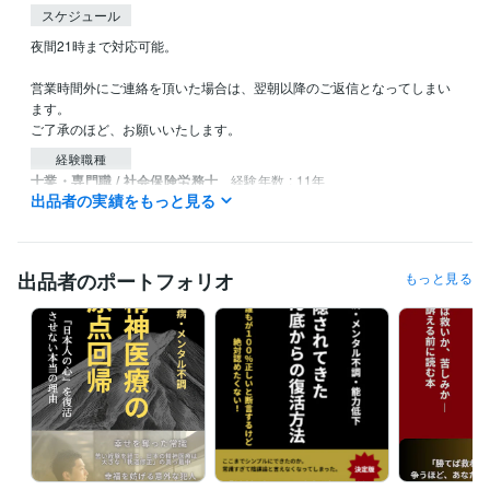
スケジュール
夜間21時まで対応可能。

営業時間外にご連絡を頂いた場合は、翌朝以降のご返信となってしまい
ます。

ご了承のほど、お願いいたします。
経験職種
士業・専門職 / 社会保険労務士
経験年数 : 11年
出品者の実績をもっと見る
受賞歴
うつ病・メンタル不調　復活の定理　
『心が壊れた時』に生れる パ
フォーマンス低下からの脱出
進化する勇気！！あの『原田メソッ
出品者のポートフォリオ
もっと見る
ド』で人生に革命を起こそう。
大谷翔平も実践するメソッド。リバ
ウンド続きの人材育成に決別。
無から有を作る！マネジメントツー
ルとして行う業務効率化
メンタル不調で職場復帰できない社員を生
み出さないための勉強会
アドラー心理学
本当のところ、過労死は何
が原因で起きるの？
うつ病・メンタル不調　隠されてきたどん底か
らの復活方法
裁判の代償　裁判は救いか、苦しみか
資格・検定
プロコーチ
取得年 : 2018年
特定社会保険労務士
取得年 : 2016年