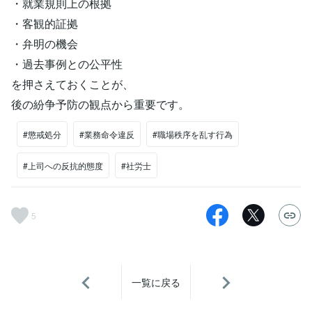
・就業規則上の根拠
・客観的証拠
・弁明の機会
・過去事例との公平性
を押さえておくことが、
後の紛争予防の観点から重要です。
#懲戒処分
#業務命令違反
#職場秩序を乱す行為
#上司への反抗的態度
#社労士
5
一覧に戻る