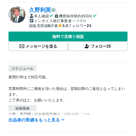
久野利英
本人確認
機密保持契約(NDA)
インボイス発行事業者
未登録
総販売実績
6
評価
5.0
フォロワー
25
無料で見積り相談
メッセージを送る
フォロー
25
スケジュール
夜間21時まで対応可能。

営業時間外にご連絡を頂いた場合は、翌朝以降のご返信となってしまい
ます。

ご了承のほど、お願いいたします。
経験職種
士業・専門職 / 社会保険労務士
経験年数 : 11年
出品者の実績をもっと見る
受賞歴
うつ病・メンタル不調　復活の定理　
『心が壊れた時』に生れる パ