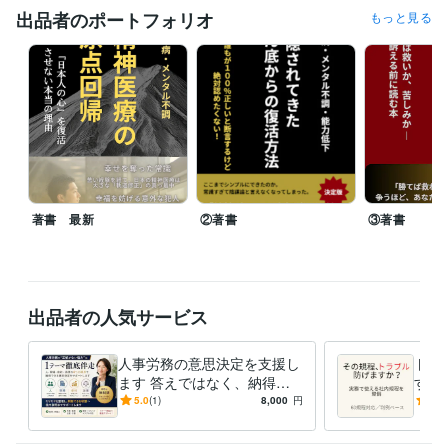
フォーマンス低下からの脱出
進化する勇気！！あの『原田メソッ
出品者のポートフォリオ
もっと見る
ド』で人生に革命を起こそう。
大谷翔平も実践するメソッド。リバ
ウンド続きの人材育成に決別。
無から有を作る！マネジメントツー
ルとして行う業務効率化
メンタル不調で職場復帰できない社員を生
み出さないための勉強会
アドラー心理学
本当のところ、過労死は何
が原因で起きるの？
うつ病・メンタル不調　隠されてきたどん底か
らの復活方法
裁判の代償　裁判は救いか、苦しみか
資格・検定
プロコーチ
取得年 : 2018年
特定社会保険労務士
取得年 : 2016年
著書 最新
②著書
③著書
原田メソッド認定パートナー
取得年 : 2019年
職場デザイナー
取得年 : 2020年
NLPプラクティショナー
取得年 : 2018年
社会保険労務士
取得年 : 2008年
出品者の人気サービス
得意分野
ビジネス代行・事務代行
就業規則の作成・改訂
士業
人事・労務
特定社会保険労務士
就業規則
紛争解決
人事労務の意思決定を支援し
トラ
ます 答えではなく、納得で
する
語学力
きる判断を支援します
で使
5.0
(1)
8,000
円
5.0
スペイン語
日常会話レベル
ト