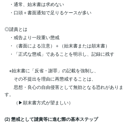
・通常、始末書は求めない
・口頭＋書面通知で足りるケースが多い
◎譴責とは
・戒告より一段重い懲戒
・（書面による注意）＋（始末書または顛末書）
・「正式な懲戒」であることを明示し、記録に残す
※始末書に「反省・謝罪」の記載を強制し、
その不提出を理由に再懲戒することは、
思想・良心の自由侵害として無効となる恐れがありま
す。
（▶顛末書方式が望ましい）
(2) 懲戒として譴責等に進む際の基本ステップ