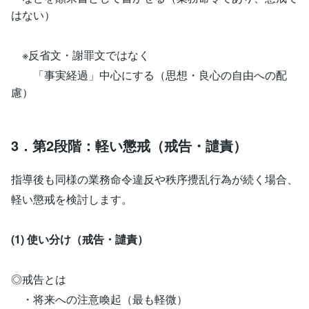
はない）
※反省文・謝罪文ではなく
「事実経過」中心にする（思想・良心の自由への配
慮）
3．第2段階：軽い懲戒（戒告・譴責）
指導後も同様の業務命令違反や秩序攪乱行為が続く場合、
軽い懲戒を検討します。
(1) 使い分け（戒告・譴責）
◎戒告とは
・将来への注意喚起（最も軽微）