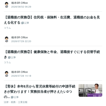
橋本SR Office
2026/08/02 06:29
【退職後の実務③】住民税・保険料・生活費、退職後のお金を見
える化する
記事
コラム
橋本SR Office
2026/07/29 22:20
【退職後の実務②】健康保険と年金、退職後すぐにする切替手続
き
記事
コラム
橋本SR Office
2026/07/28 14:18
【育休】本年8月から育児休業等給付の申請手続
きが変わります！実務担当者が押さえたい3つ
の...
記事
法律・税務・士業全般