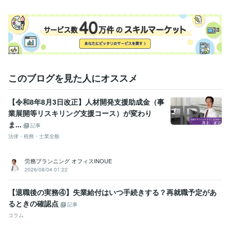
このブログを見た人にオススメ
【令和8年8月3日改正】人材開発支援助成金（事
業展開等リスキリング支援コース）が変わり
ま...
記事
法律・税務・士業全般
労務プランニング オフィスINOUE
2026/08/04 01:22
【退職後の実務④】失業給付はいつ手続きする？再就職予定があ
るときの確認点
記事
コラム