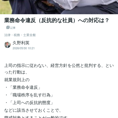
業務命令違反（反抗的な社員）への対応は？
記事
法律・税務・士業全般
久野利英
2026/05/30 10:21
上司の指示に従わない、経営方針を公然と批判する、とい
った行動は、
就業規則上の
・「業務命令違反」
・「職場秩序を乱す行為」
・「上司への反抗的態度」
などに該当させておくことで、
懲戒対象とすることが一般的です。