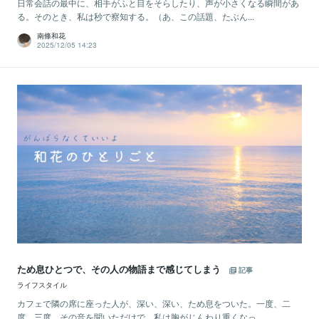
日常会話の最中に、相手がふと目をそらしたり、声が小さくなる瞬間があ
る。そのとき、私は秒で察知する。（あ、この話題、たぶん...
南條和花
2025/12/05 14:23
ため息ひとつで、その人の物語まで感じてしまう
記事
ライフスタイル
カフェで隣の席に座った人が、深い、深い、ため息をついた。一度、二
度、三度。その音を聞いただけで、私は胸がじんわり重くなっ...