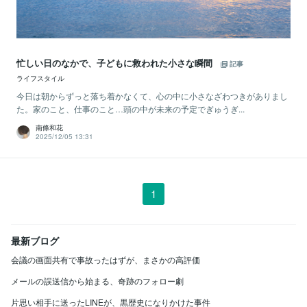
忙しい日のなかで、子どもに救われた小さな瞬間
記事
ライフスタイル
今日は朝からずっと落ち着かなくて、心の中に小さなざわつきがありまし
た。家のこと、仕事のこと…頭の中が未来の予定でぎゅうぎ...
南條和花
2025/12/05 13:31
1
最新ブログ
会議の画面共有で事故ったはずが、まさかの高評価
メールの誤送信から始まる、奇跡のフォロー劇
片思い相手に送ったLINEが、黒歴史になりかけた事件