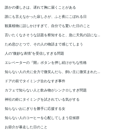
誰かの優しさは、遅れて胸に届くことがある
誰にも言えなかった寂しさが、ふと夜にこぼれる日
観葉植物に話しかけすぎて、自分でも驚いた日のこと
言いたくなさそうな話題を察知すると、急に天気の話にな...
ため息ひとつで、その人の物語まで感じてしまう
人の“微妙な表情”を受信しすぎる問題
エレベーターの『開』ボタンを押し続けがちな性格
知らない人の犬に全力で微笑んだら、飼い主に微笑まれた...
ドアの前でタイミング合わなすぎ事件
カフェで知らない人と飲み物がシンクロしすぎ問題
神社の鈴にタイミングを試されている気がする
知らないおにぎりを勝手に応援する女
知らない人のコーヒーを心配してしまう症候群
お節介が暴走した日のこと