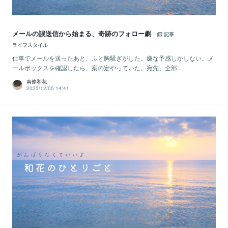
メールの誤送信から始まる、奇跡のフォロー劇
記事
ライフスタイル
仕事でメールを送ったあと、ふと胸騒ぎがした。嫌な予感しかしない。メ
ールボックスを確認したら、案の定やっていた。宛先、全部...
南條和花
2025/12/05 14:41