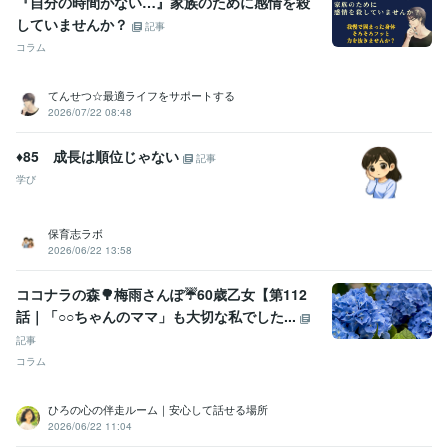
『自分の時間がない…』家族のために感情を殺
していませんか？
記事
コラム
てんせつ☆最適ライフをサポートする
2026/07/22 08:48
♦︎85 成長は順位じゃない
記事
学び
保育志ラボ
2026/06/22 13:58
ココナラの森🌳梅雨さんぽ☔60歳乙女【第112
話｜「○○ちゃんのママ」も大切な私でした...
記事
コラム
ひろの心の伴走ルーム｜安心して話せる場所
2026/06/22 11:04