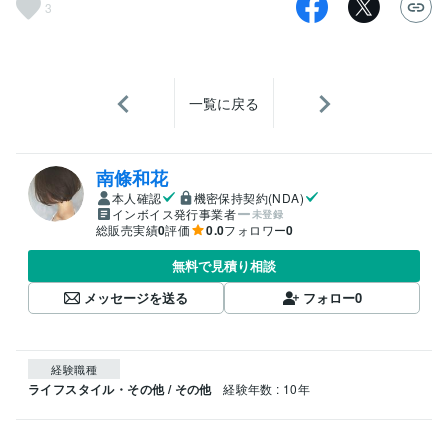
3
一覧に戻る
南條和花
本人確認
機密保持契約(NDA)
インボイス発行事業者
未登録
総販売実績
0
評価
0.0
フォロワー
0
無料で見積り相談
メッセージを送る
フォロー
0
経験職種
ライフスタイル・その他 / その他
経験年数 : 10年