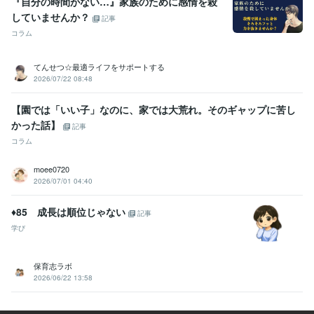
『自分の時間がない…』家族のために感情を殺
していませんか？
記事
コラム
てんせつ☆最適ライフをサポートする
2026/07/22 08:48
【園では「いい子」なのに、家では大荒れ。そのギャップに苦し
かった話】
記事
コラム
moee0720
2026/07/01 04:40
♦︎85 成長は順位じゃない
記事
学び
保育志ラボ
2026/06/22 13:58