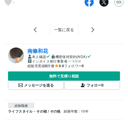
3
一覧に戻る
南條和花
本人確認
機密保持契約(NDA)
インボイス発行事業者
未登録
総販売実績
0
評価
0.0
フォロワー
0
無料で見積り相談
メッセージを送る
フォロー
0
経験職種
ライフスタイル・その他 / その他
経験年数 : 10年