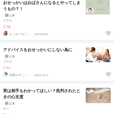
おせっかいはおばさんになるとやってしま
うもの？！
記事
コラム
15
なごみーな♡癒
2024/08/29
し系心のサポー
ター
アドバイスをおせっかいにしない為に
記事
コラム
11
吉野かずこ｜コ
2023/12/10
アをひらく癒し
手
実は相手もわかってほしい？批判されたと
きの心支度
記事
占い