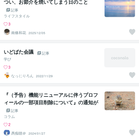
つい、お節介を焼いてしまう日のこと
記事
ライフスタイル
3
南條和花
2025/12/05
いどばた会議
記事
学び
3
なっじりろん
2022/11/29
『（予告）機能リニューアルに伴うプロフ
ィールの一部項目削除について』の通知が
届いたのでワードに保存した内容の動画20
記事
240127
コラム
2
愚痴聴＠
2024/01/27