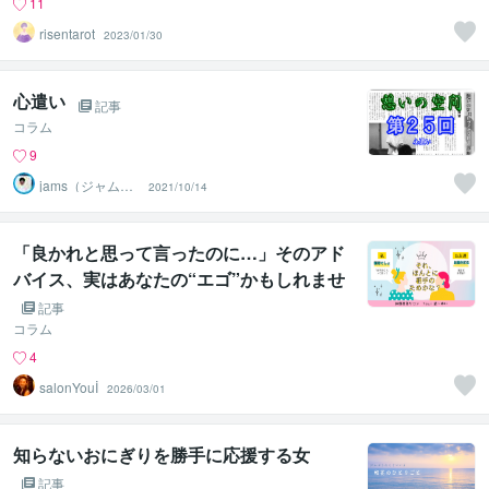
11
risentarot
2023/01/30
心遣い
記事
コラム
9
jams（ジャム
2021/10/14
ズ）心理カウン
セラー
「良かれと思って言ったのに…」そのアド
バイス、実はあなたの“エゴ”かもしれませ
ん
記事
コラム
4
salonYouİ
2026/03/01
知らないおにぎりを勝手に応援する女
記事