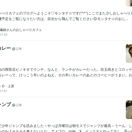
べりカフェのブログへようこそ♡モンタナ☆です(*^^*)ここでまた少しおしゃべ
予定をご覧になりたい方は、目次から飛んでご覧ください😊モンタナ☆のおし...
☆繊細さんのおしゃべりカフェ
07:23
カレー
記事
内の喫茶店ピノキオでランチ。なんと、ランチがカレーだった。目玉焼きとコロッ
カレーって、けっこう辛いのよねえ。その辛いカレーのあとのコーヒーがうまい。わら
・D・上原
07:31
ャンプ
記事
で少年ジャンプを読みました～やっぱ月曜日は朝モスでジャンプが最高～うーん、
のか？そろそろ考えないとな。アメブロ、note、X、インスタとやってるし、手一杯.