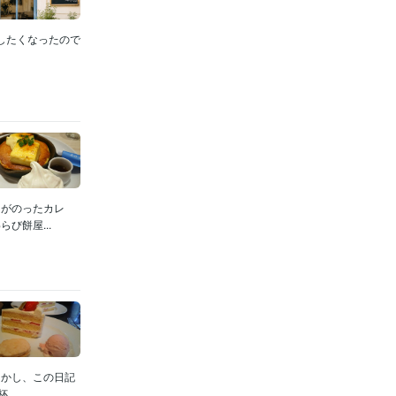
りしたくなったので
ケがのったカレ
び餅屋...
しかし、この日記
..