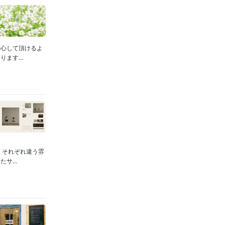
安心して頂けるよ
ます...
、それぞれ違う雰
...