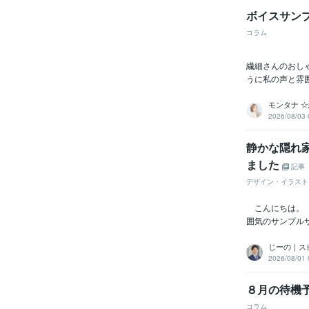
ボイスサン
コラム
繊細さんのおし
うに私の声と雰
モンタナ 
2026/08/03 
静かな隠れ家カ
ました
記事
デザイン・イラスト
こんにちは。 
囲気のサンプル
じーの｜ス
2026/08/01 
８月の待機
コラム