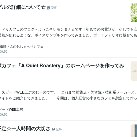
プルの詳細について☆
記事
ゃべりカフェのブログへようこそ♡モンタナ☆です！初めてのお電話が、少しでも
囲気が伝わるような、ボイスサンプルを作ってみました。ポートフォリオに載せてあり
☆繊細さんのおしゃべりカフェ
00:52
フェ「A Quiet Roastery」のホームページを作ってみ
スピードWEB工房のじーのです。 これまで雑貨店・美容院・技術系メーカーと
サイトをご紹介してきました。 今回は、個人経営の小さなカフェを想定して作ったサ
ピードWEB工房
09:52
予定☆一人時間の大切さ
記事