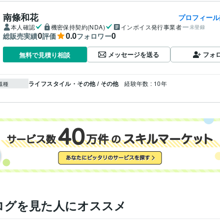
南條和花
プロフィール
本人確認
機密保持契約(NDA)
インボイス発行事業者
未登録
0
0.0
0
総販売実績
評価
フォロワー
メッセージを送る
フォ
無料で見積り相談
ライフスタイル・その他 / その他
経験年数 : 10年
職種
ログを見た人にオススメ