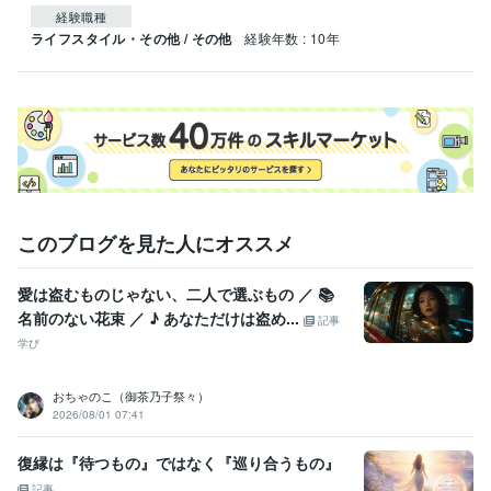
経験職種
ライフスタイル・その他 / その他
経験年数 : 10年
このブログを見た人にオススメ
愛は盗むものじゃない、二人で選ぶもの ／ 📚
名前のない花束 ／ ♪ あなただけは盗め...
記事
学び
おちゃのこ（御茶乃子祭々）
2026/08/01 07:41
復縁は『待つもの』ではなく『巡り合うもの』
記事