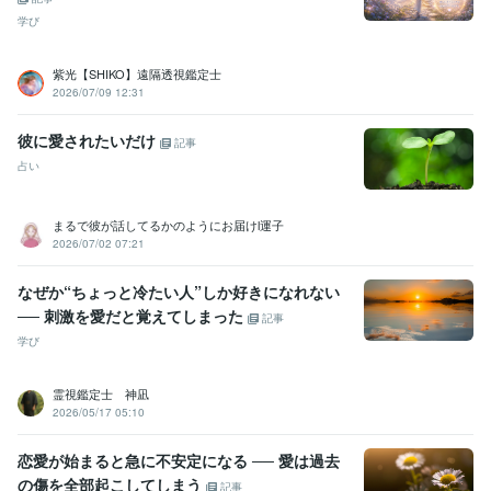
学び
紫光【SHIKO】遠隔透視鑑定士
2026/07/09 12:31
彼に愛されたいだけ
記事
占い
まるで彼が話してるかのようにお届けl運子
2026/07/02 07:21
なぜか“ちょっと冷たい人”しか好きになれない
── 刺激を愛だと覚えてしまった
記事
学び
霊視鑑定士 神凪
2026/05/17 05:10
恋愛が始まると急に不安定になる ── 愛は過去
の傷を全部起こしてしまう
記事