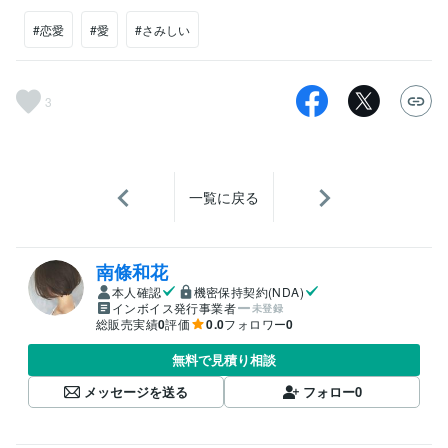
#恋愛
#愛
#さみしい
3
一覧に戻る
南條和花
本人確認
機密保持契約(NDA)
インボイス発行事業者
未登録
総販売実績
0
評価
0.0
フォロワー
0
無料で見積り相談
メッセージを送る
フォロー
0