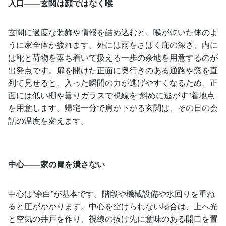
入口――玄関は顔ではなく喉
玄関に過度な装飾や情報を詰め込むと、喉が乾いた体のよ
うに家全体が疲れます。外には雨をさばく庇の深さ、内に
は靴と荷物を落ち着いて扱える一歩の余地を用意するのが
出発点です。扉を開けた正面に奥行きのある通路や窓を直
列で見せると、入った瞬間の力が逃げやすくなるため、正
面には低い棚や曇りガラスで視線を“斜めに逃がす”着地点
を用意します。帰宅一分で肩が下がる玄関は、その日の会
話の温度を変えます。
中心――家の胃を潰さない
中心は“余白”が基本です。階段や機械設備や水回りを重ね
ると圧がかかります。中心を空けられない場合は、上へ光
と空気の井戸を作り、視線の抜け先に意味のある開口を置