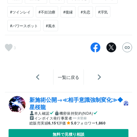
#ツインレイ
#不妊治療
#復縁
#失恋
#浮気
#パワースポット
#風水
3
一覧に戻る
新施術公開→≪相手意識強制変化≫◆
星桜龍
本人確認
機密保持契約(NDA)
インボイス発行事業者
未登録
総販売実績
6,151
評価
5.0
フォロワー
1,860
無料で見積り相談