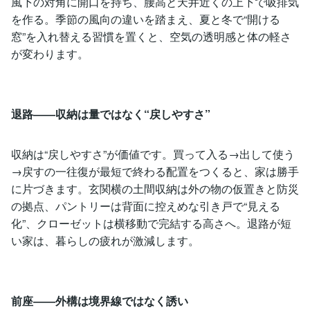
風下の対角に開口を持ち、腰高と天井近くの上下で吸排気
を作る。季節の風向の違いを踏まえ、夏と冬で“開ける
窓”を入れ替える習慣を置くと、空気の透明感と体の軽さ
が変わります。
退路――収納は量ではなく“戻しやすさ”
収納は“戻しやすさ”が価値です。買って入る→出して使う
→戻すの一往復が最短で終わる配置をつくると、家は勝手
に片づきます。玄関横の土間収納は外の物の仮置きと防災
の拠点、パントリーは背面に控えめな引き戸で“見える
化”、クローゼットは横移動で完結する高さへ。退路が短
い家は、暮らしの疲れが激減します。
前座――外構は境界線ではなく誘い