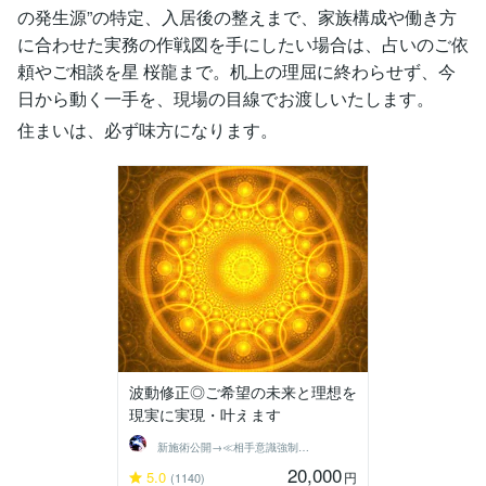
の発生源”の特定、入居後の整えまで、家族構成や働き方
に合わせた実務の作戦図を手にしたい場合は、占いのご依
頼やご相談を星 桜龍まで。机上の理屈に終わらせず、今
日から動く一手を、現場の目線でお渡しいたします。
住まいは、必ず味方になります。
波動修正◎ご希望の未来と理想を
現実に実現・叶えます
新施術公開→≪相手意識強制変化≫◆星桜龍
20,000
5.0
円
(1140)