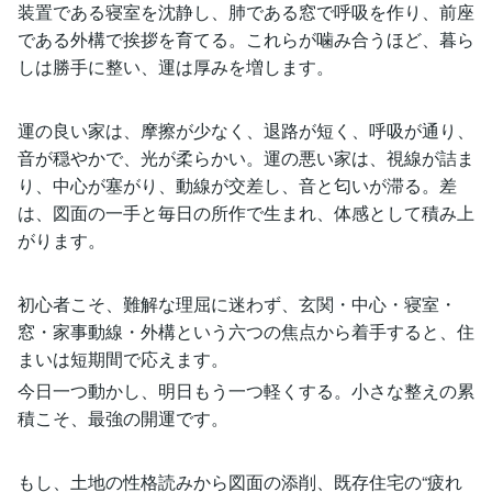
装置である寝室を沈静し、肺である窓で呼吸を作り、前座
である外構で挨拶を育てる。これらが噛み合うほど、暮ら
しは勝手に整い、運は厚みを増します。
運の良い家は、摩擦が少なく、退路が短く、呼吸が通り、
音が穏やかで、光が柔らかい。運の悪い家は、視線が詰ま
り、中心が塞がり、動線が交差し、音と匂いが滞る。差
は、図面の一手と毎日の所作で生まれ、体感として積み上
がります。
初心者こそ、難解な理屈に迷わず、玄関・中心・寝室・
窓・家事動線・外構という六つの焦点から着手すると、住
まいは短期間で応えます。
今日一つ動かし、明日もう一つ軽くする。小さな整えの累
積こそ、最強の開運です。
もし、土地の性格読みから図面の添削、既存住宅の“疲れ