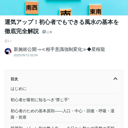
運気アップ！初心者でもできる風水の基本を
徹底完全解説
記事
占い
新施術公開→≪相手意識強制変化≫◆星桜龍
2025/09/12 02:04
目次
はじめに
初心者が最初に知るべき“禁じ手”
初心者のための基本原則――入口・中心・回復・呼吸・退
路・前座
部屋別・ゾーン別の整え方――今日から動かす実務の手順