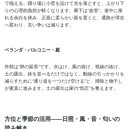
で揃える。踊り場に小窓を設けて光を落とすと、上がり下
りの心理的負担が軽くなります。廊下は“血管”。途中に座
れる余白を挟み、正面に柔らかい面を置くと、通路が滞在
へ変わり、言い争いは減ります。
ベランダ・バルコニー・庭
外部は“肺の延長”です。水はけ、風の抜け、視線の抜け、
土の露出。鉢を並べるだけではなく、動線の引っかかりを
減らすために“通り道を一つだけ空ける”と、掃除と物干し
が素直に進みます。土の露出は家の“気圧”を整えます。
方位と季節の活用――日照・風・音・匂いの
読み解き