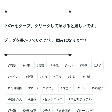
★┈┈┈┈┈┈┈┈┈┈┈┈┈┈┈★
下の♥をタップ、クリックして頂けると嬉しいです。
ブログを書かせていただく、励みになります✧
★┈┈┈┈┈┈┈┈┈┈┈┈┈┈┈★
#恋愛
#仕事
#天職
#転職
#占い
#霊視
#結婚
#出会い
#金運
#お金
#子宝
#妊娠
#妊活
#人間関係
#マッチングアプリ
#片思い
#不倫
#縁結び
#運命の人
#運命
#セックスレス
#スピリチュアル
#離婚
#波動修正
#子供
#夫婦問題
#ヒーリング