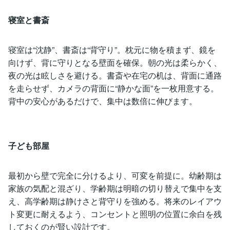
寝室と書斎
寝室は“沈静”、書斎は“背守り”。枕元に物を積まず、鏡を
向けず、背に守りとなる壁面を確保。朝の光は柔らかく、
夜の光は眩しさを避ける。書斎や在宅の机は、背面に通路
を走らせず、カメラの背面に“静かな面”を一枚用意する。
背中の安心があるだけで、集中は数倍に伸びます。
子ども部屋
最初から壁で完全に分けるより、可変を前提に。幼齢期は
家族の気配と混ざり、学齢期は明暗の切り替えで集中を支
え、高学齢期は静けさと背守りを強める。将来のレイアウ
ト変更に耐えるよう、コンセントと照明の位置に余白を残
しておくのが賢い設計です。