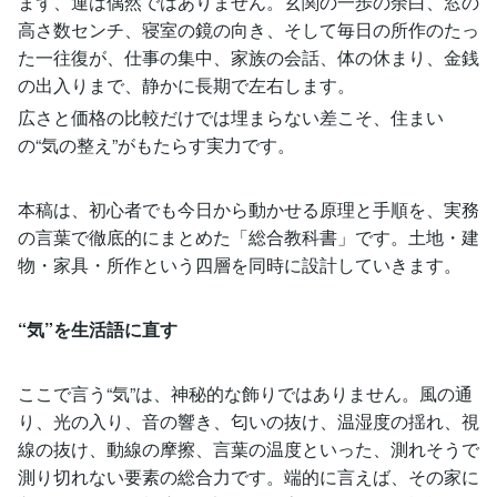
まず、運は偶然ではありません。玄関の一歩の余白、窓の
高さ数センチ、寝室の鏡の向き、そして毎日の所作のたっ
た一往復が、仕事の集中、家族の会話、体の休まり、金銭
の出入りまで、静かに長期で左右します。
広さと価格の比較だけでは埋まらない差こそ、住まい
の“気の整え”がもたらす実力です。
本稿は、初心者でも今日から動かせる原理と手順を、実務
の言葉で徹底的にまとめた「総合教科書」です。土地・建
物・家具・所作という四層を同時に設計していきます。
“気”を生活語に直す
ここで言う“気”は、神秘的な飾りではありません。風の通
り、光の入り、音の響き、匂いの抜け、温湿度の揺れ、視
線の抜け、動線の摩擦、言葉の温度といった、測れそうで
測り切れない要素の総合力です。端的に言えば、その家に