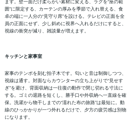
ます。壁一面だけ柔らかい素材に変える、ラグを“座の範
囲”に限定する、カーテンの厚みを季節で入れ替える、食
卓の端に一人分の“見守り席”を設ける。テレビの正面を全
員の正面にせず、少し斜めに視界へ入れるだけにすると、
視線の衝突が減り、雑談量が増えます。
キッチンと家事室
家事のテンポを刻む拍子木です。匂いと音は制御しつつ、
視線は通す。対面ならカウンターの立ち上がりで“見せす
ぎ”を避け、背面収納は一往復の動作で閉じ切れる寸法に
する。ゴミの退路を短くし、勝手口や外収納へ一直線を確
保。洗濯から物干しまでの“濡れた布の旅路”は最短に。動
線のひっかかりが一つ外れるだけで、夕方の疲労感は別物
になります。