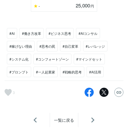
25,000
-
円
#AI
#働き方改革
#ビジネス思考
#AIコンサル
#稼げない理由
#思考の罠
#自己変革
#レバレッジ
#システム化
#コンフォートゾーン
#マインドセット
#プロンプト
#一人起業家
#戦略的思考
#AI活用
3
一覧に戻る