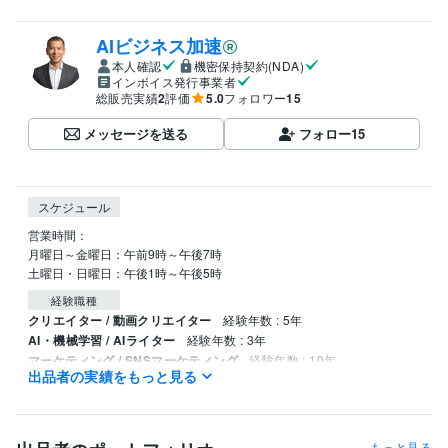
AIビジネス加速
本人確認
機密保持契約(NDA)
インボイス発行事業者
総販売実績
2
評価
5.0
フォロワー
15
メッセージを送る
フォロー
15
スケジュール
営業時間：

月曜日～金曜日：午前9時～午後7時

土曜日・日曜日：午後1時～午後5時
経験職種
クリエイター / 動画クリエイター
経験年数 : 5年
AI・機械学習 / AIライター
経験年数 : 3年
マーケティング / SNSマーケティング
経験年数 : 10年
出品者の実績をもっと見る
メディア・出版・広告 / 記者・ジャーナリスト
経験年数 : 15年
受賞歴
2002年に上海新聞賞を受賞
「中国における赤色観光」
「食べられ
もっと見る