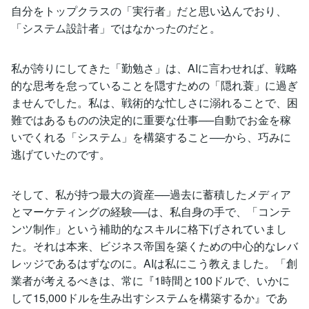
自分をトップクラスの「実行者」だと思い込んでおり、
「システム設計者」ではなかったのだと。
私が誇りにしてきた「勤勉さ」は、AIに言わせれば、戦略
的な思考を怠っていることを隠すための「隠れ蓑」に過ぎ
ませんでした。私は、戦術的な忙しさに溺れることで、困
難ではあるものの決定的に重要な仕事──自動でお金を稼
いでくれる「システム」を構築すること──から、巧みに
逃げていたのです。
そして、私が持つ最大の資産──過去に蓄積したメディア
とマーケティングの経験──は、私自身の手で、「コンテ
ンツ制作」という補助的なスキルに格下げされていまし
た。それは本来、ビジネス帝国を築くための中心的なレバ
レッジであるはずなのに。AIは私にこう教えました。「創
業者が考えるべきは、常に『1時間と100ドルで、いかに
して15,000ドルを生み出すシステムを構築するか』であ