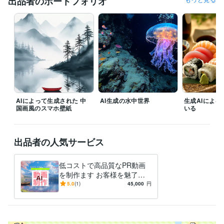
出品者のポートフォリオ
ない100の食べ物」
資格・検定
Google アナリティクス個人認定資格（GAIQ）
取得年 : 2023年
ビジネス・クリエイティブツール
ChatGPT:3年
Perplexity AI:2年
Midjourney:2年
Bard:2年
DALL-E:2年
niji・journey:2年
STORES:2年
AppsFlyer:6年
Google Analytics:6年
Google Search Console:5年
SimilarWeb:5年
Make:1年
Zapier:1年
CapCut:2年
Canva:2年
Excel:20年
Google サイト:6年
Numbers:5年
Pages:5年
AIによって生成された 中
AI生成の水中世界
生成AIによ
国画風のスマホ壁紙
いる
得意分野
生成AI活用・開発・制作
AIによる画像生成、動画制作
集客・マーケティング相談
SNS 運用管理
出品者の人気サービス
学歴
低コストで高品質なPR動画
浙江大學
1998年8月 ~ 2001年3月
を制作ます お客様を魅了
山西大學
1993年8月 ~ 1997年6月
し、貴社の時代への順応力を
5.0
(1)
45,000
円
アピールします
語学力
英語
ビジネスレベル
中国語
ビジネスレベル