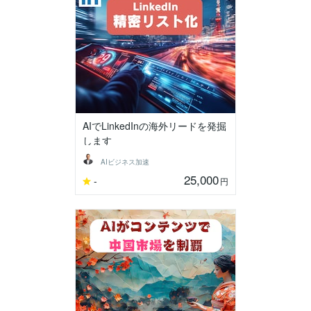
AIでLinkedInの海外リードを発掘
します
AIビジネス加速
25,000
-
円