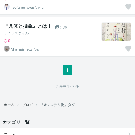
jiseramu
2026/01/12
『具体と抽象』とは！
記事
ライフスタイル
0
Mm hair
2021/04/11
1
7
件中
1 - 7
件
ホーム
ブログ
「#システム化」タグ
カテゴリ一覧
コラム