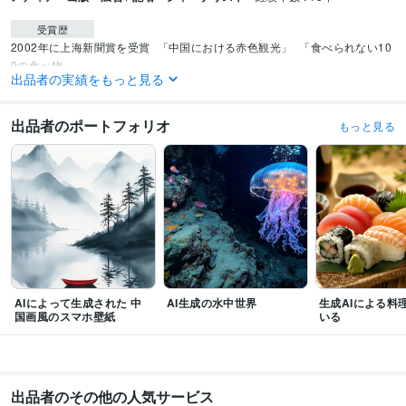
受賞歴
2002年に上海新聞賞を受賞
「中国における赤色観光」
「食べられない10
0の食べ物」
出品者の実績をもっと見る
資格・検定
Google アナリティクス個人認定資格（GAIQ）
取得年 : 2023年
出品者のポートフォリオ
もっと見る
ビジネス・クリエイティブツール
ChatGPT:3年
Perplexity AI:2年
Midjourney:2年
Bard:2年
DALL-E:2年
niji・journey:2年
STORES:2年
AppsFlyer:6年
Google Analytics:6年
Google Search Console:5年
SimilarWeb:5年
Make:1年
Zapier:1年
CapCut:2年
Canva:2年
Excel:20年
Google サイト:6年
Numbers:5年
Pages:5年
得意分野
生成AI活用・開発・制作
AIによる画像生成、動画制作
AIによって生成された 中
AI生成の水中世界
生成AIによる料
集客・マーケティング相談
SNS 運用管理
国画風のスマホ壁紙
いる
学歴
浙江大學
1998年8月 ~ 2001年3月
山西大學
1993年8月 ~ 1997年6月
出品者のその他の人気サービス