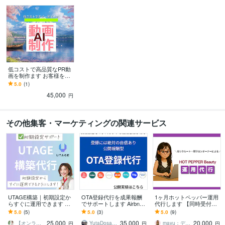
語学力
英語
ビジネスレベル
中国語
ビジネスレベル
低コストで高品質なPR動
画を制作ます お客様を魅
了し、貴社の時代への順
5.0
(1)
応力をアピールします
45,000
円
その他集客・マーケティングの関連サービス
UTAGE構築｜初期設定か
OTA登録代行を成果報酬
1ヶ月ホットペッパー運用
らすぐに運用できます UT
でサポートします Airbnb
代行します 【同時受付最
AGE導入から構築まで一
やViatorなどで多数審査ク
大4件まで】ホットペッパ
5.0
(5)
5.0
(3)
5.0
(9)
気に仕組み化をサポー
リア実績あり
ー運用代行で集客最大化
25,000
35,000
20,000
ト！
【オンライン秘書・UTAGE構築】なつみ
YutaDosaki_Trabudget
mayu：デザイン・webマーケ
円
円
円