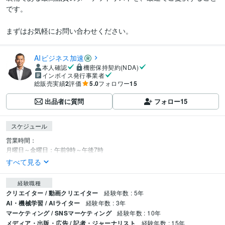
です。

まずはお気軽にお問い合わせください。
AIビジネス加速
本人確認
機密保持契約(NDA)
インボイス発行事業者
総販売実績
2
評価
5.0
フォロワー
15
出品者に質問
フォロー
15
スケジュール
営業時間：

月曜日～金曜日：午前9時～午後7時
すべて見る
経験職種
クリエイター / 動画クリエイター
経験年数 : 5年
AI・機械学習 / AIライター
経験年数 : 3年
マーケティング / SNSマーケティング
経験年数 : 10年
メディア・出版・広告 / 記者・ジャーナリスト
経験年数 : 15年