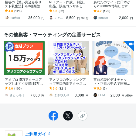
極秘の【濃い見込み客リ
NFTアート作成、 解説、
あなたのサイトに日本か
スト収集法】を3種類教え
出品、販売コンサルしま
ら20,000PV付与します サ
ます ■【広告費ゼロで収
す ●NFT取引経験5年・日
イト・ブログのアクセス
4.8
(126)
5.0
(52)
4.7
(122)
集】応援キャンペーン！
英バイリンガルのプロが
アップをサポートしま
35,000
8,500
2,000
サポート●
す！
marke8
ノア・Noa
tonson
円
円
/60分
円
その他集客・マーケティングの定番サービス
アメブロ15万アクセスア
アメブロのランキングア
事前相談ビデオチャッ
ップします ①月間15万ア
ップ等目的別アクセス流
ト・正規お申込で同額引
クセス（1日5,000アクセ
します お試しあり☆ブロ
きます 購入前のご相談お
5.0
(100)
5.0
(321)
5.0
(5)
ス×30日）定期
グランキングやSEO対策
打ち合わせ用ビデオチャ
7,000
3,000
2,000
☆国内・海外☆日割可
ット
さとっち｜アクセスアップが専門
まさやん＠仕事と生活を安心安全にお手伝い
LUMORA（UTAGE構築の専門家）
円
円
円
/60分
ご利用ガイド