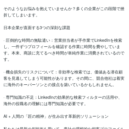
そのようなお悩みを抱えていませんか？多くの企業がこの段階で挫
折してしまいます。

日本企業が直面する3つの深刻な課題

· 圧倒的な時間の無駄遣い：営業担当者が手作業でLinkedInを検索
し、一件ずつプロフィールを確認する作業に時間を費やしていま
す。本来、商談に充てるべき時間が単純作業に消費されているので
す。

· 機会損失のリスクについて：非効率な検索では、価値ある潜在顧
客を見逃してしまう可能性があります。その間に、競合他社は着実
に海外のキーパーソンとの接点を築いているかもしれません。

· 専門知識の不足：LinkedInの効果的な検索フィルターの活用や、
海外の役職名の理解には専門知識が必要です。

AI + 人間の「匠の精神」が生み出す革新的ソリューション

私たちは最新のAI技術を用いて、貴社の理想的な顧客プロファイル