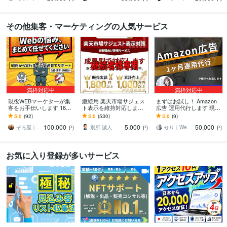
その他集客・マーケティングの人気サービス
満枠対応中
満枠対応中
現役WEBマーケターが集
継続用 楽天市場サジェス
まずはお試し！ Amazon
客をお手伝いします 16の
ト表示を維持対応します
広告 運用代行します 現役
ノウハウから御社に合っ
成果達成後の表示維持・
の1,000万円運用者があな
5.0
(92)
5.0
(530)
5.0
(9)
た方法と戦略を進呈！！
再対応を行います
たの商品の魅力を伝えま
100,000
5,000
50,000
す！
ぞろ屋｜勝てるホームページ作成会社
別所 誠人
せり｜Web広告サポート・運用相談
円
円
円
お気に入り登録が多いサービス