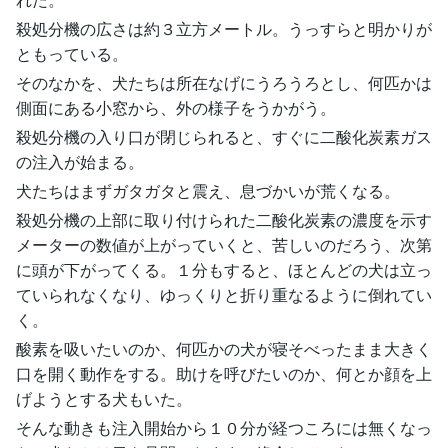
殺処分機の広さは約３立方メートル。うっすらと明かりが
ともっている。
そのなかを、犬たちは所在なげにうろうろとし、何匹かは
側面にある小窓から、外の様子をうかがう。
殺処分機の入り口が閉じられると、すぐに二酸化炭素ガス
の注入が始まる。
犬たちはまずガタガタと震え、息づかいが荒くなる。
殺処分機の上部に取り付けられた二酸化炭素の濃度を示す
メーターの数値が上がっていくと、苦しいのだろう、次第
に頭が下がってくる。１分もすると、ほとんどの犬は立っ
ていられなくなり、ゆっくりと折り重なるように倒れてい
く。
酸素を吸いたいのか、何匹かの犬が寝そべったまま大きく
口を開く動作をする。助けを呼びたいのか、何とか顔を上
げようとする犬もいた。
そんな動きも注入開始から１０分が経つころには無くなっ