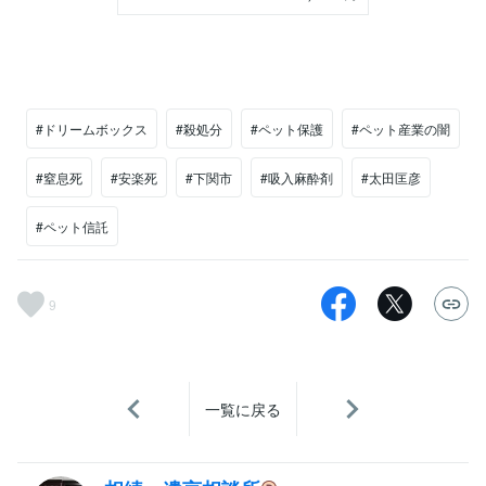
#ドリームボックス
#殺処分
#ペット保護
#ペット産業の闇
#窒息死
#安楽死
#下関市
#吸入麻酔剤
#太田匡彦
#ペット信託
9
一覧に戻る