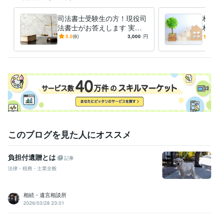
得意分野
司法書士受験生の方！現役司
相続
ビジネス代行・事務代行
ペット信託相談
ペット信託契約書作成
遺
法書士がお答えします 実務
相続
言書作成 
経験１９年の司法書士が、
じま
5.0
(6)
3,000
円
4.8
ペット ペット信託
家族信託
相続 遺言
信託
法律相談
相続対策
様々な相談に応じます
相続相談
信託相談
遺言書作成
司法書士
学歴
鳥取大学中退
1985年3月 ~ 1991年2月
このブログを見た人にオススメ
負担付遺贈とは
記事
法律・税務・士業全般
相続・遺言相談所
2026/03/28 23:01