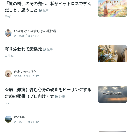
「虹の橋」のその先へ。私がペットロスで学ん
だこと、思うこと
記事
学び
いやさか☆やすらぎの傾聴者
2026/03/28 04:27
寄り添われて安楽死
記事
コラム
かわいかつひと
2025/12/18 10:27
☆病（難病）含む心身の硬直をヒーリングする
ための秘儀（プロ向け）☆
記事
占い
konsan
2025/10/29 21:42