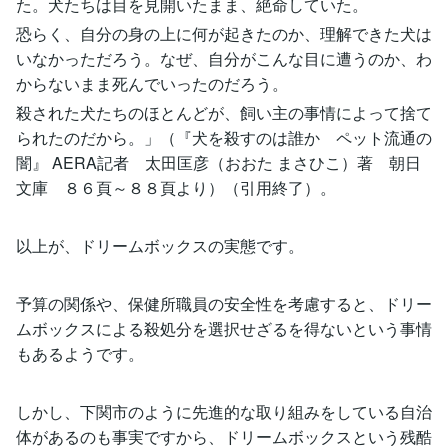
た。犬たちは目を見開いたまま、絶命していた。
恐らく、自分の身の上に何が起きたのか、理解できた犬は
いなかっただろう。なぜ、自分がこんな目に遭うのか、わ
からないまま死んでいったのだろう。
殺された犬たちのほとんどが、飼い主の事情によって捨て
られたのだから。」（『犬を殺すのは誰か ペット流通の
闇』 AERA記者 太田匡彦（おおた まさひこ）著 朝日
文庫 ８６頁～８８頁より）（引用終了）。
以上が、ドリームボックスの実態です。
予算の関係や、保健所職員の安全性を考慮すると、ドリー
ムボックスによる殺処分を選択せざるを得ないという事情
もあるようです。
しかし、下関市のように先進的な取り組みをしている自治
体があるのも事実ですから、ドリームボックスという残酷