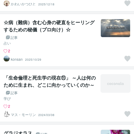
かわいかつひと
2025/12/18
☆病（難病）含む心身の硬直をヒーリング
するための秘儀（プロ向け）☆
記事
占い
2
konsan
2025/10/29
「生命倫理と死生学の現在⑪」 ～人は何の
ために生まれ、どこに向かっていくのか～
記事
学び
2
マス・モーリン
2024/03/08
グラジオラス