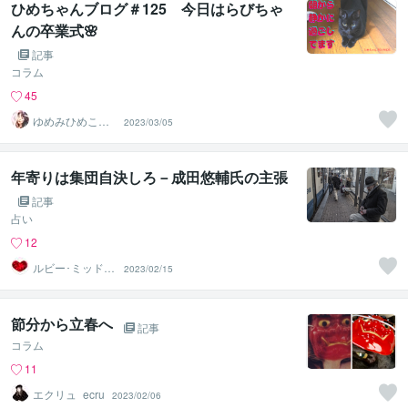
ひめちゃんブログ＃125 今日はらびちゃ
んの卒業式🌸
記事
コラム
45
ゆめみひめこ☘
2023/03/05
隣のひめこさん
年寄りは集団自決しろ－成田悠輔氏の主張
記事
占い
12
ルビー･ミッドナ
2023/02/15
イト
節分から立春へ
記事
コラム
11
エクリュ_ecru
2023/02/06