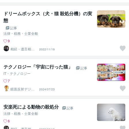
ドリームボックス（犬・猫 殺処分機）の実
態
記事
法律・税務・士業全般
9
相続・遺言相談
2022/11/19
所
テクノロジー「宇宙に行った猫」
記事
IT・テクノロジー
7
鏡面反射デジタ
2024/07/23
ルアート製作所
（鈴木穣）
安楽死による動物の殺処分
記事
法律・税務・士業全般
6
相続・遺言相談