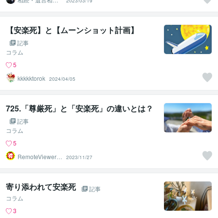
2023/03/19
所
【安楽死】と【ムーンショット計画】
記事
コラム
5
kkkkktorok
2024/04/05
725.「尊厳死」と「安楽死」の違いとは？
記事
コラム
5
RemoteViewer導
2023/11/27
与✅
寄り添われて安楽死
記事
コラム
3