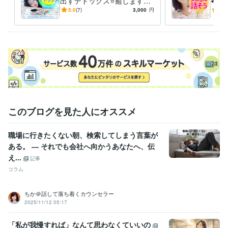
出すデトックス⭐癒します
☘電
┃ココナラ未登録の方へ┃

【チャット】デトックス⭐あ
も㊙
5.0
(7)
3,000
円
4.9
□━━━━━━━━━━■

なたの安心空間⭐心が楽にな
セラ
以下リンクよりご登録いただくとココナラより1000ポイント付与されま
る体験を
す。

（認証完了後、4営業日以内に付与）

https://coconala.com/invite/F8CSJV

招待コード：F8CSJV
経験職種
営業 / 海外営業
経験年数 : 8年
ライフスタイル・その他 / カウンセラー・コーチ
経験年数 : 12年
ライフスタイル・その他 / キャリア・資格アドバイザー
経験年数 : 5
このブログを見た人にオススメ
年
職歴
職場に行きたくない朝、検索してしまう言葉が
傾聴カウンセラーになるまでの道①
2013年2月 ~ 現在
ある。 ― それでも会社へ向かうあなたへ、伝
傾聴カウンセラーになるまでの道②
2021年2月 ~ 現在
え...
記事
コラム
受賞歴
産業カウンセラーと出会わなかったら今の私はいない奇跡の合格
国
家資格キャリコン試験官が傾聴力を高く評価して下さり一発合格
国
ちか＠話して落ち着くカウンセラー
家資格精神保健福祉士になるためキツイ実習も頑張った一発合格
2025/11/12 05:17
資格・検定
「私が我慢すれば」なんて思わなくていいの