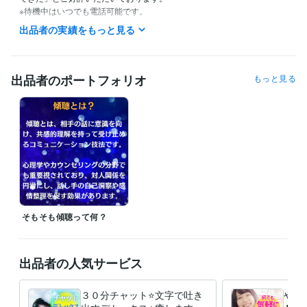
※待機中はいつでも電話可能です。

出品者の実績をもっと見る
お勧め：即レスチャット「電話と同様、レスポンスが早いのでホッとす
る」と感想をいただいてます。

↓

https://coconala.com/services/3623541

出品者のポートフォリオ
もっと見る
❖・・

カウンセラーとして従事しているため

ご希望に添えない時間帯があります。

❖・・

ご相談されたい要点を先にお伝えされてもOKです！

お気軽に何でもご質問くださいね。

【大切にしていること】

そもそも傾聴って何？
・傾聴を重視しています。

・絶対にあなたを否定はしません。

・アドバイス目的ではなく、お話しを丁寧にお聴きします。

(୨୧•͈ᴗ•͈)◞ᵗʱᵃᵑᵏઽ

出品者の人気サービス
３０分チャット⭐文字で吐き
やさ
■━━━━━━━━━━□
