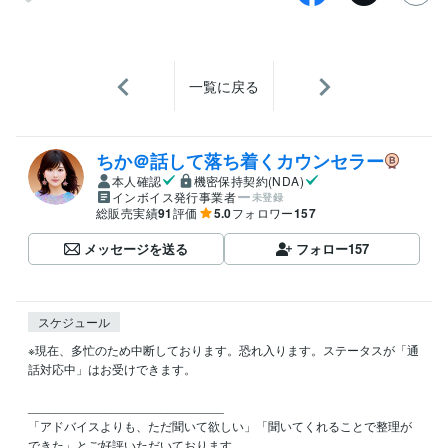
一覧に戻る
ちか＠話して落ち着くカウンセラー
本人確認
機密保持契約(NDA)
インボイス発行事業者
未登録
総販売実績
91
評価
5.0
フォロワー
157
メッセージを送る
フォロー
157
スケジュール
※現在、多忙のため中断しております。恐れ入ります。ステータスが「通
話対応中」はお受けできます。

____________________________

「アドバイスよりも、ただ聞いて欲しい」「聞いてくれることで整理が
できた」とご好評いただいております。
