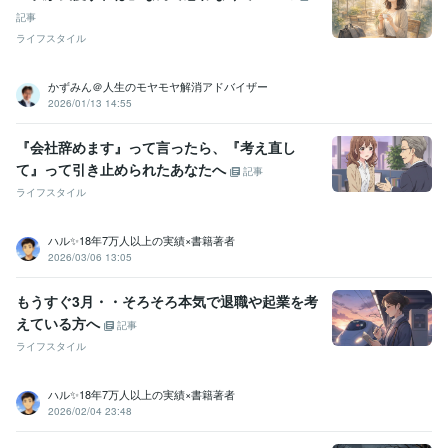
産業カウンセラー
取得年 : 2012年
記事
キャリアコンサルタント
取得年 : 2019年
ライフスタイル
精神保健福祉士
取得年 : 2020年
ビジネス・クリエイティブツール
かずみん＠人生のモヤモヤ解消アドバイザー
Excel:15年
PowerPoint:15年
Google サイト:10年
2026/01/13 14:55
Google スプレッドシート:10年
Google スライド:10年
Google ドキュメント:10年
Word:15年
Moneyfoward:10年
『会社辞めます』って言ったら、『考え直し
ジョブカン会計:10年
Canva:0年
て』って引き止められたあなたへ
記事
ライフスタイル
その他ツール
傾聴スキル（産業カウンセラー）:12年
グリーフケア（死別の悲嘆を抱える方のサポート）:3年
ハル✨18年7万人以上の実績×書籍著者
直観力・洞察力が強い（第六感が高い）:99年
2026/03/06 13:05
人の魅力・強みを見つけるスキル:99年
もうすぐ3月・・そろそろ本気で退職や起業を考
得意分野
えている方へ
記事
悩み相談・カウンセリング
恋愛相談
ライフスタイル
恋愛
婚活
複雑恋愛
失恋
復縁
マッチングアプリ
悩み相談・カウンセリング
魅力と強みを引き出す
魅力
強み
潜在能力
ハル✨18年7万人以上の実績×書籍著者
2026/02/04 23:48
語学力
英語
ビジネスレベル