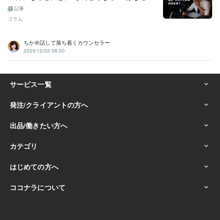
英語
ビジネスレベル
記事
コラム
ちか＠話して落ち着くカウンセラー
2025/12/02 08:00