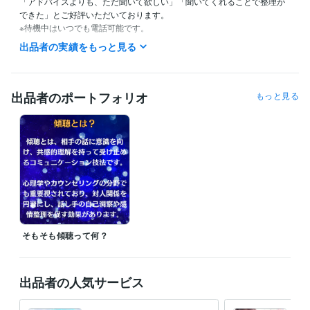
「アドバイスよりも、ただ聞いて欲しい」「聞いてくれることで整理が
できた」とご好評いただいております。

※待機中はいつでも電話可能です。

出品者の実績をもっと見る
お勧め：即レスチャット「電話と同様、レスポンスが早いのでホッとす
る」と感想をいただいてます。

↓

https://coconala.com/services/3623541

出品者のポートフォリオ
もっと見る
❖・・

カウンセラーとして従事しているため

ご希望に添えない時間帯があります。

❖・・

ご相談されたい要点を先にお伝えされてもOKです！

お気軽に何でもご質問くださいね。

【大切にしていること】

そもそも傾聴って何？
・傾聴を重視しています。

・絶対にあなたを否定はしません。

・アドバイス目的ではなく、お話しを丁寧にお聴きします。

(୨୧•͈ᴗ•͈)◞ᵗʱᵃᵑᵏઽ

出品者の人気サービス