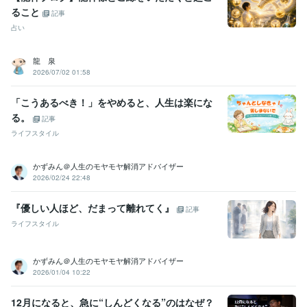
資格・検定
ること
記事
産業カウンセラー
取得年 : 2012年
占い
キャリアコンサルタント
取得年 : 2019年
精神保健福祉士
取得年 : 2020年
龍 泉
ビジネス・クリエイティブツール
2026/07/02 01:58
Excel:15年
PowerPoint:15年
Google サイト:10年
Google スプレッドシート:10年
Google スライド:10年
「こうあるべき！」をやめると、人生は楽にな
Google ドキュメント:10年
Word:15年
Moneyfoward:10年
る。
記事
ジョブカン会計:10年
Canva:0年
ライフスタイル
その他ツール
傾聴スキル（産業カウンセラー）:12年
かずみん＠人生のモヤモヤ解消アドバイザー
2026/02/24 22:48
グリーフケア（死別の悲嘆を抱える方のサポート）:3年
直観力・洞察力が強い（第六感が高い）:99年
人の魅力・強みを見つけるスキル:99年
『優しい人ほど、だまって離れてく』
記事
ライフスタイル
得意分野
悩み相談・カウンセリング
恋愛相談
恋愛
婚活
複雑恋愛
失恋
復縁
マッチングアプリ
かずみん＠人生のモヤモヤ解消アドバイザー
悩み相談・カウンセリング
魅力と強みを引き出す
2026/01/04 10:22
魅力
強み
潜在能力
12月になると、急に“しんどくなる”のはなぜ？
語学力