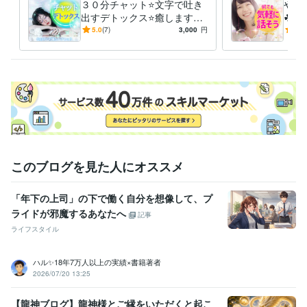
３０分チャット⭐文字で吐き
やさ
■━━━━━━━━━━□

出すデトックス⭐癒します
☘電
┃ココナラ未登録の方へ┃

【チャット】デトックス⭐あ
も㊙
5.0
(7)
3,000
円
4.9
□━━━━━━━━━━■

なたの安心空間⭐心が楽にな
セラ
以下リンクよりご登録いただくとココナラより1000ポイント付与されま
る体験を
す。

（認証完了後、4営業日以内に付与）

https://coconala.com/invite/F8CSJV

招待コード：F8CSJV
経験職種
営業 / 海外営業
経験年数 : 8年
ライフスタイル・その他 / カウンセラー・コーチ
経験年数 : 12年
ライフスタイル・その他 / キャリア・資格アドバイザー
経験年数 : 5
このブログを見た人にオススメ
年
職歴
「年下の上司」の下で働く自分を想像して、プ
傾聴カウンセラーになるまでの道①
2013年2月 ~ 現在
ライドが邪魔するあなたへ
記事
傾聴カウンセラーになるまでの道②
2021年2月 ~ 現在
ライフスタイル
受賞歴
産業カウンセラーと出会わなかったら今の私はいない奇跡の合格
国
ハル✨18年7万人以上の実績×書籍著者
2026/07/20 13:25
家資格キャリコン試験官が傾聴力を高く評価して下さり一発合格
国
家資格精神保健福祉士になるためキツイ実習も頑張った一発合格
【龍神ブログ】龍神様とご縁をいただくと起こ