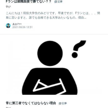
Fランは就職面接で勝てない？？
記事
学び
こんにちは！現役大学生のみどりです。早速ですが、Fランとは、、、簡
単に言いますと、誰でも合格できる大学みたいなもの。僕自...
あお711
2021/06/26 12:51
常に第三者でなくてはならない理由
記事