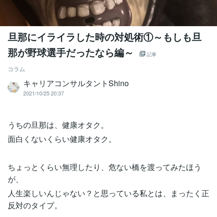
旦那にイライラした時の対処術①～もしも旦
那が野球選手だったなら編～
記事
コラム
キャリアコンサルタントShino
2021/10/25 20:37
うちの旦那は、健康オタク。
面白くないくらい健康オタク。
ちょっとくらい無理したり、危ない橋を渡ってみたほう
が、
人生楽しいんじゃない？と思っている私とは、まったく正
反対のタイプ。