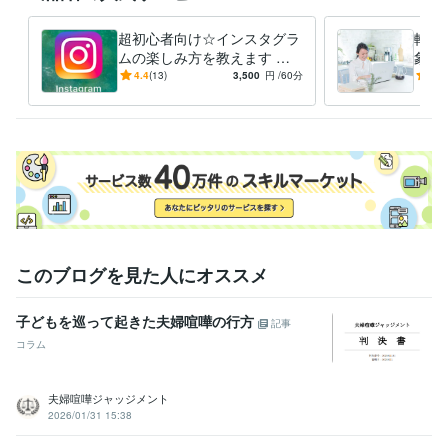
経験職種
カスタマーサポート・カスタマーサクセス / コールセンター管理・運
超初心者向け☆インスタグラ
転職
営
経験年数 : 5年
ムの楽しみ方を教えます イ
象：
事務・ビジネスサポート / 事務（一般事務）
経験年数 : 9年
ンスタグラムを使ったことが
前で
4.4
(13)
3,500
円
/60分
4.0
ライフスタイル・その他 / カウンセラー・コーチ
経験年数 : 2年
ない方・使い方がわからない
丁寧
ライフスタイル・その他 / キャリア・資格アドバイザー
方へ
経験年数 : 5
年
資格・検定
キャリアコンサルタント
取得年 : 2017年
日商簿記検定2級
取得年 : 2009年
2級FP技能士
取得年 : 2010年
腸活アドバイザー
取得年 : 2021年
このブログを見た人にオススメ
得意分野
学習指導・資格・キャリア相談
話を聴くこと
子どもを巡って起きた夫婦喧嘩の行方
記事
学歴
コラム
同志社大学
2003年3月 ~ 2007年2月
語学力
夫婦喧嘩ジャッジメント
英語
日常会話レベル
2026/01/31 15:38