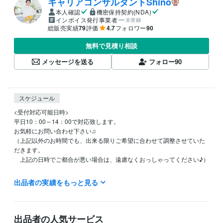
キャリアコンサルタントShino
本人確認
機密保持契約(NDA)
インボイス発行事業者
未登録
総販売実績
79
評価
4.7
フォロワー
90
無料で見積り相談
メッセージを送る
フォロー
90
スケジュール
<受付対応可能日時>

平日10：00～14：00で対応致します。

お気軽にお問い合わせ下さい♫

（上記以外のお時間でも、出来る限りご希望に合わせて調整させていた
だきます。

　上記の日時でご都合が悪い場合は、遠慮なくおっしゃってください♪）

ご返信遅くなる可能性ございますが、出来る限り24時間以内には返信さ
出品者の実績をもっと見る
せていただきます。予めご了承くださいませ。

土・日・祝をはさむ場合は、平日の返信対応になる可能性ございます。

予め、ご了承ください。
出品者の人気サービス