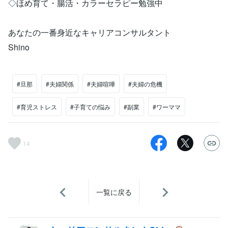
◇ほめ育て・腸活・カラーセラピー勉強中
あなたの一番身近なキャリアコンサルタント
Shino
#旦那
#夫婦関係
#夫婦喧嘩
#夫婦の危機
#育児ストレス
#子育ての悩み
#副業
#ワーママ
14
一覧に戻る