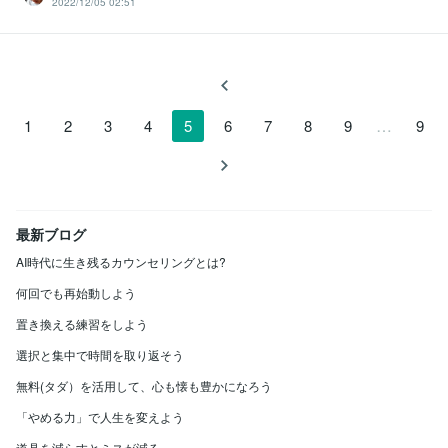
2022/12/05 02:51
…
1
2
3
4
5
6
7
8
9
9
最新ブログ
AI時代に生き残るカウンセリングとは?
何回でも再始動しよう
置き換える練習をしよう
選択と集中で時間を取り返そう
無料(タダ）を活用して、心も懐も豊かになろう
「やめる力」で人生を変えよう
道具を減らすとミスが減る