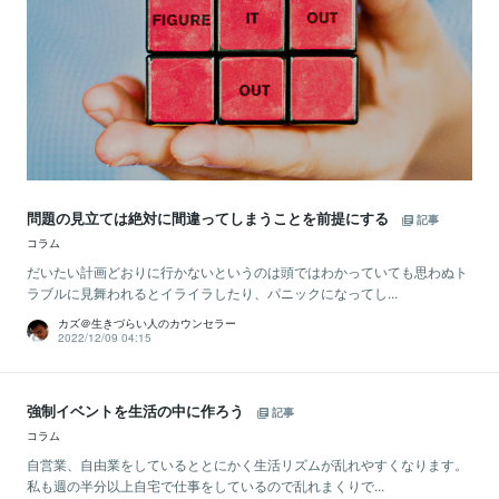
問題の見立ては絶対に間違ってしまうことを前提にする
記事
コラム
だいたい計画どおりに行かないというのは頭ではわかっていても思わぬト
ラブルに見舞われるとイライラしたり、パニックになってし...
カズ＠生きづらい人のカウンセラー
2022/12/09 04:15
強制イベントを生活の中に作ろう
記事
コラム
自営業、自由業をしているととにかく生活リズムが乱れやすくなります。
私も週の半分以上自宅で仕事をしているので乱れまくりで...