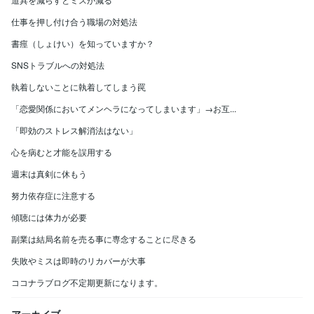
仕事を押し付け合う職場の対処法
書痙（しょけい）を知っていますか？
SNSトラブルへの対処法
執着しないことに執着してしまう罠
「恋愛関係においてメンヘラになってしまいます」→お互...
「即効のストレス解消法はない」
心を病むと才能を誤用する
週末は真剣に休もう
努力依存症に注意する
傾聴には体力が必要
副業は結局名前を売る事に専念することに尽きる
失敗やミスは即時のリカバーが大事
ココナラブログ不定期更新になります。