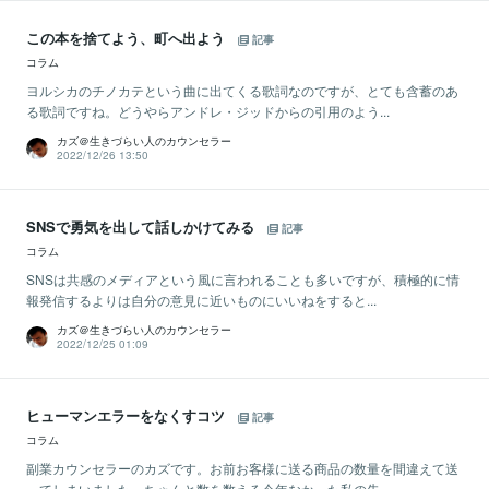
この本を捨てよう、町へ出よう
記事
コラム
ヨルシカのチノカテという曲に出てくる歌詞なのですが、とても含蓄のあ
る歌詞ですね。どうやらアンドレ・ジッドからの引用のよう...
カズ＠生きづらい人のカウンセラー
2022/12/26 13:50
SNSで勇気を出して話しかけてみる
記事
コラム
SNSは共感のメディアという風に言われることも多いですが、積極的に情
報発信するよりは自分の意見に近いものにいいねをすると...
カズ＠生きづらい人のカウンセラー
2022/12/25 01:09
ヒューマンエラーをなくすコツ
記事
コラム
副業カウンセラーのカズです。お前お客様に送る商品の数量を間違えて送
ってしまいました。ちゃんと数を数える今年なかった私の失...