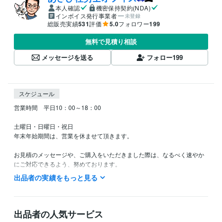
本人確認
機密保持契約(NDA)
インボイス発行事業者
未登録
総販売実績
531
評価
5.0
フォロワー
199
無料で見積り相談
メッセージを送る
フォロー
199
スケジュール
営業時間　平日10：00～18：00

土曜日・日曜日・祝日

年末年始期間は、営業を休ませて頂きます。

お見積のメッセージや、ご購入をいただきました際は、なるべく速やか
にご対応できるよう、努めております。

（平日でしたら、3時間以内にはご対応できるように努めております。土
出品者の実績をもっと見る
曜・日曜・祝日は定休日のため、ご対応できないことがあります。）

なお、営業時間外にご連絡を頂いた場合は、翌朝以降のご返信となるこ
とがございます。ご了承のほど、お願いいたします。

出品者の人気サービス