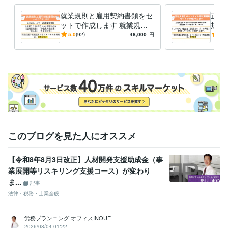
出品サービスが「満枠対応中」の場合は、お見積またはDMからご相談く
就業規則と雇用契約書類をセ
正社
ットで作成します 就業規則
規則
経験職種
と雇用契約書類で、大切な会
正社
5.0
(92)
48,000
円
4.8
士業・専門職 / 社会保険労務士
経験年数 : 11年
社をしっかりサポートします
はっ
ライフスタイル・その他 / その他
経験年数 : 10年
けで
職歴
あさひ社労士オフィス
2014年8月 ~ 現在
セブンイレブン前橋元総社町北店
2004年3月 ~ 2014年7月
資格・検定
社会保険労務士
取得年 : 2013年
日商簿記検定2級
取得年 : 2004年
このブログを見た人にオススメ
社会福祉士
取得年 : 2002年
その他ツール
【令和8年8月3日改正】人材開発支援助成金（事
就業規則の作成:11年
業展開等リスキリング支援コース）が変わり
雇用契約書をはじめとする雇用契約書類の作成:11年
ま...
記事
法律・税務・士業全般
得意分野
コンサルティング・士業
就業規則の作成（￥30,000～）
雇用契約
書など、雇用関係書類の作成
労務プランニング オフィスINOUE
書類・契約書作成
人事・労務
士業
社会保険労務士
就業規則
2026/08/04 01:22