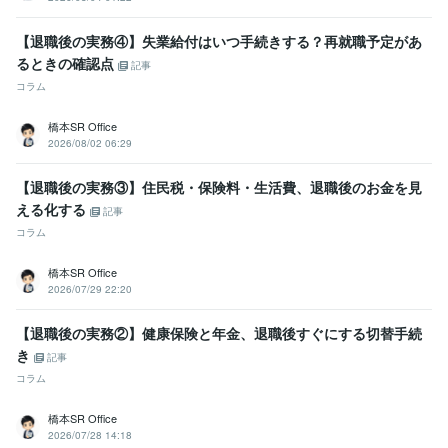
ビジネス代行
雇用契約書
労働条件通知書
ビジネスサポート
36協定
【退職後の実務④】失業給付はいつ手続きする？再就職予定があ
学歴
るときの確認点
立正大学
1999年3月 ~ 2003年2月
記事
コラム
橋本SR Office
2026/08/02 06:29
【退職後の実務③】住民税・保険料・生活費、退職後のお金を見
える化する
記事
コラム
橋本SR Office
2026/07/29 22:20
【退職後の実務②】健康保険と年金、退職後すぐにする切替手続
き
記事
コラム
橋本SR Office
2026/07/28 14:18