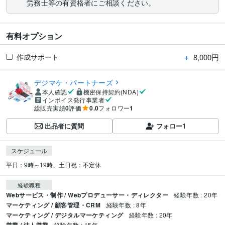
労務士等の有資格者にご相談ください。
有料オプション
＋
8,000円
作成サポート
デジマケ・パートナーズ
本人確認
機密保持契約(NDA)
インボイス発行事業者
総販売実績
0
評価
0.0
フォロワー
1
出品者に質問
フォロー
1
スケジュール
平日：9時～19時、土日祝：不定休
経験職種
Webサービス・制作 / Webプロデューサー・ディレクター
経験年数 : 20年
マーケティング / 顧客管理・CRM
経験年数 : 8年
マーケティング / デジタルマーケティング
経験年数 : 20年
経験年数 : 15年