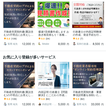
不動産売買契約書(重説含
爆速!!見積書作成します お
行政書士が内容証明郵便
む)の不明点にお答えしま
急ぎ相見積もり！各種申
の作成、発送手続を行い
す 不動産契約実務に特化
請等で必要な事業者様向
ます 裁判沙汰になる前
5.0
(106)
5.0
(34)
5.0
(7)
したプロがお答えしま
け！
に！ 内容証明で解決で
12,000
8,000
8,500
す。
きる問題があります
長岡 祐矢
Ikitake
高和行政書士事務所
円
円
円
お気に入り登録が多いサービス
不動産売買契約書(重説含
内容証明 行政書士【問題
不動産売買契約書・重要
む)の不明点にお答えしま
解決】にこだわり作成し
事項説明書を添削いたし
す 不動産契約実務に特化
ます 内容証明にかかった
ます 契約管理部を必要と
5.0
(106)
4.9
(84)
5.0
(82)
したプロがお答えしま
費用一式を相手方へ請求
されている不動産業者様
12,000
5,000
33,000
す。
することも可能です
をサポートします！
長岡 祐矢
内容証明・SNS関連・民泊専門の行政書士
長岡 祐矢
円
円
円