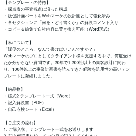
【テンプレートの特徴】

・採点表の審査観点に沿った構成

・販促計画パートをWebマーケの設計図として強化済み

・各セクションに「何を・どう書くか」の解説コメント入り

・コピー＆編集で自社内容に置き換え可能（Word形式）

【私について】

「販促のところ、なんて書けばいいんですか？」

Webマーケのプロとしてクライアント様を支援する中で、何度受け
たか分からない質問です。20年で1,200社以上の集客設計に関わ
り、100件以上の事業計画書を読んできた経験を汎用性の高いテン
プレートに凝縮しました。

【納品物】

・様式2 テンプレート一式（Word）

・記入解説書（PDF）

・自己点検シート（Excel）

【ご注文の流れ】

1. ご購入後、テンプレート一式をお送りします

2. 記入解説書に沿ってご自身で記入してください
