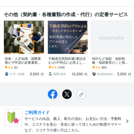
その他（契約書・各種書類の作成・代行）の定番サービス
技術・人文知識・国際業
不動産売買契約書(重説含
特許など知財・知財戦
務ビザ申請の必要書類教
む)の不明点にお答えしま
略・知財教育のこと相談
えます あなたのケースに
す 不動産契約実務に特化
できます 知財実務の３０
5.0
(2)
5.0
(106)
5.0
(85)
合わせた必要書類をご紹
したプロがお答えしま
年以上の経験を生かして
5,500
12,000
5,000
介します
す。
誠意をもって対応します
ビザ（在留資格）・帰化の相談アドバイザー
長岡 祐矢
longfanshize7
円
円
円
ご利用ガイド
サービスの出品、購入、取引の流れ、お支払い方法・手数料
や、ココナラを安心・安全に使って頂くための制度やマナー
など、ココナラの使い方はこちら。