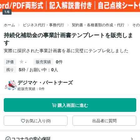
1/6
ホーム
ビジネス代行・事務代行
契約書・各種書類の作成・代行
その
持続化補助金の事業計画書テンプレートを販売しま
す
実際に採択された事業計画書を基に完璧にテンプレ化しました
-
0
件
評価
販売実績
5
枠 / お願い中：
0
人
残り
デジマケ・パートナーズ
総販売実績：
0件
購入画面に進む
お気に入り(0)
出品者に質問
ココナラの安心保証