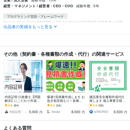
営業 / 法人営業
経営・マネジメント / 経営者・CEO・COO
経験年数 : 5年
プログラミング言語・フレームワーク
Google Apps Script:5年
HTML:15年
JavaScript:15年
PHP:15年
Python:5年
出品者の実績をもっと見る
Ruby:3年
Bootstrap:8年
jQuery:15年
Next.js:3年
Node.js:3年
Nuxt.js:3年
React:3年
Vue.js:3年
Docker:3年
Ubuntu:3年
MySQL:10年
PostgreSQL:10年
SQLite:10年
Git:5年
GitHub:5年
ビジネス・クリエイティブツール
その他（契約書・各種書類の作成・代行）の関連サービス
WordPress:20年
Excel:20年
Google ドキュメント:15年
PowerPoint:20年
Word:20年
BASE:5年
Shopify:5年
freee:5年
Moneyfoward:5年
Google Analytics:10年
Google BigQuery:5年
Google Search Console:10年
Google Tag Manager:10年
PageSpeed Insights:10年
SimilarWeb:10年
Yahoo!タグマネージャー:10年
Hubspot:5年
kintone:5年
Marketo:5年
Zoho:5年
得意分野
内容証明 行政書士【問題
爆速!!見積書作成します お
建設業安全書類作成代行
解決】にこだわり作成し
急ぎ相見積もり！各種申
致します 個人事業主様、
集客・マーケティング相談
Web集客を一気通貫でサポートします
ます 内容証明にかかった
請等で必要な事業者様向
職人様方の事務をお手伝
4.9
(84)
5.0
(34)
4.9
(38)
不動産
建築
製造
クリニック
費用一式を相手方へ請求
け！
いさせてください！
5,000
8,000
6,500
することも可能です
内容証明・SNS関連・民泊専門の行政書士
Ikitake
td’WORKS
円
円
円
よくある質問