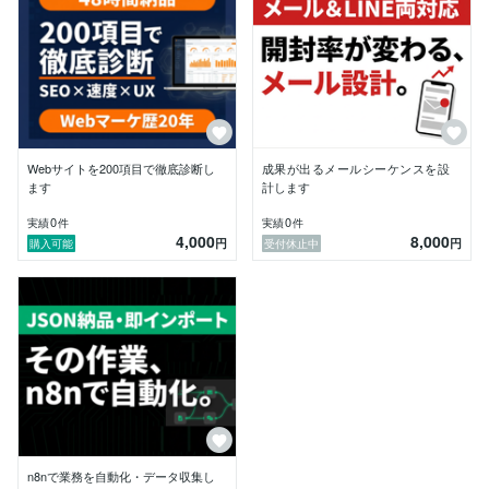
2. 最適なサービス・プランをご提案

3. ご注文確定後、追加ヒアリング → 制作・実装

4. 納品・修正対応（プランに応じて2回まで無料）

5. ご希望に応じて運用・改善の継続支援

【お約束】

・追加費用なしの明朗会計（見積金額が最終金額です）

・最短48時間〜の迅速納品

・専門用語は注釈付きで、非エンジニアの方にも分かり
Webサイトを200項目で徹底診断し
成果が出るメールシーケンスを設
やすく説明

ます
計します
・ご相談・ヒアリングは何度でも無料

0
0
実績
件
実績
件
4,000
8,000
円
円
購入可能
受付休止中
【ご注意】

・AI画像生成・イラスト制作は提供しておりません

・投資・金融助言は行いません

【メッセージ歓迎】

「うちの場合はどう？」「予算内で何ができる？」な
ど、まずはお気軽にダイレクトメッセージでご相談くだ
さい。現状をお聞きしたうえで、最適なサービスをご提
案します。

Web集客のお悩みを、最短ルートで解決へ。

n8nで業務を自動化・データ収集し
ご依頼お待ちしております。