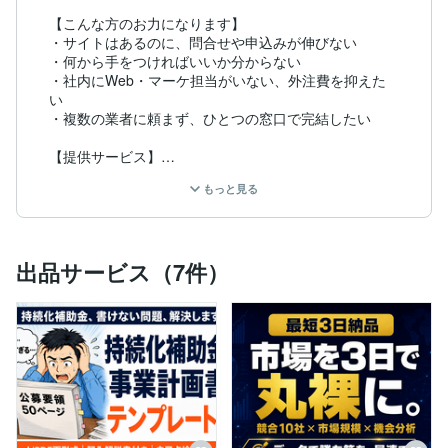
【こんな方のお力になります】

・サイトはあるのに、問合せや申込みが伸びない

・何から手をつければいいか分からない

・社内にWeb・マーケ担当がいない、外注費を抑えた
い

・複数の業者に頼まず、ひとつの窓口で完結したい

【提供サービス】

中小企業・個人事業主のWeb集客を、6つのサービスで
もっと見る
一気通貫サポートします。

※その他サービスも提供予定です。

1. Webサイト総合診断（200項目チェック）

出品サービス（7件）
2. LPコピーライティング & CRO最適化

3. 市場・競合リサーチレポート

4. n8nによる業務自動化・データ収集

5. Webサイト設計・サイトマップ作成

6. メールマーケティング・営業メール設計

【私の強み】

■ AI × マーケティングの知見

ChatGPT・Claude・Geminiなど最新AIツールを業務に
組み込み、調査・分析・実装の工数を大幅に圧縮。従来