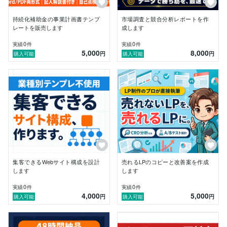
は数週間かかっていた診断・調査を、最短48時間で納
品します。

持続化補助金の事業計画書テンプ
市場調査と競合分析レポートを作
レートを販売します
成します
■ 戦略から実装までワンストップ

「診断は別会社、コピーは別会社、自動化はまた別…」
0
0
実績
件
実績
件
5,000
8,000
という分断を解消。ひとりの窓口で、課題の発見から改
円
円
購入可能
購入可能
善案の実装、自動化の構築まで対応します。

■ 200+アプリ連携の自動化対応

n8nワークフローでGmail・Slack・Sheets・CRM・Wo
rdPressなど200以上のサービスを連携。営業・マー
ケ・バックオフィスの定型業務を自動化し、本業に集中
できる環境を構築します。

■ Webマーケティング設計の実務経験

SEO・CRO・コピーライティング・サイト設計・メー
ル設計を業務として継続的に対応。テクニカル面（速
集客できるWebサイト構成を設計
売れるLPのコピーと改善案を作成
度・構造化データ・アクセシビリティ）から、戦略面
します
します
（差別化・価格訴求・事例見せ方）まで横断的に診断し
0
0
実績
件
実績
件
ます。

4,000
5,000
円
円
購入可能
購入可能
【ご注文の流れ】

1. ダイレクトメッセージで現状をヒアリング（無料）
