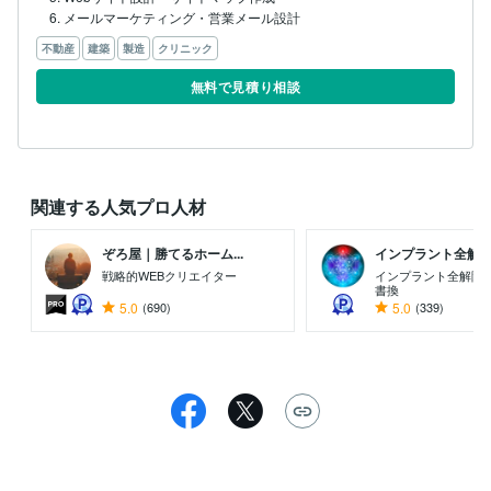
6. メールマーケティング・営業メール設計
不動産
建築
製造
クリニック
無料で見積り相談
関連する人気プロ人材
ぞろ屋｜勝てるホーム...
インプラント全解除創
戦略的WEBクリエイター
インプラント全解除専
書換
5.0
(690)
5.0
(339)