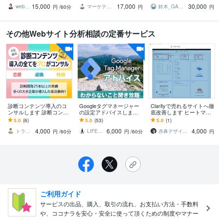
メて完璧な根拠のある改
設置
のお悩みをすぐに解決！
15,000
17,000
30,000
善方法をあなたへ
webマーケコンサルタント 若林 潤
マーケティング・コンシェルジュ
鈴木_GAコンサルタント
円
/60分
円
円
その他Webサイト分析相談の定番サービス
診断コンテンツ導入のコ
Googleタグマネージャー
Clarityで売れるサイトへ徹
ンサルします 診断コンテ
の設定アドバイスします
底改善します ヒートマッ
ンツ導入に関する不安を
GTMを覚えたい方、ビデ
プで離脱原因を特定！成
5.0
(6)
5.0
(53)
5.0
(1)
専門家が解消します
オチャットで設定をアド
果に繋がる改善案を提案
4,000
6,000
4,000
バイスします
します
トライフィール
LIFELOG
赤鼻デザインAllways＠本質を形へ
円
/60分
円
/60分
円
ご利用ガイド
サービスの出品、購入、取引の流れ、お支払い方法・手数料
や、ココナラを安心・安全に使って頂くための制度やマナー