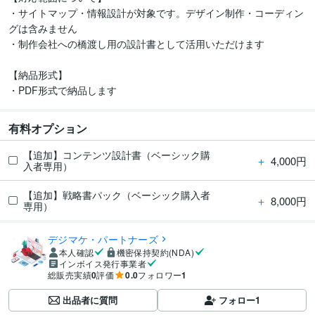
・サイトマップ・情報設計が対象です。デザイン制作・コーディン
グは含みません

・制作会社への橋渡し用の設計書として活用いただけます

【納品形式】

・PDF形式で納品します
有料オプション
【追加】コンテンツ設計書（ベーシック購
＋
4,000円
入者専用）
【追加】戦略書パック（ベーシック購入者
＋
8,000円
専用）
デジマケ・パートナーズ
本人確認
機密保持契約(NDA)
インボイス発行事業者
総販売実績
0
評価
0.0
フォロワー
1
出品者に質問
フォロー
1