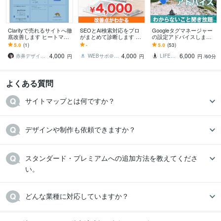
Zoho:5年
得意分野
Clarityで売れるサイトへ徹
SEOとAI検索対応をプロ
Googleタグマネージャー
底改善します ヒートマッ
がまとめて診断します パ
の設定アドバイスします
集客・マーケティング相談
Web集客を一気通貫でサポートします
プで離脱原因を特定！成
スワード不要・URLだ
GTMを覚えたい方、ビデ
5.0
(1)
-
5.0
(53)
不動産
建築
製造
クリニック
果に繋がる改善案を提案
け。AI検索への対応度ま
オチャットで設定をアド
4,000
4,000
6,000
します
で見えます
バイスします
赤鼻デザインAllways＠本質を形へ
WEBサポ＠ホームページ制作とLINE
LIFELOG
円
円
円
/60分
よくある質問
サイトマップとは何ですか？
デザインや制作も依頼できますか？
スタンダード・プレミアムへの追加方法を教えてくださ
い。
どんな業種に対応していますか？