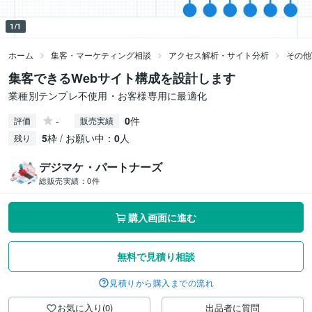
1/1
ホーム
集客・マーケティング相談
アクセス解析・サイト分析
その他
集客できるWebサイト構成を設計します
業種別テンプレ不使用・お客様専用に最適化
-
0
件
評価
販売実績
5
枠 / お願い中：
0
人
残り
デジマケ・パートナーズ
総販売実績：
0件
購入画面に進む
無料で見積り相談
見積りから購入までの流れ
お気に入り(0)
出品者に質問