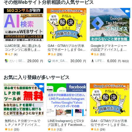
その他Webサイト分析相談の人気サービス
LLMO対策_AIに選ばれる
GA4・GTMのプロが月単
Googleタグマネージャー
コンテンツに改善します L
位でサポートします Goog
の設定アドバイスします
LMO・AIOのAI SEO最適
leアナリティクス・GTM
GTMを覚えたい方、ビデ
4.7
(4)
5.0
(29)
5.0
(53)
化でAIに選ばれるサイト
のお悩みをすぐに解決！
オチャットで設定をアド
29,000
30,000
6,000
へ
バイスします
だい｜SEOコンサルタント
鈴木_GAコンサルタント
LIFELOG
円
円
円
/60分
お気に入り登録が多いサービス
無料のＬＰ分析ツールで
LINE/InstagramなどCVタ
GA4・GTMのプロが月単
ＬＰ／ＨＰアドバイスし
グ設置します Facebook/In
位でサポートします Goog
ます ”何となく改善”をヤ
stagramの各種広告タグの
leアナリティクス・GTM
5.0
(35)
5.0
(12)
5.0
(29)