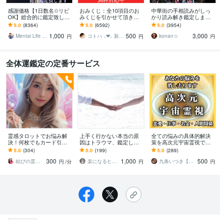
感謝価格【1日数名✩リピ
おみくじ：全10項目のお
中華街の手相読みがしっ
OK】総合的に鑑定致しま
みくじを引かせて頂きま
かり読み解き鑑定します
す ✞後悔させません【未
す ㊙あなた様がこの先ど
☆今後10年ほどの流れか
5.0
(8364)
5.0
(6592)
5.0
(3954)
来を良くする✩人生のヒン
う進むかの道しるべにな
ら、良い時期、悪い時期
1,000
500
3,000
ト】アドバイス付
さってください！
もお伝えします
Mental Life Design
コトハ ⸜❤︎⸝ 新サービス提供開始✨️
konan☆
円
円
円
全体運鑑定の定番サービス
霊感タロットでお悩み解
上手く行かない本当の原
全ての悩みの具体的解決
決！何枚でもカード引き
因はトラウマ、鑑定しま
策を高次元宇宙霊視で伝
視ます あなたの抱える心
す トラウマが人を負の人
えます 【全方位・人生好
5.0
(304)
5.0
(199)
5.0
(289)
の疑問や不安、なんでも
間にして負を引き寄せ
転】恋愛・仕事・金銭・
300
1,000
500
お答え！！
る、オプションで解除
人間関係・健康・家族
結びの霊感鑑定士♡心の守護者優真（ゆうま
楽になるヒーリング
九条いつき【高次元宇宙霊視師】
円
/分
円
円