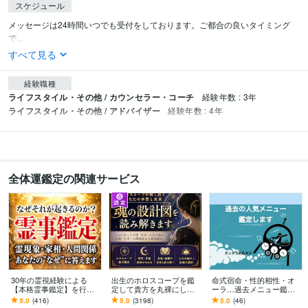
スケジュール
メッセージは24時間いつでも受付をしております。ご都合の良いタイミング
で...
すべて見る
経験職種
ライフスタイル・その他 / カウンセラー・コーチ
経験年数 : 3年
ライフスタイル・その他 / アドバイザー
経験年数 : 4年
全体運鑑定の関連サービス
30年の霊視経験による
出生のホロスコープを鑑
命式宿命・性的相性・オ
【本格霊事鑑定】を行い
定して貴方を丸裸にしま
ーラ…過去メニュー鑑定
ます 霊現象・家相・家
す 生まれ持った性質や傾
します 必要に応じてカー
5.0
(416)
5.0
(3198)
5.0
(46)
系・先祖・土地・人間関
向など、総合的に鑑定し
ド追加・オリジナルスプ