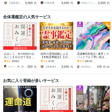
3,000
3,000
2,000
係・悪縁・因縁・厄払い
ていきます。
レッド対応可能です！
【霊能者】天晴
沙良金磨
meixiメイシー☆幸せ引き寄せる占い師
円
円
円
全体運鑑定の人気サービス
満枠対応中
おみくじ：全10項目のお
30年の霊視経験による
霊感✖現実視点✨素早くズ
みくじを引かせて頂きま
【本格霊事鑑定】を行い
バッとでも丁寧に視ます
す ㊙あなた様がこの先ど
ます 霊現象・家相・家
❣️プロ鑑定師の総合鑑定⭐
5.0
(6592)
5.0
(416)
5.0
(9816)
う進むかの道しるべにな
系・先祖・土地・人間関
お気軽に✨魂をやわらかく
500
3,000
100
さってください！
係・悪縁・因縁・厄払い
かろやかに
コトハ ⸜❤︎⸝ 新サービス提供開始✨️
【霊能者】天晴
momocoママ
円
円
円
/分
お気に入り登録が多いサービス
満枠対応中