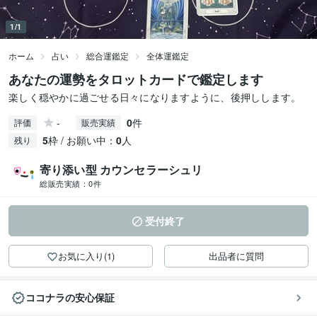
1/1
ホーム
占い
総合運鑑定
全体運鑑定
あなたの運勢をタロットカードで鑑定します
楽しく穏やかに過ごせる日々になりますように、後押しします。
-
0
件
評価
販売実績
5
枠 / お願い中：
0
人
残り
寄り添い型 カウンセラーシュリ
総販売実績：
0件
受付終了
お気に入り(1)
出品者に質問
ココナラの安心保証