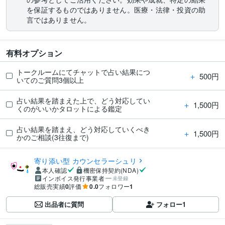
を保証するものではありません。医療・法律・投資の助
言ではありません。
有料オプション
トークルームにてチャットで占い結果につ
＋
500円
いてのご質問3個以上
占い結果を踏まえた上で、どう対応してい
＋
1,500円
くのがいいかタロットによる鑑定
占い結果を踏まえ、どう対応していくべき
＋
1,500円
かのご相談(3往復まで)
寄り添い型 カウンセラーシュリ
本人確認
機密保持契約(NDA)
インボイス発行事業者
未登録
総販売実績
0
評価
0.0
フォロワー
1
出品者に質問
フォロー
1