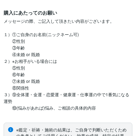
購入にあたってのお願い
メッセージの際、ご記入して頂きたい内容がございます。

１）①ご自身のお名前(ニックネーム可)

　　②性別

　　③年齢

　　④未婚 or 既婚

２）※お相手がいる場合には

　　⑤性別

　　⑥年齢

　　⑦未婚 or 既婚

　　⑧関係性

３）⑨全体運・金運・恋愛運・健康運・仕事運の中で1番気になる
運勢

　　⑩(悩みがあれば)悩み、ご相談の具体的内容

※鑑定・祈祷・施術の結果は、ご自身で判断いただくため
の参考としてご活用ください。効果や成就、特定の結果