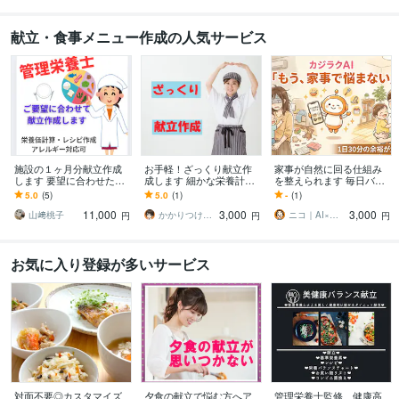
献立・食事メニュー作成の人気サービス
施設の１ヶ月分献立作成
お手軽！ざっくり献立作
家事が自然に回る仕組み
します 要望に合わせたオ
成します 細かな栄養計算
を整えられます 毎日バタ
リジナルの献立作成致し
なしだからこそ出来たお
バタなママのための、ラ
5.0
(5)
5.0
(1)
-
(1)
ます
値打ち価格
クに家事する「家事ラクA
11,000
3,000
3,000
I」
山﨑桃子
かかりつけ管理栄養士 中野照規
ニコ｜AI×時短家事と家計を整えるママ
円
円
円
お気に入り登録が多いサービス
対面不要◎カスタマイズ
夕食の献立で悩む方へア
管理栄養士監修、健康高