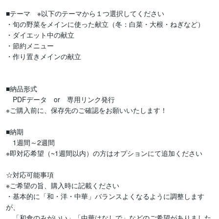
■テーマ　※以下のテーマから１つ選択してください

・旬の野菜をメインに使った献立（冬：白菜・大根・ねぎなど）

・ダイエット中の献立

・節約メニュー

・作り置きメインの献立

■納品形式

　PDFデータ　or　専用リンク発行

※ご購入前に、保存先のご確認をお願いいたします！

■納期

　1週間～2週間

※即対応希望（~1週間以内）の方はオプションにて追加ください

☆対応可能事項

※ご希望の旨、購入時に記載ください

・基本的に「和・洋・中華」バランスよくなるように調整します
が、

　「和食のみがいい」「中華はなしで」などのご希望がありました