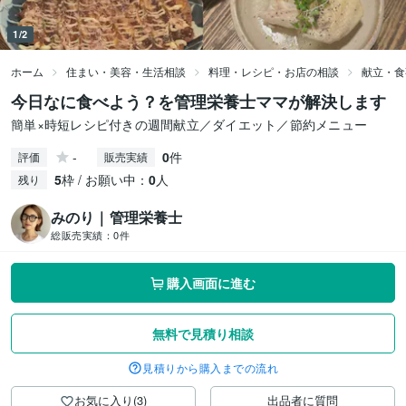
1/2
ホーム
住まい・美容・生活相談
料理・レシピ・お店の相談
献立・食
今日なに食べよう？を管理栄養士ママが解決します
簡単×時短レシピ付きの週間献立／ダイエット／節約メニュー
-
0
件
評価
販売実績
5
枠 / お願い中：
0
人
残り
みのり｜管理栄養士
総販売実績：
0件
購入画面に進む
無料で見積り相談
見積りから購入までの流れ
お気に入り(3)
出品者に質問