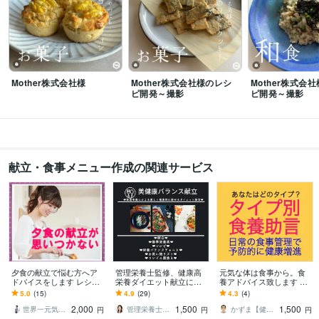
Google ドキュメント:5年
PowerPoint:10年
Word:10年
freee:3年
Asana:1年
VLLO:1年
Adobe Illustrator:3年
Canva:5年
得意分野
住まい・美容・生活相談
レシピ開発
料理
レシピ開発
管理栄養士
食品業界
SNS運用
Mother株式会社様
Mother株式会社様のレシ
Mother株式会
住まい・美容・生活相談
記事執筆
ピ開発～撮影
ピ開発～撮影
料理
レシピ
管理栄養士
食
栄養
子育て
ヘルスケア
献立・食事メニュー作成の関連サービス
夕食の献立で悩む方へア
管理栄養士監修、健康高
元気な体は食事から。食
ドバイスをします レシピ
栄養ダイエット献立にな
養アドバイス致します 東
や献立、調理のヒントな
ります 栄養バランス◎献
洋医学の教えを取り入
5.0
(15)
4.9
(29)
4.3
(4)
どチャットでできる事で
立、1週間分45レシピ！毎
れ、健康増進のためのア
2,000
1,500
1,500
お手伝い
日の食事を健康に！
ドバイスします
世界一元気な60歳♪ 藤野もえ
管理栄養士kono
かずま【健康•防災•DIY】
円
円
円