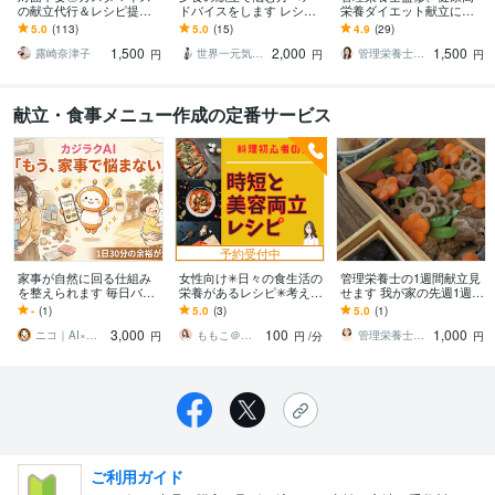
の献立代行＆レシピ提案
ドバイスをします レシピ
栄養ダイエット献立にな
します 家族の好みに合わ
や献立、調理のヒントな
ります 栄養バランス◎献
5.0
(113)
5.0
(15)
4.9
(29)
せたご飯づくりの「めん
どチャットでできる事で
立、1週間分45レシピ！毎
1,500
2,000
1,500
どくさい」時間省きます
お手伝い
日の食事を健康に！
露崎奈津子
世界一元気な60歳♪ 藤野もえ
管理栄養士kono
円
円
円
献立・食事メニュー作成の定番サービス
予約受付中
家事が自然に回る仕組み
女性向け✳日々の食生活の
管理栄養士の1週間献立見
を整えられます 毎日バタ
栄養があるレシピ✳考えま
せます 我が家の先週1週間
バタなママのための、ラ
す 忙しい人向けのしっか
の献立丸っと見せます！
-
(1)
5.0
(3)
5.0
(1)
クに家事する「家事ラクA
り食べて美容にいい時短
3,000
100
1,000
I」
料理のご相談受付✳
ニコ｜AI×時短家事と家計を整えるママ
ももこ＠料理×セラピスト♡
管理栄養士ママあやな
円
円
/分
円
ご利用ガイド