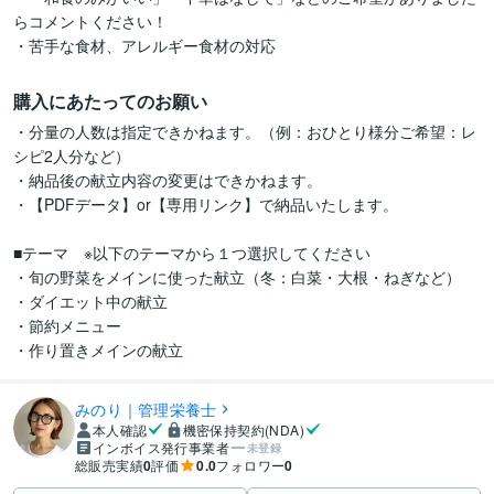
らコメントください！

購入にあたってのお願い
・分量の人数は指定できかねます。（例：おひとり様分ご希望：レ
シピ2人分など）

・納品後の献立内容の変更はできかねます。

・【PDFデータ】or【専用リンク】で納品いたします。

■テーマ　※以下のテーマから１つ選択してください

・旬の野菜をメインに使った献立（冬：白菜・大根・ねぎなど）

・ダイエット中の献立

・節約メニュー

・作り置きメインの献立
みのり｜管理栄養士
本人確認
機密保持契約(NDA)
インボイス発行事業者
未登録
総販売実績
0
評価
0.0
フォロワー
0