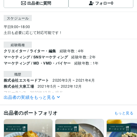
出品者に質問
フォロー
0
スケジュール
平日9:00~18:00

土日も必要に応じて対応可能です！
経験職種
クリエイター / ライター・編集
経験年数 : 4年
マーケティング / SNSマーケティング
経験年数 : 2年
マーケティング / MD・VMD・バイヤー
経験年数 : 1年
職歴
株式会社エスモードアート
2020年3月 ~ 2021年4月
株式会社大泉工場
2021年5月 ~ 2022年12月
フリーランス
2022年12月 ~ 現在
出品者の実績をもっと見る
資格・検定
管理栄養士
取得年 : 2019年
出品者のポートフォリオ
もっと見る
高等学校教諭免許
取得年 : 2019年
ビジネス・クリエイティブツール
Excel:10年
Google スプレッドシート:5年
Google スライド:5年