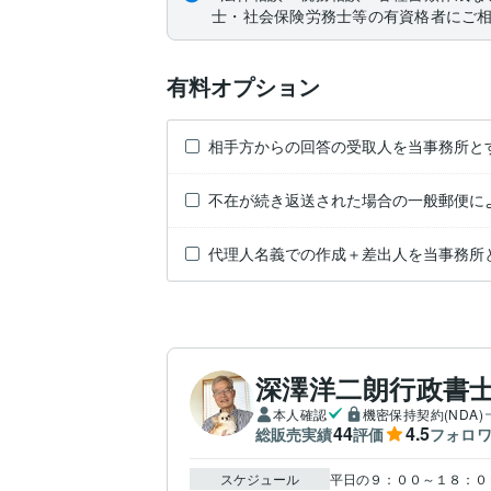
士・社会保険労務士等の有資格者にご
有料オプション
相手方からの回答の受取人を当事務所と
不在が続き返送された場合の一般郵便に
代理人名義での作成＋差出人を当事務所
深澤洋二朗行政書
本人確認
機密保持契約(NDA)
44
4.5
総販売実績
評価
フォロ
スケジュール
平日の９：００～１８：００