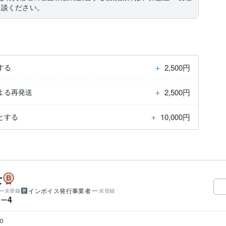
相談ください。
＋
2,500円
する
＋
2,500円
よる再発送
＋
10,000円
とする
士
インボイス発行事業者
未登録
未登録
4
ワー

