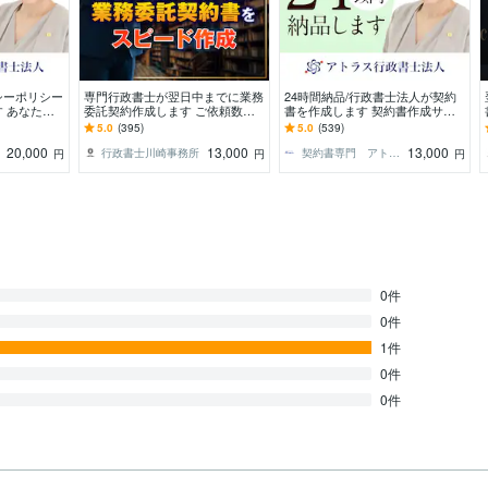
シーポリシー
専門行政書士が翌日中までに業務
24時間納品/行政書士法人が契約
 あなただ
委託契約作成します ご依頼数１
書を作成します 契約書作成サー
イバシーポリ
位の行政書士が速やかに業務委託
ビス｜秘密保持契約書・業務委託
5.0
(395)
5.0
(539)
？
契約書を作成します。
契約書も迅速対応
20,000
13,000
13,000
行政書士川崎事務所
契約書専門 アトラス行政書士法人
円
円
円
0件
0件
1件
0件
0件