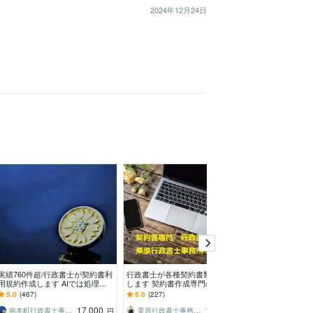
2024年12月24日
実績760件超/行政書士が契約書利
行政書士が各種契約書類の作成致
利用規約とプラ
用規約作成します AIでは処理し
します 契約書作成専門の行政書
をセットで作成
にくい契約書、利用規約の修正・
士がしっかサポート致します！
けの利用規約と
5.0
(467)
5.0
(227)
4.9
(120)
作成をします。
シーを作りませ
17,000
11,000
南本町行政書士事務所
栗原行政書士事務所・FP
円
円