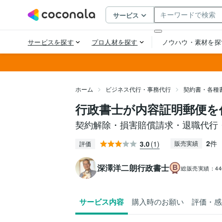
ホーム
ビジネス代行・事務代行
契約書・各種
行政書士が内容証明郵便を
契約解除・損害賠償請求・退職代行
2
件
3.0
(1)
販売実績
評価
深澤洋二朗行政書士
総販売実績：
4
サービス内容
購入時のお願い
評価・感