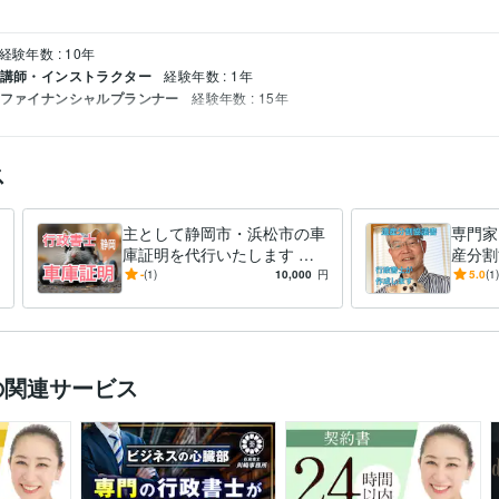
経験年数 : 10年
/ 講師・インストラクター
経験年数 : 1年
/ ファイナンシャルプランナー
経験年数 : 15年
ス
主として静岡市・浜松市の車
専門家
庫証明を代行いたします 特
産分割
定行政書士が丁寧に車庫証明
経験豊
-
(1)
10,000
円
5.0
(1)
をサポート！
割協議
の関連サービス