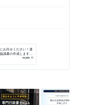
にお任せください！遺
協議書の作成します
富な行政書士が遺産分
10,000
円
書を作成します