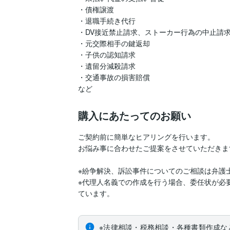
・債権譲渡

・退職手続き代行

・DV接近禁止請求、ストーカー行為の中止請求
・元交際相手の鍵返却

・子供の認知請求

・遺留分減殺請求

・交通事故の損害賠償

など
購入にあたってのお願い
ご契約前に簡単なヒアリングを行います。

お悩み事に合わせたご提案をさせていただきます
※紛争解決、訴訟事件についてのご相談は弁護
※代理人名義での作成を行う場合、委任状が必
ています。
※法律相談・税務相談・各種書類作成な