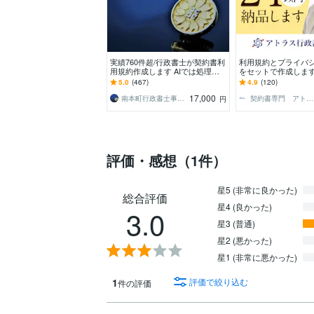
実績760件超/行政書士が契約書利
利用規約とプライバ
用規約作成します AIでは処理し
をセットで作成します
にくい契約書、利用規約の修正・
けの利用規約とプラ
5.0
(467)
4.9
(120)
作成をします。
シーを作りませんか
17,000
南本町行政書士事務所
契約書専門 アトラス行政書士法人
円
評価・感想（1件）
星5 (非常に良かった)
総合評価
星4 (良かった)
3.0
星3 (普通)
星2 (悪かった)
星1 (非常に悪かった)
1
評価で絞り込む
件の評価