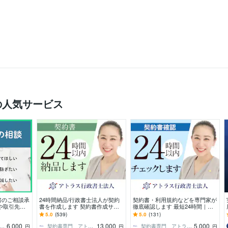
の人気サービス
書のご相談承
24時間納品/行政書士法人が契約
契約書・利用規約などを専門家が
や取引先と
書を作成します 契約書作成サー
徹底確認します 最短24時間｜実
ラブルを防ぎ
ビス｜秘密保持契約書・業務委託
績548件超の行政書士法人が安心
5.0
(539)
5.0
(131)
契約書も迅速対応
確認
6,000
13,000
5,000
・契約書の専門家 みやはら法務事務所
契約書専門 アトラス行政書士法人
契約書専門 アトラス行政書士法人
円
円
円