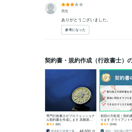
男性
参考になった
契約書・規約作成（行政書士）
専門行政書士がプロフェッショナ
初回の方歓迎｜契約
ル契約書を作成します 高難易度
ります クライアント
案件専門 契約書 業務委託契約
の契約書が不安・ト
5.0
(66)
5.0
(348)
書 秘密保持、同意書
たい方へ
48,000
南本町行政書士事務所
規約
円