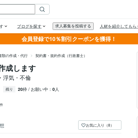
会員登録で10％割引クーポンを獲得！
書類の作成・代行
契約書・規約作成（行政書士）
作成します
・浮気・不倫
20
枠 / お願い中：
0
人
残り
4件
想
お気に入り（8）