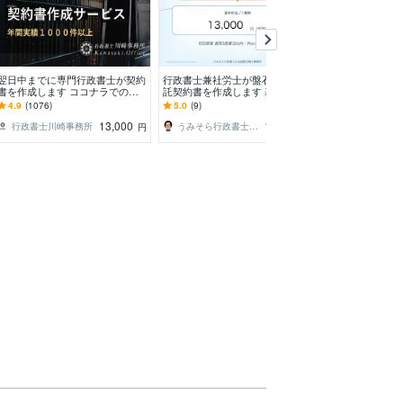
翌日中までに専門行政書士が契約
行政書士兼社労士が盤石な業務委
お得な2枚セッ
書を作成します ココナラでのご
託契約書を作成します 基本料金1
新法対応します
依頼数1700件超の当事務所にお
3,000円｜原案3営業日・1か月修
＋秘密保持契約
4.9
(1076)
5.0
(9)
5.0
(35)
任せください
正無制限
新法対策も大丈
13,000
13,000
行政書士川崎事務所
うみそら行政書士社会保険労務士事務所
円
円