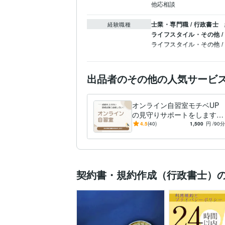
他応相談
士業・専門職 / 行政書士
経験職種
ライフスタイル・その他 
ライフスタイル・その他 
出品者のその他の人気サービ
オンライン自習室モチベUP
の見守りサポートをします
毎日の勉強習慣を身につけ
4.5
(40)
1,500
円
/90分
る！『モチベーションU
P！』
契約書・規約作成（行政書士）