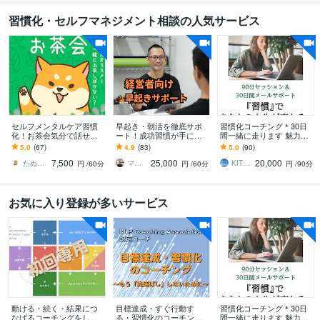
習慣化・セルフマネジメント相談の人気サービス
セルフメンタルケア習慣
早起き・朝活を徹底サポ
習慣化コーチング＊30日
化！お茶会気分で話せま
ート！成功習慣が手に入
間一緒に走ります 魅力発
す やさしい「たぬき」
ります 早起きを軸に生活
見セッション(90分)×30日
5.0
(67)
4.9
(83)
5.0
(90)
が、不思議な癒し空間で
習慣を整え、心身共に最
間のメッセージサポート
7,500
25,000
20,000
「あなた」と戯れる。
高の状態であり続けよう
たぬき／あなたの味方につきます
マサト 生活習慣改善パーソナルトレーナー
KITRI（キトリ）
円
/60分
円
/60分
円
/90分
お気に入り登録が多いサービス
動ける・続く・結果につ
目標達成・すぐ行動す
習慣化コーチング＊30日
なげるコーチングをしま
る・習慣化のコーチング
間一緒に走ります 魅力発