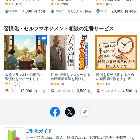
す ライフコーチ・行動支
をします ライフコーチ・
見セッション(90分)×30日
4.9
(482)
5.0
(733)
5.0
(90)
援と伴走・習慣化【初回
エグゼクティブコーチン
間のメッセージサポート
4,000
3,000
20,000
専用】
グ・すぐやる【２回
Makoto Mishina（三品 誠）
Makoto Mishina（三品 誠）
KITRI（キトリ）
円
/60分
円
/30分
円
/90分
目〜】
習慣化・セルフマネジメント相談の定番サービス
放題プラン♪1ヶ月朝活・
7つの習慣をマスターする
時間を有効活用するため
習慣化をサポートします
自己暗示音源を提供しま
の時間術✨教えます 残業
人との約束で習慣化！お
す アファメーションを聴
を減らしたい、自分の時
5.0
(23)
5.0
(4)
4.5
(3)
得なサブスクもあります♪
くだけで７つの習慣を潜
間を増やしたい、そんな
13,000
3,500
4,500
在意識にインプット
人必見❗️
【習慣化サポーター】みのり
ぷれぜん仙人
かなめ＠人事マンです
円
/30分
円
円
ご利用ガイド
サービスの出品、購入、取引の流れ、お支払い方法・手数料