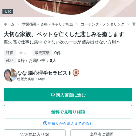
1/10
ホーム
学習指導・資格・キャリア相談
コーチング・メンタリング
習
大切な家族、ペットを亡くした悲しみを癒します
喪失感で仕事に集中できない次の一歩が踏み出せない方用〜
-
0
件
評価
販売実績
5
枠 / お願い中：
0
人
残り
なな 脳心理学セラピスト
総販売実績：
65件
購入画面に進む
無料で見積り相談
見積りから購入までの流れ
お気に入り(5)
出品者に質問