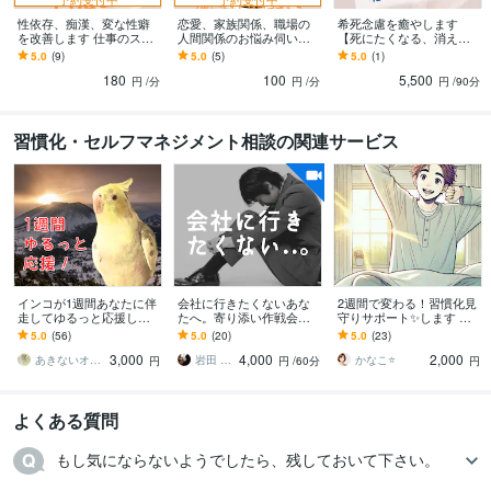
性依存、痴漢、変な性癖
恋愛、家族関係、職場の
希死念慮を癒やします
を改善します 仕事のスト
人間関係のお悩み伺いま
【死にたくなる、消えた
レスが性欲に出てしま
す ～あなたの生きづらさ
くなる、「どうせ私なん
5.0
(9)
5.0
(5)
5.0
(1)
い、自分でも治せないお
の思い込みは何？～
て•••」】
180
100
5,500
困りの方
円
/分
円
/分
円
/90分
習慣化・セルフマネジメント相談の関連サービス
インコが1週間あなたに伴
会社に行きたくないあな
2週間で変わる！習慣化見
走してゆるっと応援しま
たへ。寄り添い作戦会議
守りサポート✨️します 早
す ダイエット、原稿、コ
します 現役人事で本職な
起き、勉強、筋トレ、掃
5.0
(56)
5.0
(20)
5.0
(23)
コナラ活動、作業の進捗
ので対応実績500人以上あ
除など『あなたの頑張り
3,000
4,000
2,000
管理やモチベ上げ！
ります
を応援します』
あきないオカメインコ
岩田 好栄
かなこ⭐️
円
円
/60分
円
よくある質問
もし気にならないようでしたら、残しておいて下さい。