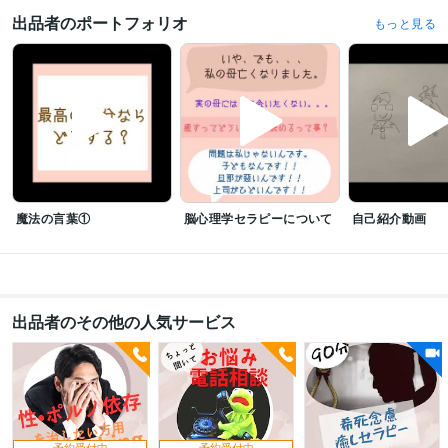
出品者のポートフォリオ
もっと見る
語学力
英語
日常会話レベル
魔法の言葉①
脳心理学セラピーについて
自己紹介動画
出品者のその他の人気サービス
予約受付中
予約受付中