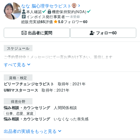
なな 脳心理学セラピスト
本人確認
機密保持契約(NDA)
インボイス発行事業者
未登録
総販売実績
65
評価
5.0
フォロワー
60
出品者に質問
フォロー
60
スケジュール
すべて見る
資格・検定
ビリーフチェンジセラピスト
取得年 : 2021年
UMIマスターコース
取得年 : 2021年
得意分野
悩み相談・カウンセリング
人間関係相談
仕事、恋愛、家庭
悩み相談・カウンセリング
いなくなった喪失感
学歴
出品者の実績をもっと見る
武庫川女子大学
2000年3月 ~ 2002年2月