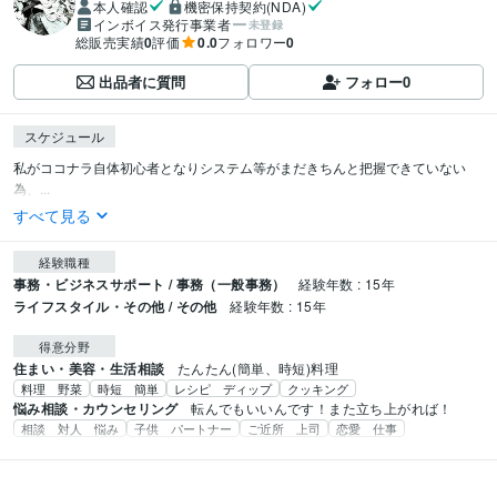
本人確認
機密保持契約(NDA)
インボイス発行事業者
未登録
総販売実績
0
評価
0.0
フォロワー
0
出品者に質問
フォロー
0
スケジュール
私がココナラ自体初心者となりシステム等がまだきちんと把握できていない
為、...
すべて見る
経験職種
事務・ビジネスサポート / 事務（一般事務）
経験年数 : 15年
ライフスタイル・その他 / その他
経験年数 : 15年
得意分野
住まい・美容・生活相談
たんたん(簡単、時短)料理　
料理 野菜
時短 簡単
レシピ ディップ
クッキング
悩み相談・カウンセリング
転んでもいいんです！また立ち上がれば！
相談 対人 悩み
子供 パートナー
ご近所 上司
恋愛 仕事