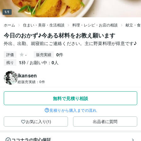
1/1
ホーム
住まい・美容・生活相談
料理・レシピ・お店の相談
献立・食
今日のおかず♪今ある材料をお教え願います
外出、出勤、就寝前にご連絡ください。主に野菜料理が得意です♪
-
0
件
評価
販売実績
1
枠 / お願い中：
0
人
残り
ikansen
総販売実績：
0件
無料で見積り相談
見積りから購入までの流れ
お気に入り(1)
出品者に質問
ココナラの安心保証