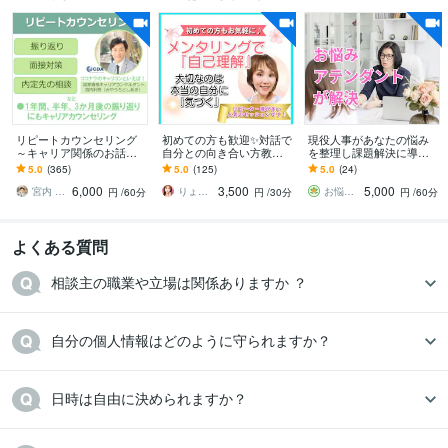
得意分野
悩み相談・カウンセリング
本質を見抜き、言語化する力
複雑な悩みも整
理してスッキリ
感情に寄り添い、論理で導く
対話で心を解きほぐします
自分の言葉で気づくサポート
経験に裏打ちされた安心感
安心して話せ
る“対話のパワースポット”
悩み
相談
就職
転職
メンタル
コーチング
マインド
心理
学生
リピートカウンセリング
初めての方も歓迎✨対話で
現役人事があなたの悩み
就活生
～キャリア関係のお話聞
自分との向き合い方教え
を整理し課題解決に導き
きます また相談したいこ
ます メンタリングで自分
ます 課題の明確化＆なり
ビジネス代行・事務代行
営業力向上サポート（業種問わず）
組織構築サ
5.0
(365)
5.0
(125)
5.0
(24)
と、少し聞いて欲しいこ
に『気づく』自己理解⭐思
たい自分になる為のアド
ポート（業種問わず）
採用支援（イベント企画・司会・応募者対応
従業
6,000
3,500
5,000
とがあるという方に！
考整理⭐自分軸構築
バイスを致します
宮内 利亮 キャリアコンサルタント
りょうこ✨心を癒し現実を動かすセラピスト
お悩みアテンダント橘美和（タチバナミワ）
円
/60分
円
/30分
円
/60分
員のメンタルサポート
広告・販売促進のコンサルティング
業務合理化の
支援やお手伝い
無駄のない会議進行方法の指南
苦情からファン化する方
よくある質問
法を指南
店舗運営
苦情
顧客対応
ブランディング
マーケティング
営業力
相談主の職業や立場は関係ありますか ？
組織構築
メンタルケア
採用支援
人事
自分の個人情報はどのように守られますか？
日時は自由に決められますか？