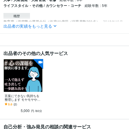
ライフスタイル・その他 / カウンセラー・コーチ
経験年数 : 5年
職歴
教育業（学習塾の運営会社／年商40億円／従業員数250名）
2018年10月
出品者の実績をもっと見る
~ 現在
教育業（学習塾の運営会社／年商200億／従業員数700名）
2011年7月 ~
2018年9月
キーファクトリー
2024年4月 ~ 現在
人材派遣会社（年商130億円／従業員数3800名）
2008年2月 ~ 2011年6
出品者のその他の人気サービス
月
流通小売業（酒販チェーン／年商15億円／従業員数30名）
1998年1月 ~ 2
008年1月
流通小売業（スーパー／年商298億円／従業員数1700名）
1996年3月 ~ 1
997年12月
プログラミング言語・フレームワーク
VBA:4年
HTML:3年
Google Apps Script:2年
言葉にできない気持ちを
整理します モヤモヤや不
安を言語化するお手伝い
5.0
(2)
ビジネス・クリエイティブツール
5,000
Access:5年
Excel:25年
円
/60分
Google サイト:2年
Google スプレッドシート:5年
Google スライド:5年
Google ドキュメント:5年
PowerPoint:20年
Word:20年
Google Analytics:5年
Adobe Photoshop:10年
AviUtl:4年
自己分析・強み発見の相談の関連サービス
Adobe Illustrator:15年