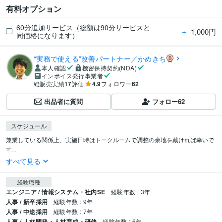
有料オプション
60分追加サービス（総額は90分サービスと
＋
1,000円
同価格になります）
“実務で使える”改善パートナー／かめきち
本人確認
機密保持契約(NDA)
インボイス発行事業者
総販売実績
17
評価
4.9
フォロワー
62
出品者に質問
フォロー
62
スケジュール
兼業している関係上、実施日時はトークルームで調整の余地を戴ければ幸いで
す...
すべて見る
経験職種
エンジニア / 情報システム・社内SE
経験年数 : 3年
人事 / 新卒採用
経験年数 : 9年
人事 / 中途採用
経験年数 : 7年
人事 / 人材開発・人材育成・研修
経験年数 : 6年