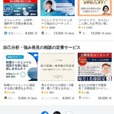
ストレングス、心理学、
ストレングスファインダ
コーチングで、やりたい
脳科学で才能を解き放ち
ーで強みのコーチングを
こと探しのお手伝い致し
ます コミュニケーション
します Gallup認定ストレ
ます やりたいこと分から
4.8
(167)
4.9
(289)
4.9
(183)
に悩む人、「メンター」
ングスコーチによるオン
ないけど、楽しく仕事し
8,000
13,000
15,000
が周りにいない人向け
ラインコーチング
たい！を支援します！
優優コミュニケーション工藤
かわの ギャラップ認定ストレングスコーチ
荒井かなえ＊コーチング
円
円
/90分
円
/60分
自己分析・強み発見の相談の定番サービス
転職エージェントに相談
考えすぎからの脱出！2週
あなたの才能で天職発
する前の整理をお手伝い
間・書いて答えを出せま
見！天職発掘コーチング
します やりたいことや自
す 継続・前進に◎ 自己受
します 【自己分析】好き×
5.0
(1)
4.9
(39)
5.0
(6)
分の強みがわからない方
容×自信向上×決断・方向
得意で才能を発見！プロ
5,000
8,500
30,000
の言語化をサポート！
性の明確化に！
ファイルして天職提案
ぽに＠言葉の翼をさずける習慣化コーチ
こころの栄養 Nao
KIYO｜
円
/90分
円
円