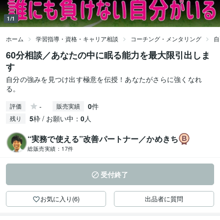
1/1
ホーム
学習指導・資格・キャリア相談
コーチング・メンタリング
自
60分相談／あなたの中に眠る能力を最大限引出しま
す
自分の強みを見つけ出す極意を伝授！あなたがさらに強くなれ
る。
-
0
件
評価
販売実績
5
枠 / お願い中：
0
人
残り
“実務で使える”改善パートナー／かめきち
総販売実績：
17件
受付終了
お気に入り(6)
出品者に質問