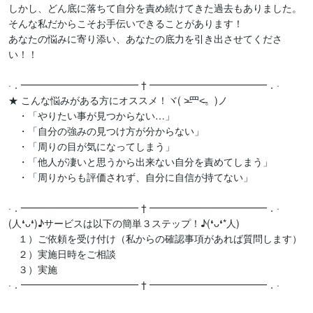
しかし、どん底に落ちて自分を責め続けてきた過去もありました。

そんな私だからこそお手伝いできることがあります！

あなたの悩みに寄り添い、あなたの底力を引き出させてくださ
い！！

·．━━━━━━━━━━━━ † ━━━━━━━━━━━━．· 

★ こんな悩みがある方にオススメ！ヾ( ˃̶⺫˂̶。)ノ

　・「やりたい事が見つからない…」

　・「自分の強みの見つけ方が分からない」

　・「周りの目が気になってしまう」

　・「他人が凄いと思うから出来ない自分を責めてしまう」

　・「周りからも評価されず、自分に自信が持てない」

·．━━━━━━━━━━━━ † ━━━━━━━━━━━━．· 

(人❛ᴗ❛)♪サービスは以下の簡単３ステップ！♪(❛ᴗ❛*人) 

　１）ご依頼を受け付け（私からの確認事項があれば質問します）

　２）実施日時をご相談

　３）実施

·．━━━━━━━━━━━━ † ━━━━━━━━━━━━．· 