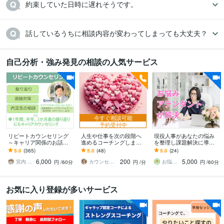
約束していた日時に遅れそうです。
話しているうちに相談内容が変わってしまっても大丈夫？
自己分析・強み発見の相談の人気サービス
今すぐ相談可能
予約受付中
リピートカウンセリング
人生や仕事を次の段階へ
現役人事があなたの悩み
～キャリア関係のお話聞
進めるコーチングします
を整理し課題解決に導き
きます また相談したいこ
やりたいことがあるのに
ます 課題の明確化＆なり
5.0
(365)
5.0
(48)
5.0
(24)
と、少し聞いて欲しいこ
動けない方へ
たい自分になる為のアド
6,000
200
5,000
とがあるという方に！
バイスを致します
宮内 利亮 キャリアコンサルタント
カウンセリング事務所☘️オフィスカノン
お悩みアテンダント橘美和（タチバナミワ）
円
/60分
円
/分
円
/60分
お気に入り登録が多いサービス