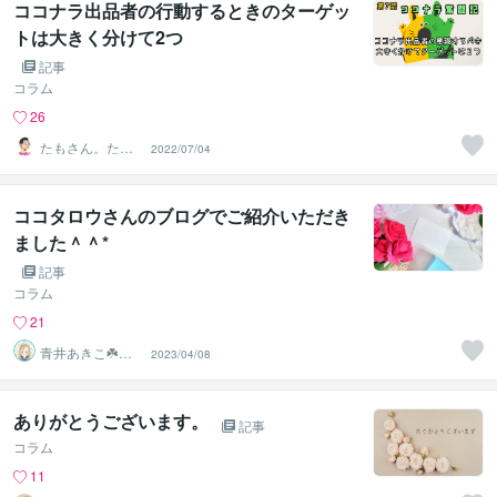
ココナラ出品者の行動するときのターゲッ
トは大きく分けて2つ
記事
コラム
26
たもさん。ただ
2022/07/04
そこに居るひと
ココタロウさんのブログでご紹介いただき
ました＾＾*
記事
コラム
21
青井あきこ☘️心
2023/04/08
の回復所
ありがとうございます。
記事
コラム
11