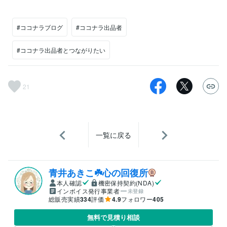
#ココナラブログ
#ココナラ出品者
#ココナラ出品者とつながりたい
21
一覧に戻る
青井あきこ☘️心の回復所
本人確認
機密保持契約(NDA)
インボイス発行事業者
未登録
総販売実績
334
評価
4.9
フォロワー
405
無料で見積り相談