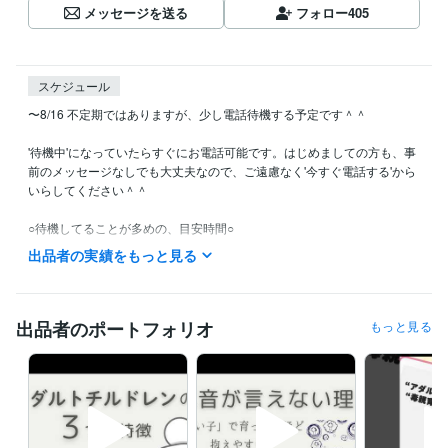
メッセージを送る
フォロー
405
スケジュール
〜8/16 不定期ではありますが、少し電話待機する予定です＾＾

'待機中'になっていたらすぐにお電話可能です。はじめましての方も、事
前のメッセージなしでも大丈夫なので、ご遠慮なく'今すぐ電話する'から
いらしてください＾＾

○待機してることが多めの、目安時間○

平日10:00-16:00くらい、土日の朝と夜等で不定期

出品者の実績をもっと見る
※電話待機は少なめとなりますが、DM頂けますと、お話できる時もあり
ます。

○最終通話時間○

出品者のポートフォリオ
もっと見る
夜のお電話～22:00までとさせて頂きます。

○すぐお電話する方法○

待機中→今すぐ電話する

※海外からのお電話の際には、事前にDM頂けますと幸いです。
