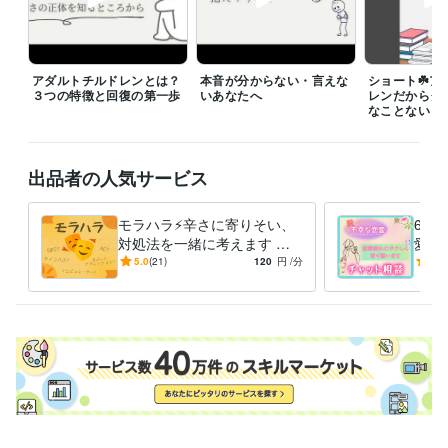
初めての利用で分からないことがある、などの場合、お気軽にメッセー
ジお待ちしております꙳✧

アダルトチルドレンとは？
本音が分からない・言えな
ショート☘️ア
DMで日時を合わせることも、ご相談可能です（どうしても難しいタイミ
３つの特徴と回復の第一歩
いあなたへ
レンだからダ
ングなどもあるので、その際はご了承ください）。
なことない
経験職種
営業 / 個人営業
経験年数 : 3年
メディア・出版・広告 / 編集・エディター・デスク・校正
経験年数 :
出品者の人気サービス
2年
モラハラ⚡️辛さに寄りそい、
60
職歴
対処法を一緒に考えます 自
愛 
出産～現在まで、心の整えと個人の仕事
1997年3月 ~ 1997年3月
1
己愛性パーソナリティ障害 A
通/
5.0
(21)
120
円
/分
5.0
997年3月 ~ 1997年3月
1997年3月 ~ 1997年3月
1997年3月 ~ 199
C 恋愛 夫婦 共依存 仕事
持ち
7年3月
1997年3月 ~ 1997年3月
1997年3月 ~ 1997年3月
受賞歴
ココナラレギュラーランク
ココナラシルバーランク
ココナラゴール
ドランク
資格・検定
メンタル心理カウンセラー
取得年 : 2022年