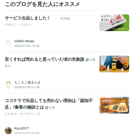
ビジネス・クリエイティブツール
このブログを見た人にオススメ
WordPress:5年
VLLO:1年
Canva:0年
ChatGPT:0年
サービス出品しました！
得意分野
告知
悩み相談・カウンセリング
癒しの雰囲気で気軽にお話し
回避依存の
デザイン・イラスト
恋愛相談
別居・離婚・うつ病
毒親育ち・アダルトチルドレン
シン
グルマザー・ワンオペでの子育て
oSaKo design
恋愛
モラハラ
毒親育ち
パワハラ
愛着障害
機能不全家庭
2026/07/06 16:36
アダルトチルドレン
回避依存症
ワンオペ育児
シングルマザー
悩み相談・カウンセリング
HSP
恋愛・婚活相談全般
破局の危機か
らの結婚
本のお話し
ブラック企業での勤務経験・パワハラ
安くすれば売れると思っていた頃の失敗談
記事
hsp
内向型
コミュ障
うつ病
対人恐怖症
離婚
家庭内別居
学び
別居
恋愛
婚活
もこもこ猫まんま
2026/01/28 01:38
ココナラで出品しても売れない理由は「認知不
足」!集客の秘訣とは
記事
ビジネス・マーケティング
Kazu5317
2025/12/23 23:39