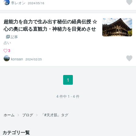
李レオン
2024/05/16
超能力を自力で生み出す秘伝の経典伝授 ☆
心の奥に眠る直観力・神秘力を目覚めさせ
る☆
記事
占い
3
konsan
2024/02/25
1
4
件中
1 - 4
件
ホーム
ブログ
「#天才肌」タグ
カテゴリ一覧