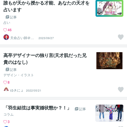
誰もが天から授かる才能、あなたの天才を
占います
記事
占い
46
天命占い師＠藤
2023/09/27
＊久国
高卒デザイナーの独り言(天才肌だった兄
貴のはなし)
記事
デザイン・イラスト
8
ゆきにょ
2022/05/21
「羽生結弦は事実婚状態か？！」
記事
コラム
3