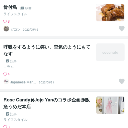
骨付鳥
記事
ライフスタイル
8
ピコン
2022/05/15
呼吸をするように笑い、空気のようにもて
なす
記事
コラム
4
Japanese Marke
2022/08/31
t Plus
Rose Candy✖️Jojo Yanのコラボ企画@阪
急うめだ本店
記事
ライフスタイル
3