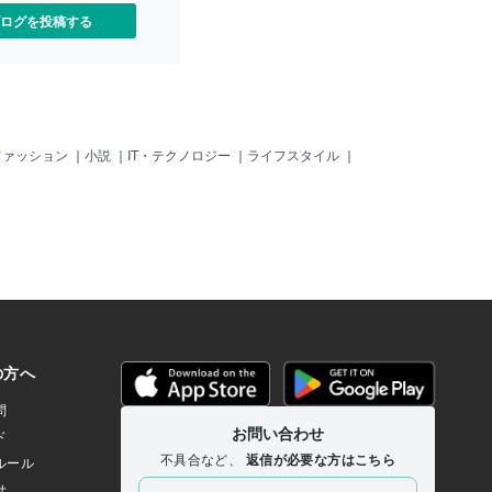
が近づいてきたら ごみを欲し
ログを投稿する
ようで 無理して飲み物を飲
を作って入れてあげてます。
 自分より弱い物と感じた物
だろうがロボットだろうが 助
と思うようです。 〓＝〓＝
〓＝〓＝〓＝〓＝〓 【無報
普通の人は 人の清掃員が思う
ファッション
｜
小説
｜
IT・テクノロジー
｜
ライフスタイル
｜
いと イライラしたり文句を
 厳しく当たってしまいま
ロボットに対しては 全く逆の
とても優しく接してあげて 助
ると感じたそうです この事
自分が何かしてあげる側で ロ
もらう側と認識し ロボット
思いました。 でも人間の清
は 清掃員がサービスを与え
がサービスを受ける側と認識
たってしまいます。 その気持
は ロボットの方が無報酬で