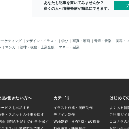
ても、何かにとら
ないようにうまく逃げ このごみ箱鬼ごっ
あなたも記事を書いてみませんか？
た。 ごみ箱
ブ
を見たことはあり
こが凄く楽しい！ °˖☆◝(⁰▿⁰)◜☆˖° ごみ箱
多くの人へ情報発信が簡単にできます。
いと思ってる
レやごみ箱が乱れ
の中が結構臭かったけど 特に気にせず中
み干し ごみ
いつも思います。
で走り回り ここで遊んで帰ると臭くなる
どうやら人は
えることも大事な
から すぐお風呂に入れられてた。 (&gt;_
に対し 生物
潔でありたいです
&lt;)ｸｻｲ 〓＝〓＝〓＝〓＝〓＝〓＝〓＝〓
けてあげたい
の力ではどうにも
＝〓 【必殺戦法】 ある日みんなでいつも
〓＝〓＝〓＝
磨いていきましょ
の様に ごみ箱空き地に寄り道をして 鬼ご
酬で仕事】 
マーケティング
｜
デザイン・イラスト
｜
学び
｜
写真・動画
｜
音声・音楽
｜
美容・
また頑張りましょ
っこをする事になり 早速みんなで鬼を決
ように動かな
い
｜
マンガ
｜
法律・税務・士業全般
｜
マネー・副業
では～
めて始めた しばらく続けてたら俺も 最初
言ったりして
に捕まって鬼になってしまい 10数えてる
す。 しかし
間みんなが隠れて 探しに行く事になっ
行動をとり 
た。 そして早速ごみ箱を開けると ゴキブ
ける義務があ
リみたいにみんなが出て来て 近くにいた
から人々は 
子から順に捕まえて行き どんどん数を減
ボットがして
らしていく。 (*`∀´*)ｹｹｹｯ その後あと残り
が弱い立場と
1人になり 近くのごみ箱を開けると残り
掃員に対して
の人が 別の扉から飛び出していき また別
る側で 自分
し 厳しく当
ちになる理由
働き 人