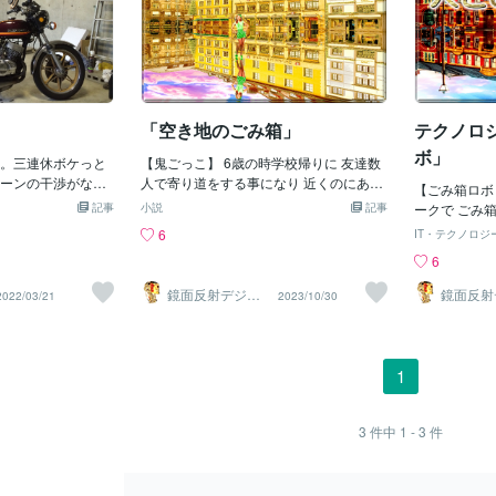
「空き地のごみ箱」
テクノロ
ボ」
。三連休ボケっと
【鬼ごっこ】 6歳の時学校帰りに 友達数
ーンの干渉がなけ
人で寄り道をする事になり 近くのにあっ
【ごみ箱ロボ
念。 さて今日は
たゴミ箱広場に行き そこで鬼ごっこをす
記事
小説
記事
ークで ごみ
なりや服装は当た
る事にした。 このごみ箱広場は 広い空き
隔操作できる
6
IT・テクノロジ
たり前。神様の居
地の中心にごみ収取場あり このごみを取
の反応を見ま
6
自分の部屋も当た
集する所が コンクリートの建物になって
時に人々は 
靴ももちろんで
る。 この建物の大きさは 高さ2m位で奥
くれて とて
鏡面反射デジタ
鏡面反射
2022/03/21
2023/10/30
どうですか。ごみ
行き3mで長さが10m このコンクリート
ルアート製作所
ルアート
可愛がってく
（鈴木穣）
（鈴木穣
れていいわけでは
で出来た建物に 鉄の扉が付いてた。 そし
のコーネル工
ティッシュの汚れ
て鉄の扉が開かない様に 窓の鍵みたいな
がこの調査を
底にはしみやほこ
ストッパーがあり ごみを入れたらこの鍵
方の研究分野
1
。 ごみ箱だから
をかけて 開かないようにしてた。 空き地
た。 ごみ箱
りません。ごみを
にあったこのごみ用建物は 全部で5個並
害物で動けな
在なんです。毎回
んでて中に入ると 中が吹き抜けで鉄扉が
に向かって話
3
件中
1 - 3
件
しいと思います。
4個あり どこの鉄扉からでも出入りでき
してました。
げて、ピカピカに
る なのでここで鬼ごっこする時は ごみ収
れると うな
ます。 ブランド
集用建物を出入りして移動し 鬼に捕まら
てくれてると