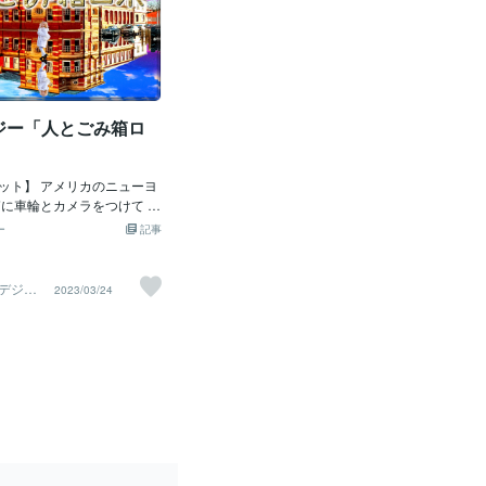
ジー「人とごみ箱ロ
ット】 アメリカのニューヨ
箱に車輪とカメラをつけて 遠
ようにし 動かした時の人々
ー
記事
した すると変な動きをした
ペットや子供のように接して
もフレンドリーな態度を示し
デジタ
2023/03/24
製作所
れたとの事です。 アメリカ
）
科大学にいる ファンジム氏
行い ロボットと人の関わり
 「HRI会議」で発表しまし
ロボに対しほとんどの人は 障
いと障害物をどかし ごみ箱
しかけたり なでてあげたり
 更にロボットがゆらゆら揺
ずいてるように見えて 同意し
思った人も 多数存在しまし