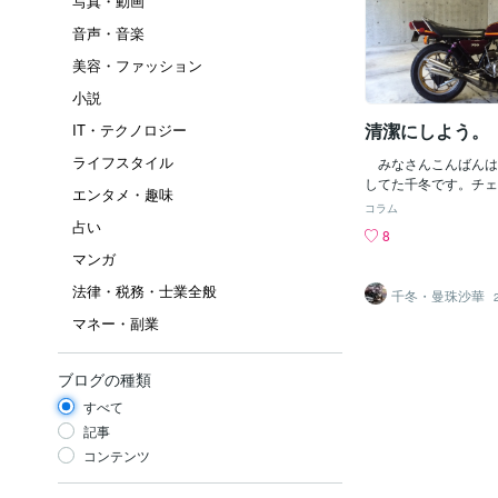
写真・動画
音声・音楽
美容・ファッション
小説
清潔にしよう。
IT・テクノロジー
ライフスタイル
みなさんこんばんは
してた千冬です。チェ
エンタメ・趣味
れば走れたのにな。残
コラム
清潔にしようです。身
占い
8
り前です。トイレも当
マンガ
るところですからね。
り前。寝具や時計、鏡
法律・税務・士業全般
千冬・曼珠沙華
す。 では、ごみ箱は
マネー・副業
を捨てる場所だから汚
ありません。アイスや
でベタベタしている。
ブログの種類
りがたまってませんか
汚れて当たり前ではあ
すべて
集めてくれる立派な存
記事
きれいにすることは難
コンテンツ
定期的に掃除をしてあ
することをおすすめし