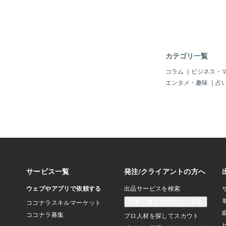
品で身なりを固めてい
われたような下品な人
ませんか。きっとトイ
ているのではないかと
清潔感は内側から整
事です。自分の心も清
カテゴリ一覧
ね。そればっかりは私
なりませんので、毎日
コラム
｜
ビジネス・
う。 さて、明日から
エンタメ・趣味
｜
占
う。
千冬