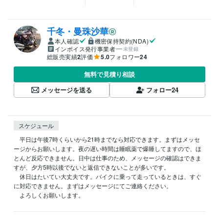
千冬・曼珠沙華
本人確認
機密保持契約(NDA)
インボイス発行事業者
未登録
総販売実績
2
評価
5.0
フォロワー
24
無料で見積り相談
メッセージを送る
フォロー
24
スケジュール
　平日は午後7時くらいから21時までなら対応できます。まずはメッセ
ージからお願いします。夜の遅い時間は睡眠薬で爆睡してますので、ほ
とんど反応できません。日中は仕事のため、メッセージの確認はできま
すが、夕方5時以後でないと返信できないことが多いです。

　休日はたいてい大丈夫です。バイクに乗って走っているときは、すぐ
に対応できません。まずはメッセージにてご連絡ください。

　よろしくお願いします。