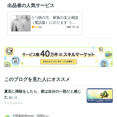
出品者の人気サービス
うつ病の方、家族の支え相談
（電話版）にのります うつ
病の方とその家族のお悩みを
5.0
(2)
100
円
/分
聴かせてください。
このブログを見た人にオススメ
夏至に掃除をしたら、家は自分の一部だと感じ
た
記事
ライフスタイル
中間素材屋euren（得雨れん）