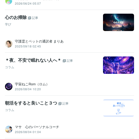
2026/06/24 05:07
心のお掃除
記事
学び
守護霊とペットの通訳者 まりあ
2025/09/18 02:45
＊夜、不安で眠れない人へ＊
記事
コラム
宇宙ねこRom（ロム）
2026/08/04 10:20
朝活をすると良いこと３つ
記事
コラム
マサ 心のパーソナルコーチ
2026/08/04 01:04