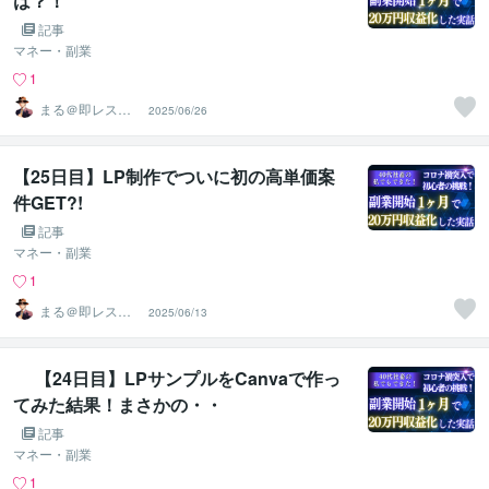
は？！
記事
マネー・副業
1
まる＠即レス＆
2025/06/26
スピード対応
【25日目】LP制作でついに初の高単価案
件GET?!
記事
マネー・副業
1
まる＠即レス＆
2025/06/13
スピード対応
【24日目】LPサンプルをCanvaで作っ
てみた結果！まさかの・・
記事
マネー・副業
1