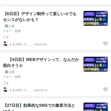
スピード対応
【6日目】デザイン制作って楽しい☆でも
センスがないかも？
記事
マネー・副業
2
まる＠即レス＆
2025/04/20
スピード対応
【4日目】WEBデザインって、なんだか
面白そう☆
記事
マネー・副業
2
まる＠即レス＆
2025/04/18
スピード対応
【27日目】効果的なSNSでの集客方法と