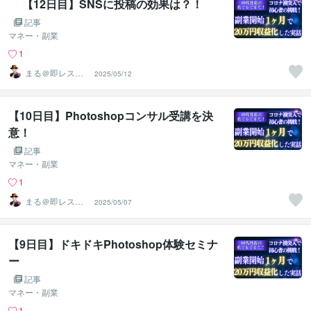
【12日目】SNSに投稿の効果は？！
記事
マネー・副業
1
まる＠即レス＆
2025/05/12
スピード対応
【10日目】Photoshopコンサル受講を決
意！
記事
マネー・副業
1
まる＠即レス＆
2025/05/07
スピード対応
【9日目】ドキドキPhotoshop体験セミナ
ー
記事
マネー・副業
1