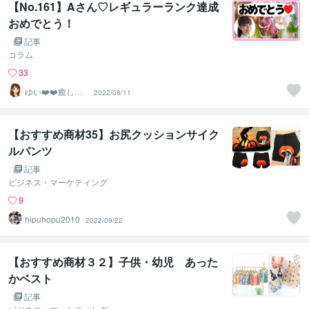
【No.161】Aさん♡レギュラーランク達成
おめでとう！
記事
コラム
33
ゆい❤️❤️癒しの
2022/08/11
心友
【おすすめ商材35】お尻クッションサイク
ルパンツ
記事
ビジネス・マーケティング
9
hipuhopu2010
2022/09/22
【おすすめ商材３２】子供・幼児 あった
かベスト
記事