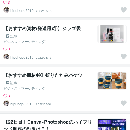
3
hipuhopu2010
2022/08/18
【おすすめ資材(発送用)①】ジップ袋
記事
ビジネス・マーケティング
3
hipuhopu2010
2022/08/16
【おすすめ商材⑭】折りたたみバケツ
記事
ビジネス・マーケティング
3
hipuhopu2010
2022/07/31
【22日目】Canva×Photoshopのハイブリ
ッド制作の効果は？！