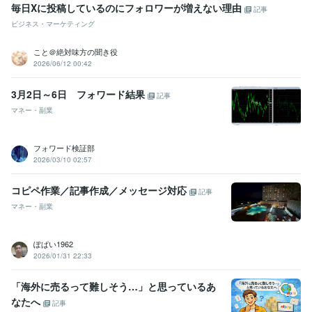
毎日Xに投稿しているのにフォロワーが増えない理由
記事
ビジネス・マーケティング
こと＠絶対味方の聞き役
2026/06/12 00:42
3月2日～6日 フォワード結果
記事
マネー・副業
フォワード検証部
2026/03/10 02:57
コピペ作業／記事作成／メッセージ対応
記事
マネー・副業
ぽぱい1962
2026/01/31 22:33
「海外に売るって難しそう…」と思っているあ
なたへ
記事