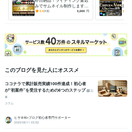
みでサムネイル制作します B
楽々
rainなど即日対応可！効果に
案件獲
5.0
(13)
3,000
円
5.0
繋げるサムネイル/バナー制
オー
作
このブログを見た人にオススメ
ココナラで累計販売実績100件達成！初心者
が“初案件”を受注するための6つのステップ
記
事
コラム
ヒサ＠AI×ブログ初心者専門サポーター
2025/06/11 03:52