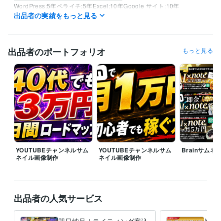
WordPress:5年
ペライチ:5年
Excel:10年
Google サイト:10年
出品者の実績をもっと見る
Google スプレッドシート:15年
Google スライド:15年
Google ドキュメント:15年
Keynote:10年
Numbers:10年
Pages:10年
PowerPoint:10年
Word:10年
Adobe Analytics:10年
Google Analytics:10年
Google Search Console:15年
出品者のポートフォリオ
もっと見る
Yahoo!タグマネージャー:10年
ChatGPT:3年
Midjourney:3年
Adobe Photoshop:16年
Figma:10年
得意分野
Web制作・HP作成・EC構築
サムネイル画像、ロゴ、LP制作
Webデザイン
YOUTUBEチャンネルサム
YOUTUBEチャンネルサム
Brainサム
ネイル画像制作
ネイル画像制作
出品者の人気サービス
即日納品！ライティング案込
半額！