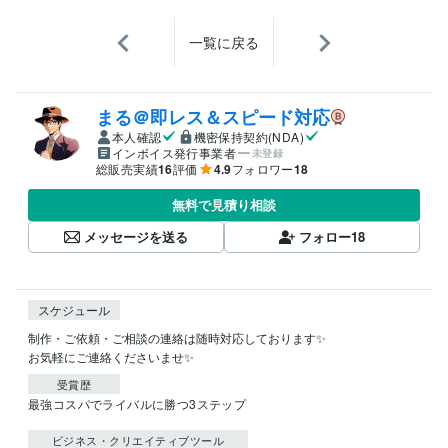
一覧に戻る
まる＠即レス＆スピード対応
本人確認
機密保持契約(NDA)
インボイス発行事業者
未登録
総販売実績
16
評価
4.9
フォロワー
18
無料で見積り相談
メッセージを送る
フォロー
18
スケジュール
制作・ご依頼・ご相談の連絡は随時対応しております✨

受賞歴
最強コスパでライバルに勝つ3ステップ
ビジネス・クリエイティブツール