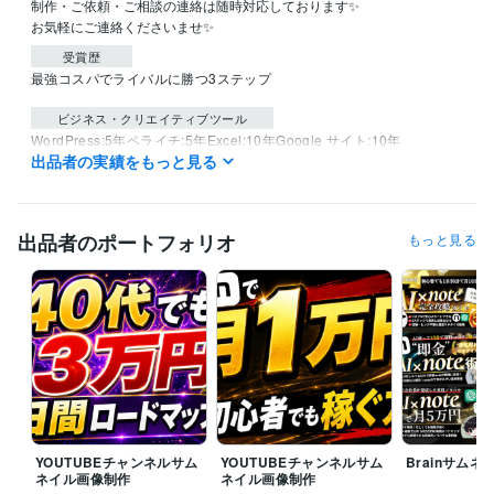
制作・ご依頼・ご相談の連絡は随時対応しております✨

受賞歴
最強コスパでライバルに勝つ3ステップ
ビジネス・クリエイティブツール
WordPress:5年
ペライチ:5年
Excel:10年
Google サイト:10年
出品者の実績をもっと見る
Google スプレッドシート:15年
Google スライド:15年
Google ドキュメント:15年
Keynote:10年
Numbers:10年
Pages:10年
PowerPoint:10年
Word:10年
Adobe Analytics:10年
Google Analytics:10年
Google Search Console:15年
出品者のポートフォリオ
もっと見る
Yahoo!タグマネージャー:10年
ChatGPT:3年
Midjourney:3年
Adobe Photoshop:16年
Figma:10年
得意分野
Web制作・HP作成・EC構築
サムネイル画像、ロゴ、LP制作
Webデザイン
YOUTUBEチャンネルサム
YOUTUBEチャンネルサム
Brainサム
ネイル画像制作
ネイル画像制作