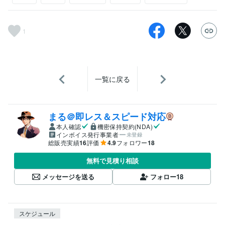
1
一覧に戻る
まる＠即レス＆スピード対応
本人確認
機密保持契約(NDA)
インボイス発行事業者
未登録
総販売実績
16
評価
4.9
フォロワー
18
無料で見積り相談
メッセージを送る
フォロー
18
スケジュール