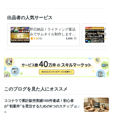
出品者の人気サービス
即日納品！ライティング案込
半額！
みでサムネイル制作します B
楽々
rainなど即日対応可！効果に
案件獲
5.0
(13)
3,000
円
5.0
繋げるサムネイル/バナー制
オー
作
このブログを見た人にオススメ
ココナラで累計販売実績100件達成！初心者
が“初案件”を受注するための6つのステップ
記
事