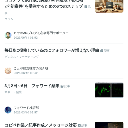
が“初案件”を受注するための6つのステップ
記
事
コラム
ヒサ＠AI×ブログ初心者専門サポーター
2025/06/11 03:52
毎日Xに投稿しているのにフォロワーが増えない理由
記事
ビジネス・マーケティング
こと＠絶対味方の聞き役
2026/06/12 00:42
3月2日～6日 フォワード結果
記事
マネー・副業
フォワード検証部
2026/03/10 02:57
コピペ作業／記事作成／メッセージ対応
記事