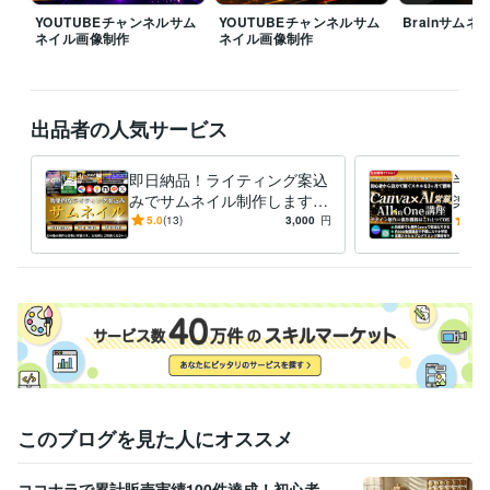
YOUTUBEチャンネルサム
YOUTUBEチャンネルサム
Brainサム
ネイル画像制作
ネイル画像制作
出品者の人気サービス
即日納品！ライティング案込
半額！
みでサムネイル制作します B
楽々
rainなど即日対応可！効果に
案件獲
5.0
(13)
3,000
円
5.0
繋げるサムネイル/バナー制
オー
作
このブログを見た人にオススメ
ココナラで累計販売実績100件達成！初心者