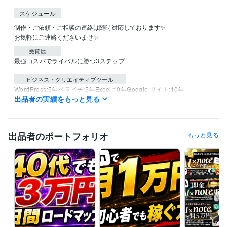
スケジュール
制作・ご依頼・ご相談の連絡は随時対応しております✨

受賞歴
最強コスパでライバルに勝つ3ステップ
ビジネス・クリエイティブツール
WordPress:5年
ペライチ:5年
Excel:10年
Google サイト:10年
出品者の実績をもっと見る
Google スプレッドシート:15年
Google スライド:15年
Google ドキュメント:15年
Keynote:10年
Numbers:10年
Pages:10年
PowerPoint:10年
Word:10年
Adobe Analytics:10年
Google Analytics:10年
Google Search Console:15年
出品者のポートフォリオ
もっと見る
Yahoo!タグマネージャー:10年
ChatGPT:3年
Midjourney:3年
Adobe Photoshop:16年
Figma:10年
得意分野
Web制作・HP作成・EC構築
サムネイル画像、ロゴ、LP制作
Webデザイン