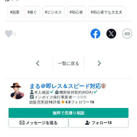
#副業
#稼ぐ
#ビジネス
#初心者
#初心者でも大丈夫
2
一覧に戻る
まる＠即レス＆スピード対応
本人確認
機密保持契約(NDA)
インボイス発行事業者
未登録
総販売実績
16
評価
4.9
フォロワー
18
無料で見積り相談
メッセージを送る
フォロー
18