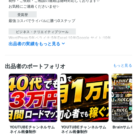
制作・ご依頼・ご相談の連絡は随時対応しております✨

受賞歴
最強コスパでライバルに勝つ3ステップ
ビジネス・クリエイティブツール
WordPress:5年
ペライチ:5年
Excel:10年
Google サイト:10年
出品者の実績をもっと見る
Google スプレッドシート:15年
Google スライド:15年
Google ドキュメント:15年
Keynote:10年
Numbers:10年
Pages:10年
PowerPoint:10年
Word:10年
Adobe Analytics:10年
Google Analytics:10年
Google Search Console:15年
出品者のポートフォリオ
もっと見る
Yahoo!タグマネージャー:10年
ChatGPT:3年
Midjourney:3年
Adobe Photoshop:16年
Figma:10年
得意分野
Web制作・HP作成・EC構築
サムネイル画像、ロゴ、LP制作
Webデザイン
YOUTUBEチャンネルサム
YOUTUBEチャンネルサム
Brainサム
ネイル画像制作
ネイル画像制作