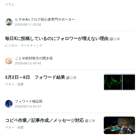
コラム
ヒサ＠AI×ブログ初心者専門サポーター
2025/06/11 03:52
毎日Xに投稿しているのにフォロワーが増えない理由
記事
ビジネス・マーケティング
こと＠絶対味方の聞き役
2026/06/12 00:42
3月2日～6日 フォワード結果
記事
マネー・副業
フォワード検証部
2026/03/10 02:57
コピペ作業／記事作成／メッセージ対応
記事
マネー・副業