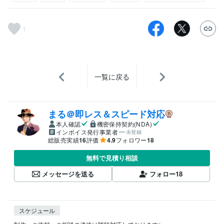
1
一覧に戻る
まる＠即レス＆スピード対応
本人確認
機密保持契約(NDA)
インボイス発行事業者
未登録
総販売実績
16
評価
4.9
フォロワー
18
無料で見積り相談
メッセージを送る
フォロー
18
スケジュール