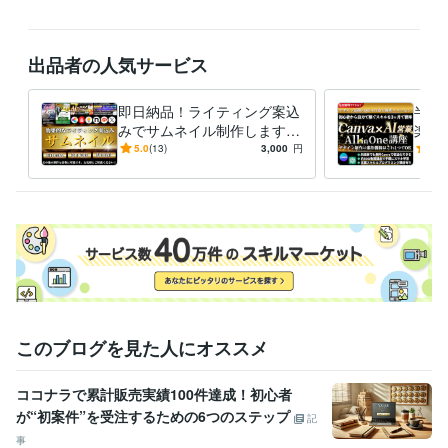
出品者の人気サービス
即日納品！ライティング案込
半額！
みでサムネイル制作します B
楽々
rainなど即日対応可！効果に
案件獲
5.0
(13)
3,000
円
5.0
繋げるサムネイル/バナー制
オー
作
このブログを見た人にオススメ
ココナラで累計販売実績100件達成！初心者
が“初案件”を受注するための6つのステップ
記
事