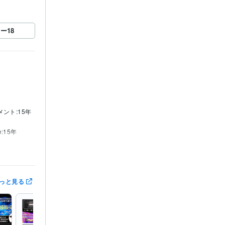
ロー
18
ュメント:15年
e:15年
っと見る