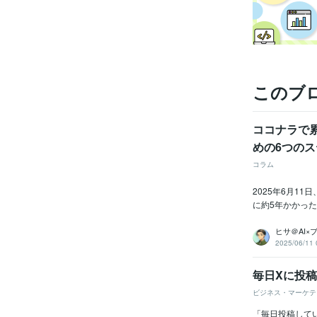
このブ
ココナラで累
めの6つの
コラム
2025年6月1
に約5年かかった
ヒサ＠AI
2025/06/11 
毎日Xに投
ビジネス・マーケテ
「毎日投稿して