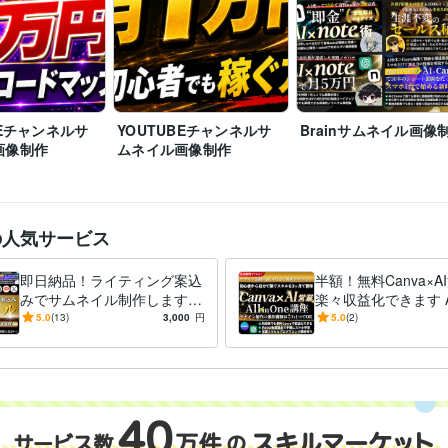
BEチャンネルサ
YOUTUBEチャンネルサ
Brainサムネイル画像
画像制作
ムネイル画像制作
の人気サービス
即日納品！ライティング案込
半額！無料Canva×A
みでサムネイル制作します B
楽々収益化できます 
rainなど即日対応可！効果に
案件獲得☆Canva×A
5.0
(13)
3,000
円
5.0
(2)
繋げるサムネイル/バナー制
オールインワン講座
作