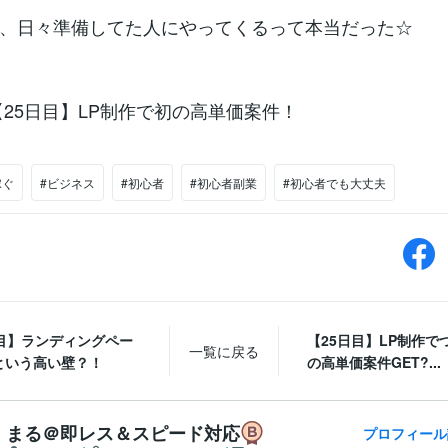
、日々準備してた人にやってくるって本当だった☆
25日目】LP制作で初の高単価案件！
稼ぐ
#ビジネス
#初心者
#初心者副業
#初心者でも大丈夫
日目】ランディングペー
【25日目】LP制作で
一覧に戻る
という高い壁？！
の高単価案件GET?...
まる＠即レス＆スピード対応
プロフィール