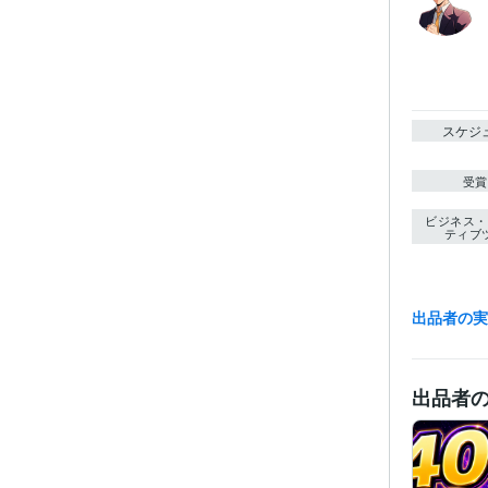
スケジ
受賞
ビジネス・
ティブ
出品者の
得意
出品者