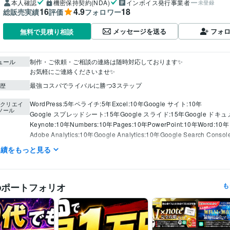
本人確認
機密保持契約(NDA)
インボイス発行事業者
未登録
16
4.9
18
総販売実績
評価
フォロワー
メッセージを送る
フォ
無料で見積り相談
ュール
制作・ご依頼・ご相談の連絡は随時対応しております✨

最強コスパでライバルに勝つ3ステップ
歴
WordPress:5年
ペライチ:5年
Excel:10年
Google サイト:10年
クリエイ
ツール
Google スプレッドシート:15年
Google スライド:15年
Google ドキ
Keynote:10年
Numbers:10年
Pages:10年
PowerPoint:10年
Word:10年
Adobe Analytics:10年
Google Analytics:10年
Google Search Consol
Yahoo!タグマネージャー:10年
ChatGPT:3年
Midjourney:3年
実績をもっと見る
Adobe Photoshop:16年
Figma:10年
Web制作・HP作成・EC構築
サムネイル画像、ロゴ、LP制作
分野
Webデザイン
のポートフォリオ
も