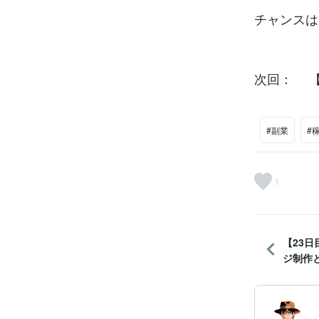
チャンスは
次回： 【
#副業
#
1
【23
ジ制作