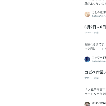
度が足りないの
こと＠絶対
2026/06/12 
3月2日～6
マネー・副業
お疲れさまです。
ック利益 +14万2
フォワード
2026/03/10 
コピペ作業
マネー・副業
📌 お仕事内
ポート など⏰ 
ぽぱい1962