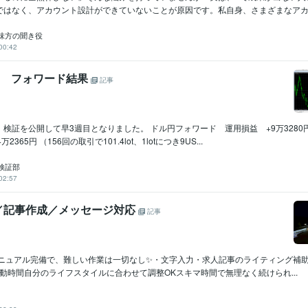
ではなく、アカウント設計ができていないことが原因です。私自身、さまざまなアカウ
味方の聞き役
00:42
日 フォワード結果
記事
検証を公開して早3週目となりました。 ドル円フォワード 運用損益 +9万3280
365円 （156回の取引で101.4lot、1lotにつき9US...
検証部
02:57
／記事作成／メッセージ対応
記事
容マニュアル完備で、難しい作業は一切なし✨・文字入力・求人記事のライティング補助
活動時間自分のライフスタイルに合わせて調整OKスキマ時間で無理なく続けられ...