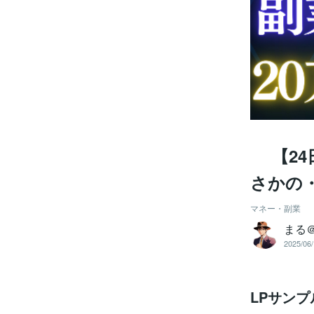
【24日
さかの
マネー・副業
まる
2025/06/
LPサンプ