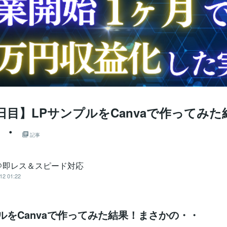
目】LPサンプルをCanvaで作ってみた
・・
記事
＠即レス＆スピード対応
12 01:22
ルをCanvaで作ってみた結果！まさかの・・