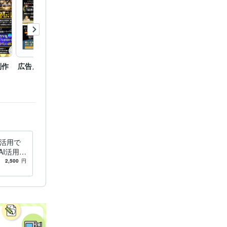
制作
広告用バナー
AmazonKindle本表紙サ
マネジ
ムネイル画像
トイン
ジ制作
I活用で
AI活用で
I収益化
2,500
円