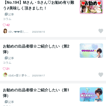
【No.194】Mさん・Sさん♡お勧め有り難
う♪美味しく頂きました！
記事
コラム
42
ゆい❤️❤️癒しの
2023/09/15
心友
お勧めの出品者様☆ご紹介したい（第2
弾）
記事
コラム
21
ゆめ⭐︎愛と夢を応
2025/09/17
援するスターゲ
イザー
お勧めの出品者様☆ご紹介したい（第1
弾）
記事