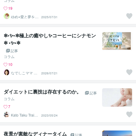
コラム
19
ゆめ⭐︎愛と夢を応
2025/07/31
援するスターゲ
イザー
✼•✨•✼極上の癒やし✨コーヒーにシナモン
✼ •✨•✼
記事
コラム
10
なでしこママ ✿
2026/07/21
幸せ案内人
ダイエットに裏技は存在するのか。
記事
コラム
7
Kato Taku Traine
2023/05/24
r
夜景が素敵なディナータイム
記事