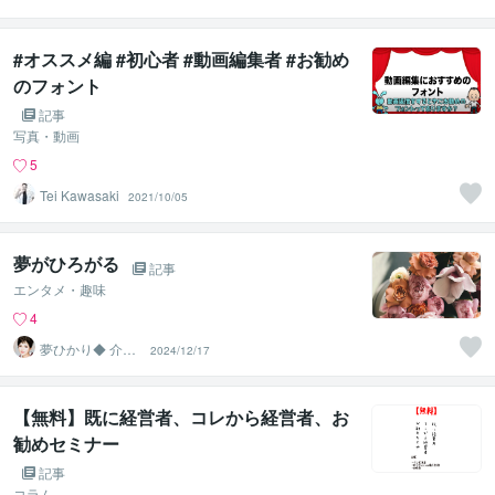
#オススメ編 #初心者 #動画編集者 #お勧め
のフォント
記事
写真・動画
5
Tei Kawasaki
2021/10/05
夢がひろがる
記事
エンタメ・趣味
4
夢ひかり◆ 介護
2024/12/17
相談 お話リフ
レッシュ
【無料】既に経営者、コレから経営者、お
勧めセミナー
記事
コラム