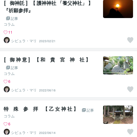
〚 御神託 〛【 護神神社 「養父神社」 】
『祈願参拝』
記事
コラム
11
シビュラ・マリ
2023/02/21
〚 御 神 意 〛 【 和 貴 宮 神 社 】
記事
コラム
6
シビュラ・マリ
2022/06/16
特 殊 参 拝 【 乙 女 神 社 】
記事
コラム
6
シビュラ・マリ
2022/06/14