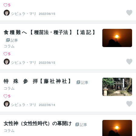
5
シビュラ・マリ
2022/06/15
食 糧 難 へ 【 種苗法 ･ 種子法 】【 追 記 】
記事
コラム
5
シビュラ・マリ
2022/06/15
特 殊 参 拝【 藤 社 神 社 】
記事
コラム
5
シビュラ・マリ
2022/06/14
女性神（女性性時代）の幕開け
記事
コラム