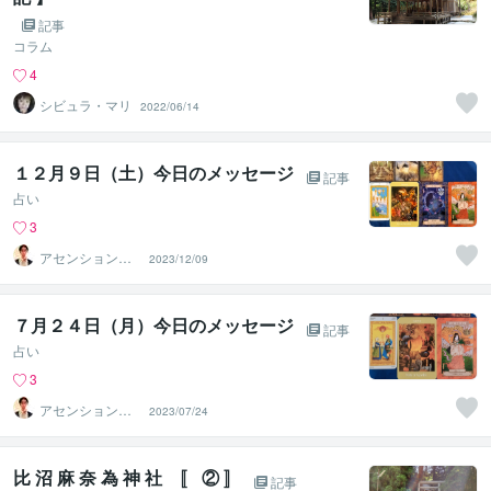
記事
コラム
4
シビュラ・マリ
2022/06/14
１２月９日（土）今日のメッセージ
記事
占い
3
アセンションナ
2023/12/09
ビゲーター和（K
azu）
７月２４日（月）今日のメッセージ
記事
占い
3
アセンションナ
2023/07/24
ビゲーター和（K
azu）
比 沼 麻 奈 為 神 社 〚 ② 〛
記事