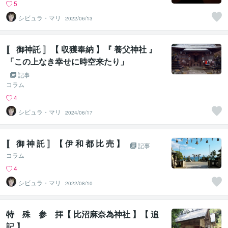
5
シビュラ・マリ
2022/06/13
〚 御神託 〛【 収獲奉納 】『 養父神社 』
「この上なき幸せに時空来たり」
記事
コラム
4
シビュラ・マリ
2024/06/17
〚 御 神 託 〛【 伊 和 都 比 売 】
記事
コラム
4
シビュラ・マリ
2022/08/10
特 殊 参 拝【 比沼麻奈為神社 】【 追
記 】