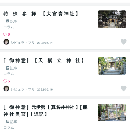
特 殊 参 拝 【 大 宮 賣 神 社 】
記事
コラム
6
シビュラ・マリ
2022/06/14
〚 御 神 意 〛 【 天 橋 立 神 社 】
記事
コラム
5
シビュラ・マリ
2022/06/16
〚 御 神 意 〛元伊勢【 真名井神社 】[ 籠
神 社 奥 宮 ]【 追記 】
記事
コラム