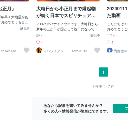
麹をたっぷりと使
ないですか。
せんが シンプルで美味しいですよぉ～
触りと上品な甘み
ならわかるん
お正月」
大晦日から小正月まで縁起物
20240
のお雑煮には「白
詳しくないの
が続く日本でスピリチュアル
た動画
う！我が家のお雑
新年早々大地震があ
に？となった
パワーアップ！
）でお出汁を取っ
ておめでとうも自粛
わかるんです
アロハ☆ハナイノウエです。大晦日から
こんにちは！
が、お雑煮がお味
ってしまい ずっと家
んです。こん
記事
新年の三が日が国として祝日になってい
おめでとうご
くちゃ興味あるわ
ノД`)・゜・。 し
けど】みたい
る日本では、特に今年はお休みの日が長
お願いします
占い
記事
コラム
日ほどと短いのです
ら1人で行こうとし
くことばを作
い方が多かったそう。あらゆるご職業の
ラくじの通知
4
4
ちびちび大事に頂
止する事ができ 友達
て。私も芥川
方がいらっしゃるので、お休みが少なか
く引いてみま
正月は、あごだし
てしまう テレビC
ことばの作り
った方は本当にお疲れさまでした。ハナ
ね！動画にし
☆ハワイアンス
愚痴聴＠
2024/01/06
2025/01/26
種類のお雑煮を作
ポポポポーン！に全部
ってらっしゃ
ピリチュル☆～
にとって大晦日から小正月までは、１年
いてみて下さ
ハナイノウエ
！美味しかったら
レビを見てみたら 全
の中で日本の素晴らしい食文化を感じら
したか？よか
すぐググってみた
する。 でも被災地
れるタイミングです。年越し蕎麦、おせ
えそうでした。
ても心配になって
ち料理、お雑煮、お屠蘇、鏡開きをして
1
ず支援金を送ろうと
小豆粥。地産地消の縁起物ばかり！で
行ってなかった。 な
も、特におせち料理は食べないご家庭も
みたら 石川県がも
多く、小正月の小豆粥を食べる習慣がな
7
件中
1 - 7
件
座を 専用に開設す
い家庭も増えているそう。小正月という
ち そこに直接寄付
表現を知らない方も多いと聞きました。
)ｳﾌﾌ SNSでこの地
皆さんはいかがですか？ハナはハワイで
った人工地震攻撃と
あなたも記事を書いてみませんか？
年を越したことはありませんが、もしも
ブ
が出回っていたけど
多くの人へ情報発信が簡単にできます。
ハワイで過ごす年があったとしても、年
のだろうか？ ロシ
越し蕎麦もおせち料理もお雑煮も食べ
ドンと言う 人工的
て、鏡開きもしていたはず。ハナファミ
発生させ 町1つ無
リーが珍しいわけではありません。ハワ