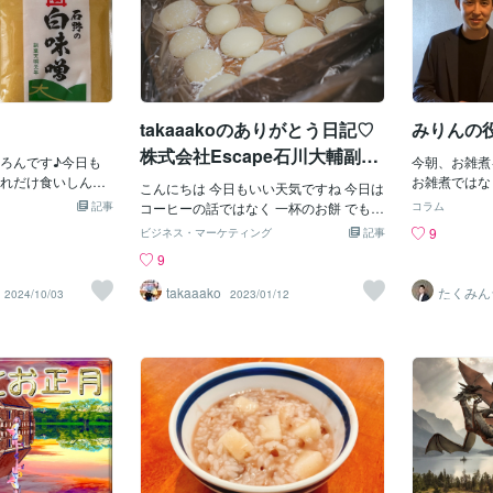
takaaakoのありがとう日記♡
みりんの
株式会社Escape石川大輔副業
ろんです♪今日も
今朝、お雑煮
検証
れだけ食いしん坊
お雑煮ではな
こんにちは 今日もいい天気ですね 今日は
一日と少しずつ秋らし
ものなんです
記事
コーヒーの話ではなく 一杯のお餅 でもな
コラム
も温かいお汁もの
んです。なん
く お雑煮です お正月に みなさんも お雑
9
ビジネス・マーケティング
記事
きましたね！（数
みそ汁単体だ
煮を 沢山召し上がりましたか 私も沢山
9
そうめんを食べて
れた途端に物
いただきました ぜひ 提案したいです！
から某アイドルの
こと？とふし
お雑煮って お正月だけでいいのでしょう
takaaako
たくみん
2024/10/03
2023/01/12
関西に行っていた
がわかりまし
学生
か？ 普段の日に 朝もお昼、夜でも いつ
今日は京都の白味
んですね。つ
でも お味噌汁のように ごはんやおかずと
ぁ～やった～！初
ん＝お雑煮な
一緒に 食べてもいいのではないでしょう
味噌になかなかお
いがゆえに、
か？ ちなみに 私は学生の時の忙し朝に
ません。九州は、
ら作り出して
お雑煮を食べて 学校に行ってました お雑
せ味噌が主流なの
どなーと。そ
煮と言っても いたってシンプルなお雑煮
お住まいの方、関
何？となりま
です お出汁にその時ある 野菜やねぎ（な
みかと思います
【コク】や【
い時はなにも入れずに） をいれて お醤油
味噌汁に白味噌を
味を閉じ込め
や塩、お酒で 味を調えるシンプルなお雑
。ふんふん♪京都
ですって。で
煮です もはやお雑煮ではないかもしれま