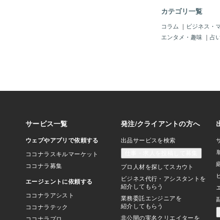
くす計画があるけどこ
カテゴリ一覧
りすぎて現実的じゃな
＝〓＝〓＝〓＝〓＝〓
コラム
｜
ビジネス・
節】 お正月どこも行
エンタメ・趣味
｜
占
て外食しようと思い外
所ないか歩いてると 
入る事にした しかし
い中みんな外で並んで
めて持ち帰りにし 家
ここの天元と言うラー
すごく美味しくて有名
たかったけど また胃
盛にする でもせめて
くて 売り場のお姉さ