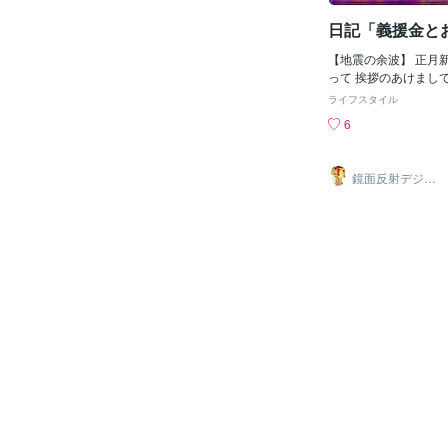
の「白味噌」は、米の
い、薄口で滑らかな舌
日記「義援金と
が特徴とのこと。京都
味噌」がかかせないそ
【地震の余波】 正月
煮は、あご（とびうお
って 挨拶のあけまし
たお吸い物風なのです
し 初詣も行けなくな
ライフスタイル
噌仕立てなの？めちゃ
にこもってしまった。 (
6
～！！賞味期限が90
かし初詣は 暇だった
が、大切に保存して（
てて 特に問題なく中
こう（笑））来年のお
がいない身軽さを感じ
鏡面反射デジタ
風と白味噌仕立てと２
MもACジャパンの 
ルアート製作所
（鈴木穣）
ってみたいと思います
変わると感じ 早速テ
リピしたいなぁ♪また
部変わってなくて安心
ら、アマゾンさんで買
のニュースが中心でと
きてしまい とりあえ
したら 怪しい所しか
のでもっとよく調べて
うすぐ義援金募集の口
るようだからそれを待
をする事にした。 (´∀`*
震の原因は 他国が行
言う 荒唐無稽な情報
本気で信じる人がいる
アの軍事作戦でポセイ
に地震を起こし津波を