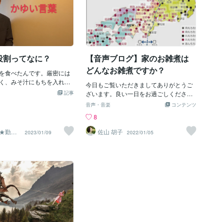
役割ってなに？
【音声ブログ】家のお雑煮は
どんなお雑煮ですか？
を食べたんです。厳密には
く、みそ汁にもちを入れた
今日もご覧いただきましてありがとうご
けどね。でその時おもった
記事
ざいます。良い一日をお過ごしください
か味が物足りないなって。
(*^^*)
音声・音楽
コンテンツ
とおいしいのに、もちを入
8
足りなくなるってどういう
ぎになって調べたら、理由
★勤労
佐山 胡子
2023/01/09
2022/01/05
た。みりんが足りなかった
まり、みそ汁＋もち＋みり
のに、その方程式を知らな
なんか足りないお雑煮を自
しまってたんです。なるほ
したら今度は、みりんて
して。調べたら、料理に
奥行き】を与え、また【旨
る】といった役割もあるん
も、全部抽象的な表現じゃ