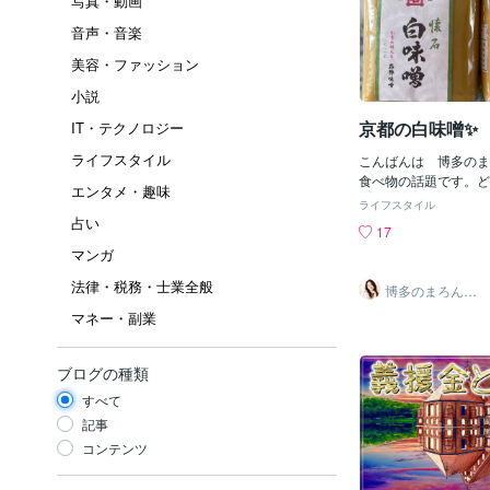
写真・動画
音声・音楽
美容・ファッション
小説
京都の白味噌✨
IT・テクノロジー
ライフスタイル
こんばんは 博多のま
食べ物の話題です。ど
エンタメ・趣味
なのか( ´∀｀ )一日
ライフスタイル
くなってきて、食事に
占い
17
が欲しい季節になって
マンガ
日前まで半袖短パンで
た私。。（笑））昨日
法律・税務・士業全般
博多のまろん✤
ファンミーティングで
あなたの心がほ
マネー・副業
どける時間✨
友人から、お土産にと
噌を頂きました！うわ
の白味噌✨九州では白
ブログの種類
店で出会うことがあり
麦味噌か麦と米の合わ
すべて
です。京都や関西圏に
記事
西出身の方にはおなじ
コンテンツ
が、九州では普通のお
使う習慣がないんです