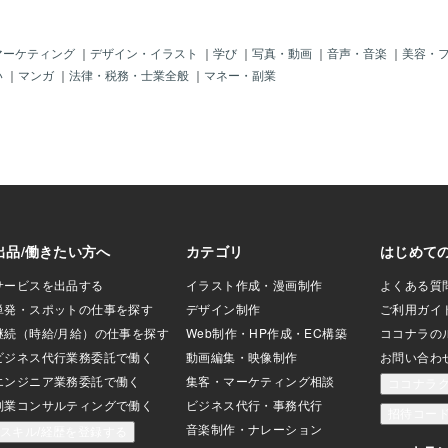
れは コストがかか
イは日系移民の食文化が強く残っている
い 〓＝〓＝〓＝〓
ので、スーパーでは既存のおせち料理だ
 【ラーメンと御
けでなく、手作りするための食材も豊
マーケティング
｜
デザイン・イラスト
｜
学び
｜
写真・動画
｜
音声・音楽
｜
美容・
けなかったから せめ
富。鏡餅も門松もたくさん並びます。お
い
｜
マンガ
｜
法律・税務・士業全般
｜
マネー・副業
に出て どこか良い
餅をつく石臼も！おせち料理の予約を受
ラーメン屋を発見し
け付けているお店も多いですし、日本と
凄く込み合ってて 寒
違って大晦日もお仕事の方が多いので調
るから 入るのをや
理されたおせち料理が並ぶのは大晦日の
で食べる事にした。
ハワイのスーパーも日本のスーパーと同
メン屋は つけ麺が
じです。伝統文化と四季がある日本は食
で 大盛買って食べ
べて運気を高めやすい行事食が多いと感
もたれするから普通
じてきたので、４割以上もの方がおせち
スープを多めにした
料理は召し上がらないそう！日本ではど
んに頼んでみたら
のご家庭も必ず召し上がると思っていた
ので、とても驚きました。ハナはハワイ
でスピリチュアルパワーを授かりました
が、年末年始の日本の行事食は新しい年
へのスピリチュアルパワーの浄化とアッ
プ