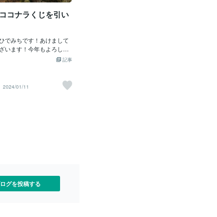
しょっぱいとか、甘いとか
ですけど、料理にそこまで
111ココナラくじを引い
もあって、結局コクってな
んですよ。言いたいことは
けどね。でも逆に気づいた
ひでみちです！あけまして
な【言いたいことはわかる
ざいます！今年もよろしく
な、かゆいところに手が届
！と、言うことで、ココナ
記事
ったひとって凄くない？っ
が来てましたので、さっそ
賞をとるころには、かゆい
した！もうお馴染みです
手になっていたいなあ。い
ましたので、よかったら覗
2024/01/11
い。
い。あなたは何が当たりま
ったら教えて下さいね♪
ログを投稿する