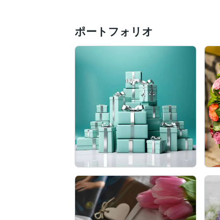
誰かと話すことで気持ちが落ち着いたり

ずっと言えなかった本音を吐き出せたり

ポートフォリオ
一緒に泣いてスッキリできることもありま
お電話一本で私があなたの全てを受け入れ
どうぞリラックスしてお話くださいね♪

匿名で評価できますので、

ご利用なさったことは

誰にもわかりません！

どうぞ安心してお話してください！

あなたが明日から笑顔になれますように☘️
羽が生えたように心が軽くなりますように☘
今日があなたにとって素敵な一日になります
あなたとのご縁を楽しみにしております❤