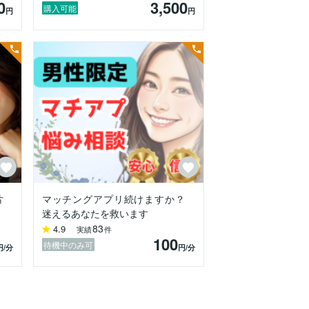
0
3,500
購入可能
円
円
片
マッチングアプリ続けますか？
迷えるあなたを救います
83
4.9
実績
件
100
待機中のみ可
円
/分
円
/分