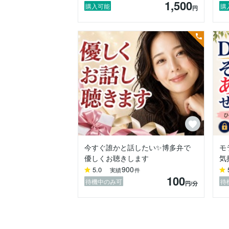
1,500
購入可能
購
円
✼••┈┈┈┈••✼••┈┈┈┈••✼✼••┈┈┈┈••✼

これまでお電話を頂いたお客様からは

「優しい博多弁でしゃべってくれて癒され
「ついついいろんなことを話したくなる」
「つらい気持ちに寄り添ってもらえた」

「昨日より元気が出てきた」

「初めて自分のことをわかってもらえる人
「昔からの友人のように話が盛り上がった
こんな嬉しいお声を頂くと、

もっともっと寄り添って話をお聴きしたいという
こんなこと話したら引かれちゃうかも。。
今すぐ誰かと話したい✨博多弁で
モ
恥ずかしい話だけど嫌がらずに聞いてもら
優しくお聴きします
気
話題がない時は私からたくさん話しかけま
900
5.0
実績
件
100
ここはあなたと私だけの特別なトークルー
待機中のみ可
待
円
/分
固有名詞やお名前を出して頂いても構いま
ここで話した内容は外に漏れることは絶対
✼••┈┈┈┈••✼••┈┈┈┈••✼✼••┈┈┈┈••✼
