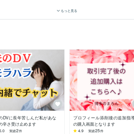
もっと見る
んです！

致しません。

なお友達です✨

半分こしましょう。



しみましょう♪

のDVに長年苦しんだ私があな
プロフィール添削後の追加指
の辛さ受け止めます
の購入画面となります
2
25
5.0
4.9
実績
件
実績
件