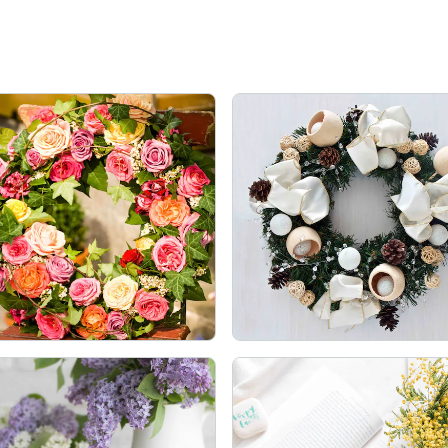
す。

ます！



️

ように☘️

️