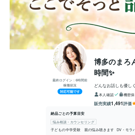
博多のまろ
時間✨
最終ログイン：
6時間前
どんなお話しも優し
稼働状況
対応可能です
本人確認
機密保
1,491
販売実績
評価
納品ごとの予算目安
悩み相談・カウンセリング
子どもの中学受験 親の悩み聴きます
DV・モラ