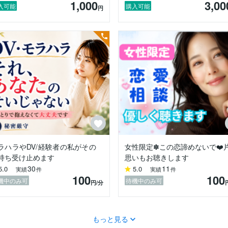
1,000
3,00
入可能
購入可能
円
た」



がいた」

」

気持ちが湧いてきます♥︎︎∗︎*ﾟ

とか

ラハラやDV/経験者の私がその
女性限定✽この恋諦めないで❤️
えるかな？とかそんな心配はまったくいりません。

持ち受け止めます
思いもお聴きします
す。

30
11
5.0
5.0
実績
件
実績
件
100
100
ムになります！

機中のみ可
待機中のみ可
円
/分
せん。

にありませんので、ご安心くださいね。

もっと見る