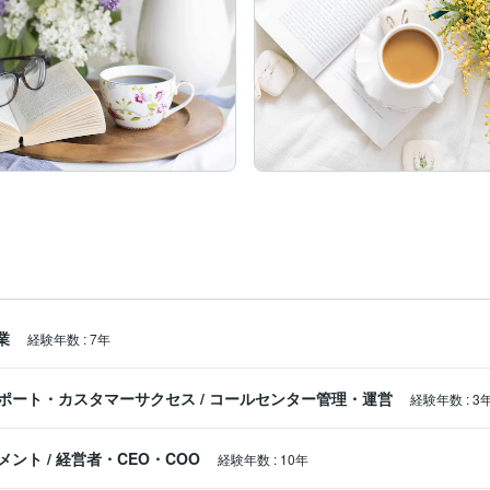
業
経験年数
:
7年
ポート・カスタマーサクセス
/
コールセンター管理・運営
経験年数
:
3
メント
/
経営者・CEO・COO
経験年数
:
10年