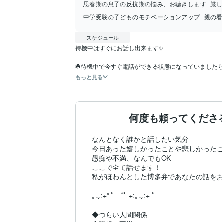
思春期の息子の反抗期の悩み、お聴きします
厳
中学受験の子どものモチベーションアップ
親の
スケジュール
待機中はすぐにお話し出来ます✨

☘️待機中で今すぐ電話ができる状態になっていました
もっと見る
何度も頼ってくださ
なんとなく誰かと話したい気分

今日あった嬉しかったことや悲しかったこ
愚痴や不満、なんでもOK

ここで全て話せます！

私がほわんとした博多弁であなたの話をお
｡.｡:+* ﾟ ゜ﾟ +:｡.｡:+ ﾟ

◆つらい人間関係
