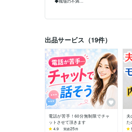
◆職場の不満

◆嫁姑問題

◆恋愛の悩み

◆生きづらさ

◆自分の居場所がない

◆性の問題

◆誰かの声が聞きたい

出品サービス（19件）
◆経済的な問題

◆大好きな推しの自慢

◆だれかに褒めてもらいたい

話しがまとまっていなくても大丈夫。

途中で泣いてしまっても大丈夫。

ワイワイ楽しく話すのも大歓迎！

いま誰かと話したいと思ったことが大切な
あなたのお話を否定したり意見したり一切
お電話を頂いた時点で、あなたは私の大切
悩みやつらさを抱えていたら、今すぐ私と
全力で寄り添って私があなたを支えます！
楽しいお話しなら、ふたりで２倍にして楽
電話が苦手！60分無制限でチャ
夫
ットさせて頂きます
た
身近な人には話せないことでも

25
4.9
実績
件
気楽な気持ちで話してください！
