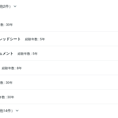
他2件）
年数
:
30年
スプレッドシート
経験年数
:
5年
キュメント
経験年数
:
5年
経験年数
:
8年
年数
:
30年
年数
:
30年
他14件）