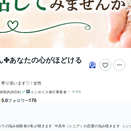
ん✤あなたの心がほどける
く寄り添います♡
女性
持契約(NDA)
インボイス発行事業者
未登録
5.0
176
フォロワー
ハラの悩み経験者の私が聴きます
中高年（シニア）の恋愛の悩み聴きます
シン