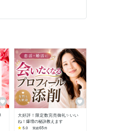
導
大好評！限定数完売御礼✨いい
ね！爆増の秘訣教えます
65
5.0
実績
件