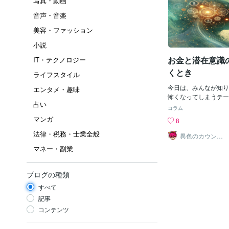
写真・動画
音声・音楽
美容・ファッション
小説
お金と潜在意識
IT・テクノロジー
くとき
ライフスタイル
今日は、みんなが知り
エンタメ・趣味
怖くなってしまうテー
占い
お話します。お金は、
コラム
で切りたくても切れな
マンガ
8
感じている「お金に対
法律・税務・士業全般
金のブロック」「お金
異色のカウンセ
ラー masakacchi
の奥深く、潜在意識の
マネー・副業
す。今、この瞬間にお
たちには、ある共通点
金持ちは悪い人だ」「
ブログの種類
になる」このようなセ
すべて
とはありませんか？子
て、育った人もいるの
記事
か？今、この瞬間にお
コンテンツ
たちの共通点・・・そ
フです。この言葉が、