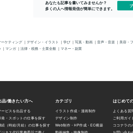
ットライトを浴び有名なコンサートホー
あなたも記事を書いてみませんか？
。知らず知らずの
ようになるた
ブ
ルで、体をうならせながらグランドピア
多くの人へ情報発信が簡単にできます。
作ってしまってい
重ねることで
ノを演奏しているのをみて別人かと思い
たちが普段目にす
心地よいワク
ました。私は素晴らしい演奏に感動して
人たち。彼らがと
美しいものに
震えました。それ以外にも友人や知り合
は、秘密がありま
が開いていく
いの陶芸の個展オーケストラの団員とし
可能性を広げるた
です。日常の
てバイオリンやフルートの演奏、韓国舞
えているのです。
それに感謝の
踊を妖精のように踊る友人、プロとコラ
「お金のブロッ
ょうか。心の
マーケティング
｜
デザイン・イラスト
｜
学び
｜
写真・動画
｜
音声・音楽
｜
美容・
ボで演奏する親子、オペラミュージカル
というブレーキが
ーが、あなた
い
｜
マンガ
｜
法律・税務・士業全般
｜
マネー・副業
の団員として歌う友人の子どもを見て感
は私たちの元へは
ずです。他者
じることは韓国には自分を表現できる環
ん。潜在意識の中
愛を受け取る
境が多く、一般の生活に芸術が浸透して
じていると、どれ
ある出来事が
いるのです。散歩をしていると、野外で
なかなか裕福には
人が「あなた
ミニオーケストラの演奏に遭遇したり、
うすればこのブレ
のに、どうし
街のお祭りに行くと、必ずある野外舞台
れは、まず自分の
しては躊躇し
でのダンス大会、学校の体育祭りでも、
否定的な思いを
きた時のこと
ダンスや歌自慢、幼稚園の体育祭の時
めます。 お金が怖
けられた言葉
は、必ず父兄が踊らされます。保育園や
お金持ちに対して
され、自分自
幼稚園の教育では、美術、音楽にはとて
して、そのブレー
とは得意でも
も力を入れていますし、小学校の周り
な影響を与えてい
苦手だったと
は、美術教室、ピアノやバイオリンの教
しょう。お金との
た。この経験
室だらけで、ドイツで経験を積んだ
質を大きく変えま
どこまでも愛
」「お金は愛であ
宙からの愛や