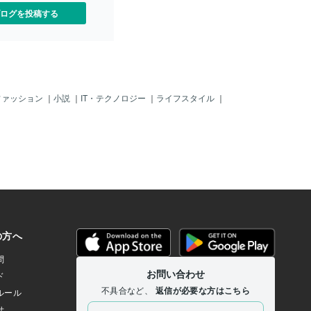
めに、日々の実践を黙々と
ログを投稿する
す。朝起きたときに自分に
ワクする言葉をかけたり、
意識を向けることです。蕾
ように少しずつ心を開くの
中で小さな喜びに気づき、
心を向けてみてはどうでし
中にある豊かさのエネルギ
ファッション
｜
小説
｜
IT・テクノロジー
｜
ライフスタイル
｜
を更に豊かにしてくれるは
からの愛を受け入れる私が
について思いを巡らすと、
思い出されます。友人の一
はいつも他人を助けている
て自分が受け取ることに対
ているの？」と問いかけて
です。それは不意に投げか
でした。この言葉に気づか
身が他人のために尽くすこ
、自分を大切にすることが
認識した過去がありまし
から学んだことは、自分を
し、受け入れることで、宇
豊かさを受け入れる準備