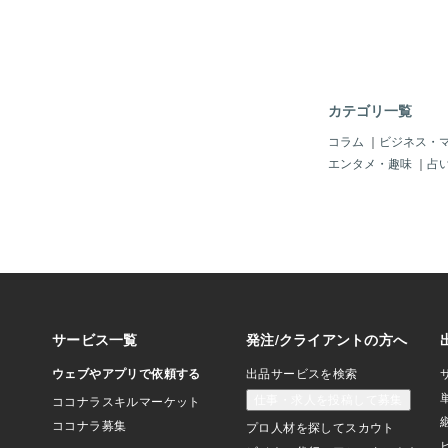
てしまっているのです
うちにお金との距離を
るのです。反対に、私
る成功者やお金持ちの
ても豊かになれたのに
す。それは、「お金は
カテゴリ一覧
めのツール」だと、捉
私たちの潜在意識に、
コラム
｜
ビジネス・
ク」「お金への不安」
エンタメ・趣味
｜
占
かかっていると、お金
やってきてはくれませ
で「お金が怖い」と感
だけ頑張って働いても
なれません。では、ど
ーキを外せるのか？そ
中にあるお金に対して
「認めること」から始
いと思っている自分、
嫉妬している自分、そ
キが自分の人生にどん
るのかを観察してみま
付き合い方は、人生の
す。「お金は怖くない
る