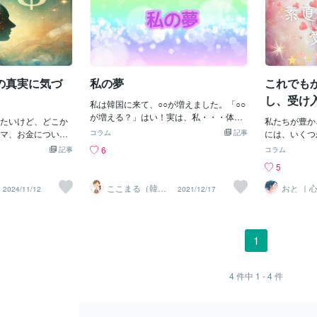
の真実に気づ
私の夢
これでも
し、受け
私は韓国に来て、○○が増えました。「○○
る
が増える？」はい！実は、私・・・体重
たいけど、どこか
私たちが豊か
が6キロ増えました。主人にも言われま
マ、お金について
コラム
記事
には、いくつ
す。「きみは、20年前の面影が全くない
私たちの生活の中
の経験、洗脳
6
記事
コラム
別人だね。」「顔も、お尻も、腰も、腕
いもの。私たちが
た「自分は十
5
も全部大きくなったし。」と詐欺師のよ
する思い」や「お
他人と比べて
うに言われますが、私は、態度も大きく
への不安」は、心
と感じてしま
ここまる（韓国
おと ｜
2024/11/12
2021/12/17
なりました。韓国語は、ケンカができる
在住）
寄り添う
中に潜んでいま
さを受け取る
スト
レベルです。とか、そういうことじゃな
金に困っている人
会の洗脳を解
いんです！！！韓国に来てから、芸術に
があります。「お
心の声に耳を
触れることが増えました。私の周りに
お金を持つと不幸
の奥底で「私
1
は、アーチスト系が多いので演奏会、演
リフを、聞いたこ
じている部分
劇、美術の展覧会によく行きます。初め
どもの頃に聞い
め直してみま
てピアノのリサイタルに行った時のこ
ではないでしょう
ます、受け入
4
件中
1 - 4
件
と。普段、へぼい服を着ている友人が←
金に困っている人
ていた豊かさ
失礼7センチのヒールを履き←普段はサン
れが、上記のセリ
いきます。小
ダルはち切れそうな腕をみせながらスポ
無意識に身につい
気持ちを持つ