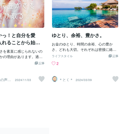
かっ！と自分を愛
ゆとり、余裕、豊かさ。
入れることから始め
お金のゆとり、時間の余裕、心の豊か
さ、どれも大切。それぞれは密接に絡み
さを素直に感じられないの
合い、どれも行動しなければ育たない。
かの理由があります。過去
ライフスタイル
記事
気持ちがあっても行動しなければなにも
された思い込みから生まれ
2
記事
変わらない。本心でやりたいことや直感
分ではない」というもの、
に従って一歩踏み出してみる。そして、
「自分は恵まれていない」
お金や時間の余裕、心の豊かさを感じ
う比較という思考が、豊か
心の声に
＊とく＊
2024/11/03
2024/03/09
る。そんな自分になっていい！✨
セラピ
バリアとなっています。社
くには、まずは自分自身の
傾けることが大切です。心
は豊かさに値しない」と感
がないか、じっくりと見つ
しょう。その声に寄り添い
れることで、心にふたをし
のエネルギーが解放されて
さな喜びに気づき、感謝の
豊かさを素直に感じられる