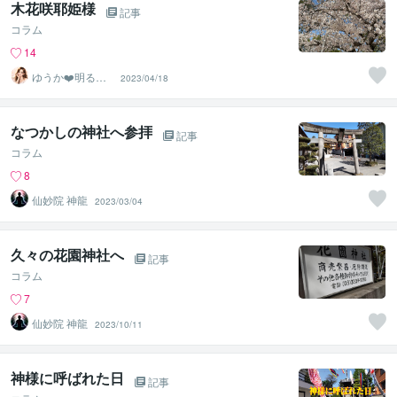
木花咲耶姫様
記事
コラム
14
ゆうか❤️明るい
2023/04/18
声でお話相手に
なります✨
なつかしの神社へ参拝
記事
コラム
8
仙妙院 神龍
2023/03/04
久々の花園神社へ
記事
コラム
7
仙妙院 神龍
2023/10/11
神様に呼ばれた日
記事