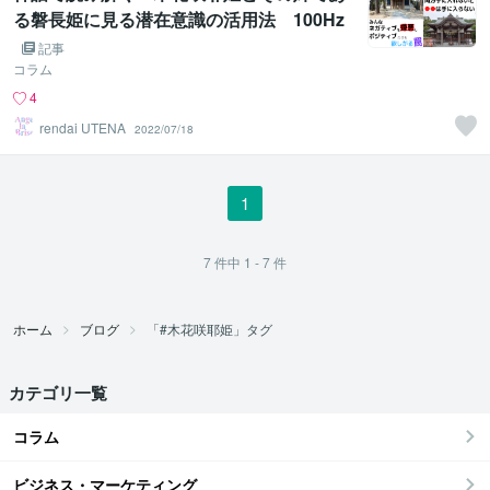
る磐長姫に見る潜在意識の活用法 100Hz
の逆位相は100Hz！？
記事
コラム
4
rendai UTENA
2022/07/18
1
7
件中
1 - 7
件
ホーム
ブログ
「#木花咲耶姫」タグ
カテゴリ一覧
コラム
ビジネス・マーケティング